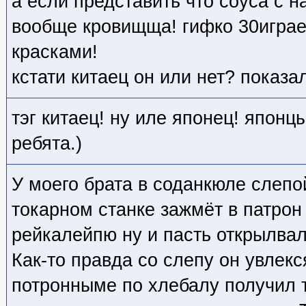
а если представить что соуса с н
вообще кровищща! гифко 30игра
красками!
кстати китаец он или нет? показа
тэг китаец! ну иле японец! япон
ребята.)
У моего брата в соданкюле слепо
токарном станке зажмёт в патрон
рейкалейпю ну и пасть открылвал
Как-то правда со слепу он увлекс
потронныме по хлебалу получил т