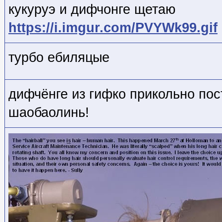
кукуруэ и дифчонге щетаю
https://i.imgur.com/PVYWk99.gif
турбо ебиляцые
дифчёнге из гифко прикольно пос
шаобаолинь!