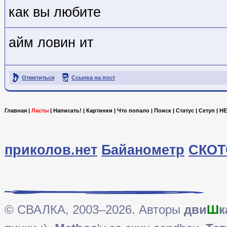
как вы любите
айм ловин ит
Отметиться
Ссылка на пост
Главная
|
Ласты
|
Написать!
|
Картинки
|
Что попало
|
Поиск
|
Статус
|
Сетуп
|
HE
приколов.нет
Байанометр
СКОТ
© СВАЛКА, 2003–2026. Авторы
дви
Ш
к