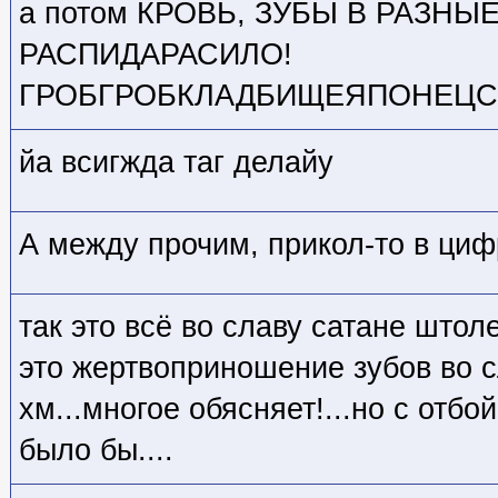
а потом КРОВЬ, ЗУБЫ В РАЗНЫ
РАСПИДАРАСИЛО!
ГРОБГРОБКЛАДБИЩЕЯПОНЕЦСВ
йа всигжда таг делайу
А между прочим, прикол-то в циф
так это всё во славу сатане штол
это жертвоприношение зубов во 
хм...многое обясняет!...но с от
было бы....