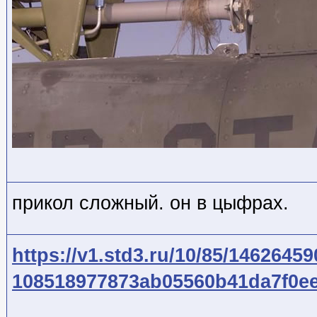
прикол сложный. он в цыфрах.
https://v1.std3.ru/10/85/14626459
108518977873ab05560b41da7f0ee9