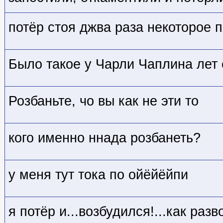
потёр стоя джва раза некоторое п
Было такое у Чарли Чаплина лет с
Розбаньте, чо вы как не эти то
кого именно ннада розбанеть?
у меня тут тока по ойёйёйпи
я потёр и...возбудился!...как раз