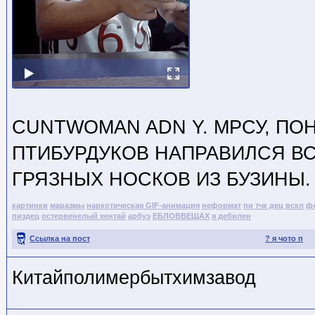
CUNTWOMAN ADN Y. МРСУ, ПО
ПТИБУРДУКОВ НАПРАВИЛСЯ ВС
ГРЯЗНЫХ НОСКОВ ИЗ БУЗИНЫ.
картинки
маразмы
наркотическая GIF-анимация
неформат
пи тчк дец вскл
ф
пиздец
остервенелый хентай
арбуэ
ЕБЛОВВЕЩАХ
я дебилен
Ссылка на пост
? я чото п
Китайполимербытхимзавод