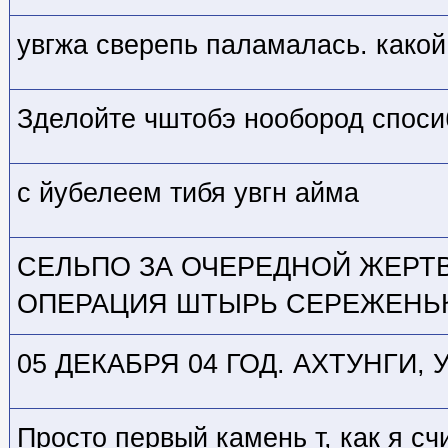
увгжа сверепь паламалась. какой
Зделойте чштобэ нообород споси
с йубелеем тибя увгн айма
СЕЛЬПО ЗА ОЧЕРЕДНОЙ ЖЕРТ
ОПЕРАЦИЯ ШТЫРЬ СЕРЕЖЕНЬК
05 ДЕКАБРЯ 04 ГОД. АХТУНГИ,
Просто первый камень т, как я с