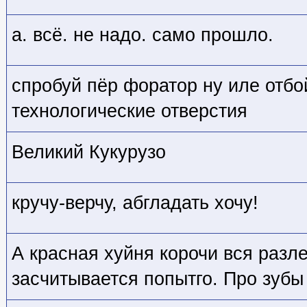
а. всё. не надо. само прошло.
спробуй пёр форатор ну иле отбо
технологические отверстия
Великий Кукурузо
кручу-верчу, абгладать хочу!
А красная хуйня корочи вся разле
засчитывается попытго. Про зуб