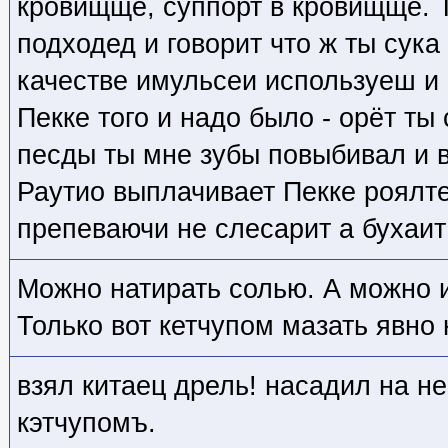
кровищще, суппорт в кровищще. Т
подходед и говорит что ж ты сука
качестве имульсеи используеш и 
Пекке того и надо было - орёт ты
песды ты мне зубы повыбивал и в
Раутио выплачивает Пекке роялте
препеваючи не слесарит а бухаит
Можно натирать солью. А можно и
Только вот кетчупом мазать явно 
взял китаец дрель! насадил на не
кэтчупомъ.