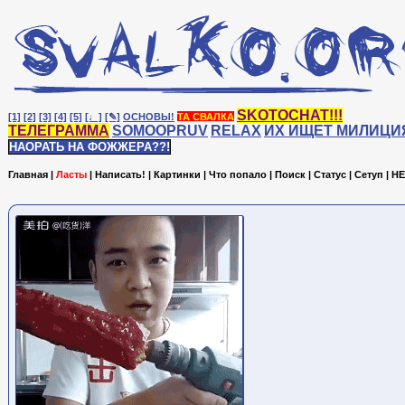
SKOTOCHAT!!!
[1]
[2]
[3]
[4]
[5]
[♩]
[✎]
ОСНОВЫ!
ТА СВАЛКА
ТЕЛЕГРАММА
SOMOOPRUV
RELAX
ИХ ИЩЕТ МИЛИЦИ
НАОРАТЬ НА ФОЖЖЕРА??!
Главная
|
Ласты
|
Написать!
|
Картинки
|
Что попало
|
Поиск
|
Статус
|
Сетуп
|
HE