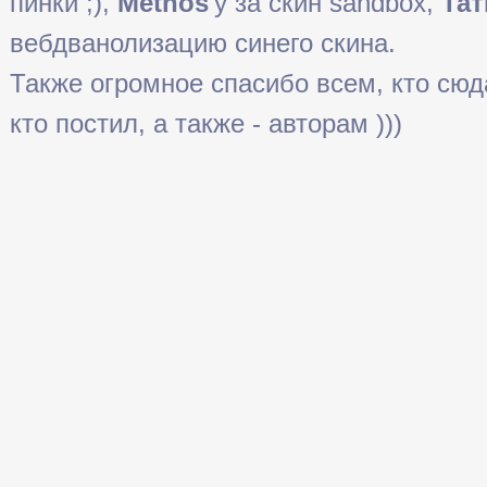
пинки ;),
Methos
'у за скин sandbox,
Тат
вебдванолизацию синего скина.
Также огромное спасибо всем, кто сюда 
кто постил, а также - авторам )))