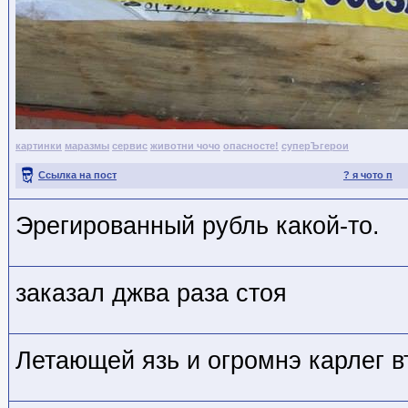
картинки
маразмы
сервис
животни чочо
опасносте!
суперЪгерои
Ссылка на пост
? я чото п
Эрегированный рубль какой-то.
заказал джва раза стоя
Летающей язь и огромнэ карлег в