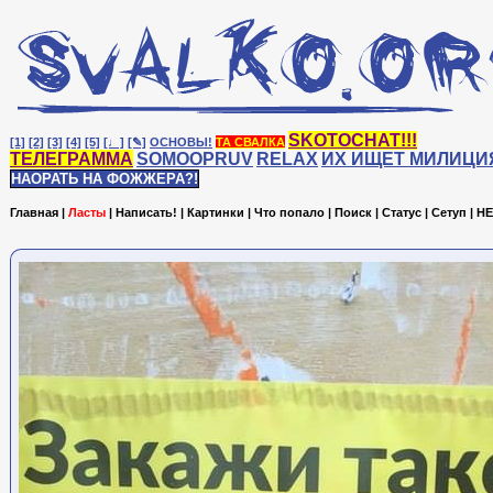
SKOTOCHAT!!!
[1]
[2]
[3]
[4]
[5]
[♩]
[✎]
ОСНОВЫ!
ТА СВАЛКА
ТЕЛЕГРАММА
SOMOOPRUV
RELAX
ИХ ИЩЕТ МИЛИЦИ
НАОРАТЬ НА ФОЖЖЕРА?!
Главная
|
Ласты
|
Написать!
|
Картинки
|
Что попало
|
Поиск
|
Статус
|
Сетуп
|
HE