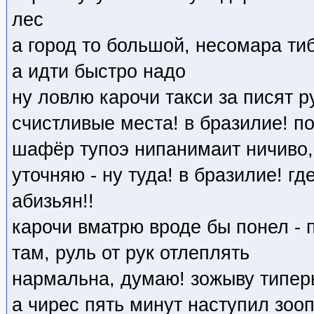
лес
а город то большой, несомара ти
а идти быстро надо
ну ловлю карочи такси за писят р
счистливые места! в бразилие! по
шафёр тупоэ нипанимаит ничиво, т
уточняю - ну туда! в бразилие! г
абизьян!!
карочи вматрю вроде бы понел - 
там, руль от рук отлеплять
нармальна, думаю! зожыву типер
а чирес пять минут наступил зооп