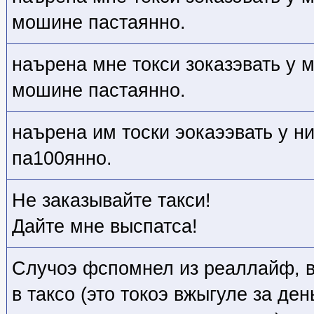
мошине пастаянно.
наърена мне токси зоказэвать у м
мошине пастаянно.
наърена им тоски эокаээвать у н
па100янно.
Не заказывайте такси!
Дайте мне выспатса!
Случоэ фспомнел из реаллайф, в
в таксо (это токоэ вжыгуле за де