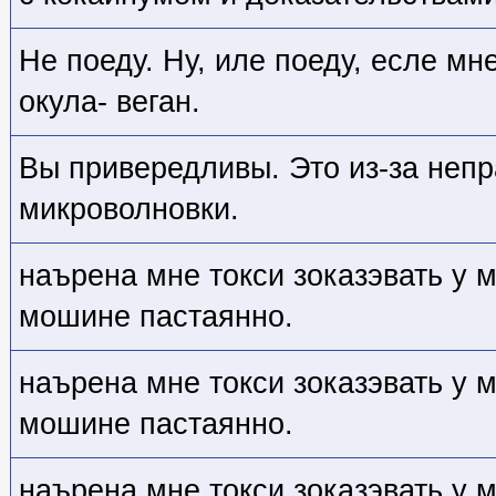
Не поеду. Ну, иле поеду, есле мн
окула- веган.
Вы привередливы. Это из-за неп
микроволновки.
наърена мне токси зоказэвать у м
мошине пастаянно.
наърена мне токси зоказэвать у м
мошине пастаянно.
наърена мне токси зоказэвать у м