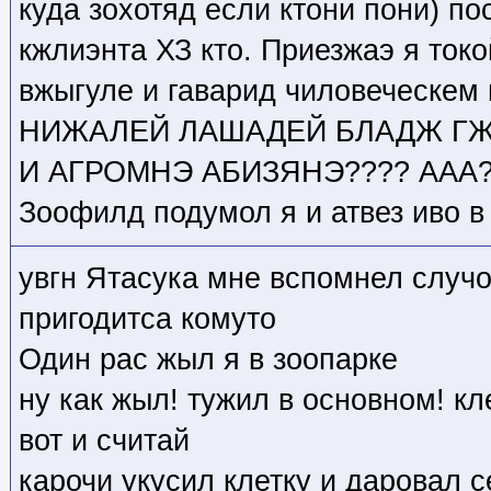
куда зохотяд если ктони пони) по
кжлиэнта ХЗ кто
. Приезжаэ я токо
вжыгуле и гаварид чиловеческе
НИЖАЛЕЙ ЛАШАДЕЙ БЛАДЖ ГЖ
И АГРОМНЭ АБИЗЯНЭ???? ААА?
Зоофилд подумол я и атвез иво в 
увгн Ятасука мне вспомнел случо
пригодитса комуто
Один рас жыл я в зоопарке
ну как жыл! тужил в основном! кл
вот и считай
карочи укусил клетку и даровал с