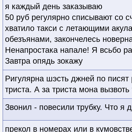
я каждый день заказываю
50 руб регулярно списывают со с
хватило такси с летающими аку
обезъянами, закончелесь новерна
Ненапростака напале! Я всьбо ра
Завтра опядь зокажу
Ригулярна шэсть джней по писят 
триста. А за триста мона вызвоть
Звонил - повесили трубку. Что я 
прекол в номерах или в кумовств