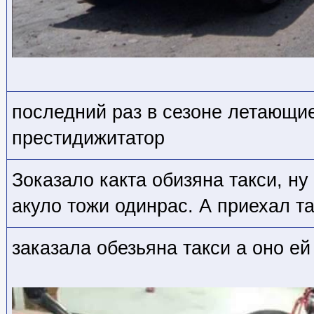
последний раз в сезоне летающие
престидижитатор
Зоказало какта обизяна такси, ну
акуло тожи одинрас. А приехал т
заказала обезьяна такси а оно ей