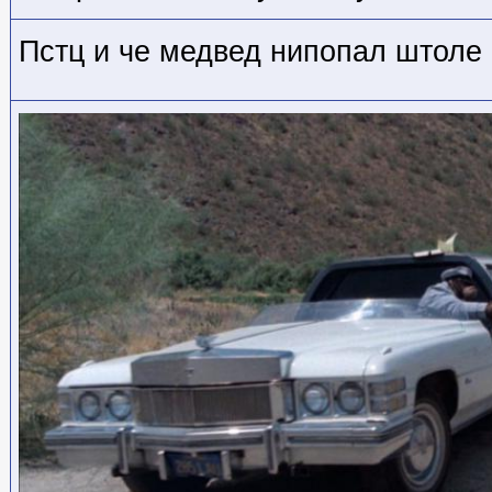
Пстц и че медвед нипопал штоле