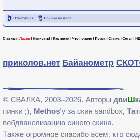
Отметиться
Ссылка на пост
Главная
|
Ласты
|
Написать!
|
Картинки
|
Что попало
|
Поиск
|
Статус
|
Сетуп
|
HE
приколов.нет
Байанометр
СКОТ
© СВАЛКА, 2003–2026. Авторы
дви
Ш
к
пинки ;),
Methos
'у за скин sandbox,
Тат
вебдванолизацию синего скина.
Также огромное спасибо всем, кто сюда 