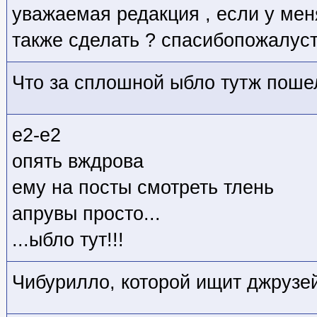
уважаемая редакция , если у меня
также сделать ? спасибопожалус
Что за сплошной ыбло тутж пошел
е2-е2
опять вждрова
ему на посты смотреть тлень
апрувы просто...
...ыбло тут!!!
Чибурилло, которой ищит джрузе