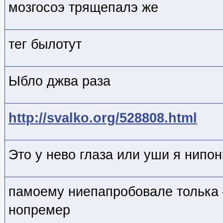
мозгосоэ трящепалэ же
тег былотут
Ыбло джва раза
http://svalko.org/528808.html
Это у нево глаза или уши я нипо
памоему ниепапробовале толька
нопремер