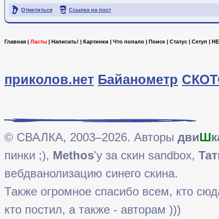
Отметиться
Ссылка на пост
Главная
|
Ласты
|
Написать!
|
Картинки
|
Что попало
|
Поиск
|
Статус
|
Сетуп
|
HE
приколов.нет
Байанометр
СКОТ
© СВАЛКА, 2003–2026. Авторы
дви
Ш
к
пинки ;),
Methos
'у за скин sandbox,
Тат
вебдванолизацию синего скина.
Также огромное спасибо всем, кто сюда 
кто постил, а также - авторам )))