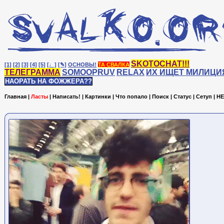
SKOTOCHAT!!!
[1]
[2]
[3]
[4]
[5]
[♩]
[✎]
ОСНОВЫ!
ТА СВАЛКА
ТЕЛЕГРАММА
SOMOOPRUV
RELAX
ИХ ИЩЕТ МИЛИЦИ
НАОРАТЬ НА ФОЖЖЕРА??
Главная
|
Ласты
|
Написать!
|
Картинки
|
Что попало
|
Поиск
|
Статус
|
Сетуп
|
HE