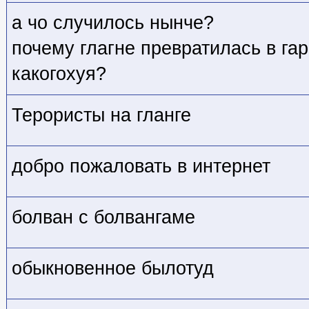
а чо случилось нынче?
почему глагне превратилась в га
какогохуя?
Терористы на гланге
добро пожаловать в интернет
болван с болвангаме
обыкновенное былотуд