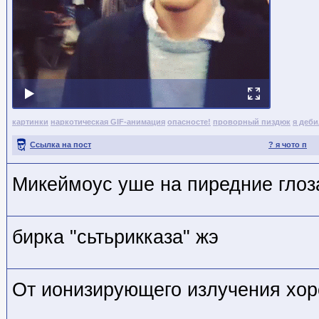
картинки
наркотическая GIF-анимация
опасносте!
проворный пиздюк
я деб
Ссылка на пост
? я чото п
Микеймоус уше на пиредние глоз
бирка "сьтьрикказа" жэ
От ионизирующего излучения хор