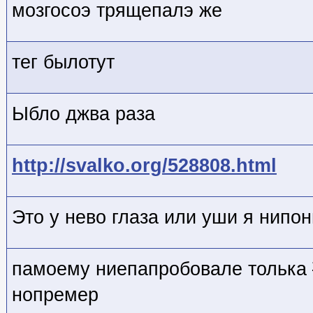
мозгосоэ трящепалэ же
тег былотут
Ыбло джва раза
http://svalko.org/528808.html
Это у нево глаза или уши я нипо
памоему ниепапробовале толька
нопремер