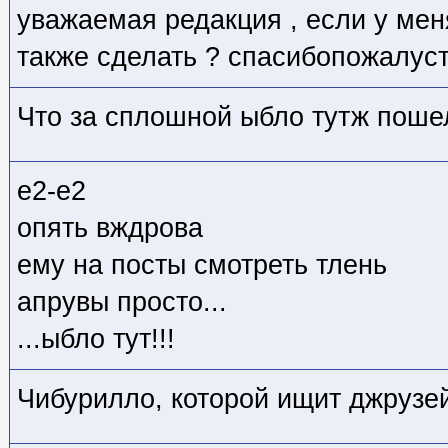
уважаемая редакция , если у меня
также сделать ? спасибопожалус
Что за сплошной ыбло тутж пошел
е2-е2
опять вждрова
ему на посты смотреть тлень
апрувы просто...
...ыбло тут!!!
Чибурилло, которой ищит джрузе