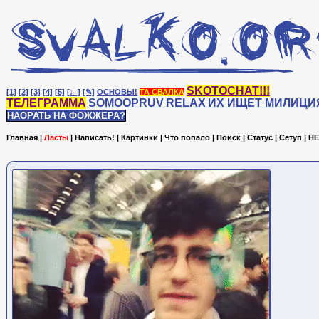
SKOTOCHAT!!!
[1]
[2]
[3]
[4]
[5]
[♩]
[✎]
ОСНОВЫ!
ТА СВАЛКА
ТЕЛЕГРАММА
SOMOOPRUV
RELAX
ИХ ИЩЕТ МИЛИЦИ
НАОРАТЬ НА ФОЖЖЕРА?
Главная
|
Ласты
|
Написать!
|
Картинки
|
Что попало
|
Поиск
|
Статус
|
Сетуп
|
HE