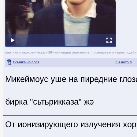
картинки
наркотическая GIF-анимация
опасносте!
проворный пиздюк
я деб
Ссылка на пост
? я чото п
Микеймоус уше на пиредние глоз
бирка "сьтьрикказа" жэ
От ионизирующего излучения хор