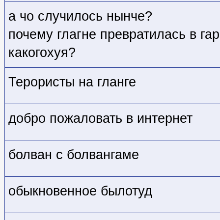
а чо случилось нынче?
почему глагне превратилась в га
какогохуя?
Терористы на гланге
добро пожаловать в интернет
болван с болвангаме
обыкновенное былотуд