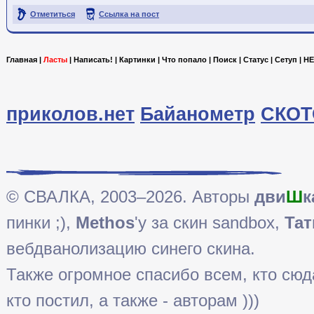
Отметиться
Ссылка на пост
Главная
|
Ласты
|
Написать!
|
Картинки
|
Что попало
|
Поиск
|
Статус
|
Сетуп
|
HE
приколов.нет
Байанометр
СКОТ
© СВАЛКА, 2003–2026. Авторы
дви
Ш
к
пинки ;),
Methos
'у за скин sandbox,
Тат
вебдванолизацию синего скина.
Также огромное спасибо всем, кто сюда 
кто постил, а также - авторам )))