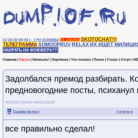
SKOTOCHAT!!!
[1]
[2]
[3]
[4]
[5]
[♩]
[✎]
ОСНОВЫ!
ТА СВАЛКА
ТЕЛЕГРАММА
SOMOOPRUV
RELAX
ИХ ИЩЕТ МИЛИЦИ
НАОРАТЬ НА ФОЖЖЕРА??!
Главная
|
Ласты
|
Написать!
|
Картинки
|
Что попало
|
Поиск
|
Статус
|
Сетуп
|
HE
Задолбался премод разбирать. Ко
предновогодние посты, психанул 
новости
свалко
идиты нахуй
Ссылка на пост
? я чото п
все правильно сделал!