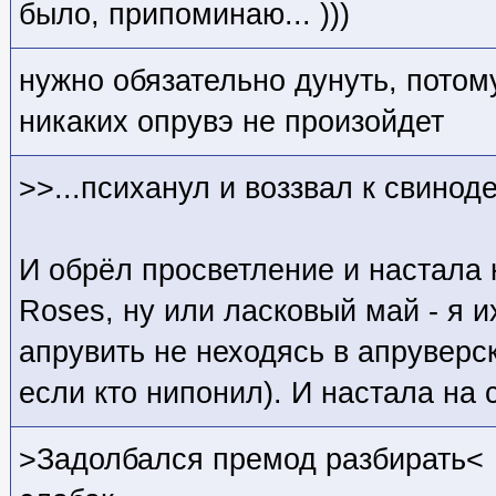
было, припоминаю... )))
нужно обязательно дунуть, потому
никаких опрувэ не произойдет
>>...психанул и воззвал к свинод
И обрёл просветление и настала 
Roses, ну или ласковый май - я и
апрувить не неходясь в апрувер
если кто нипонил). И настала на 
>Задолбался премод разбирать<