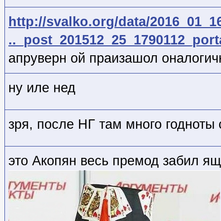
http://svalko.org/data/2016_01_1
.._post_201512_25_1790112_port
апруверн ой праизашол оналогич
ну иле нед
зря, после НГ там много годноты
это Акопян весь премод забил я