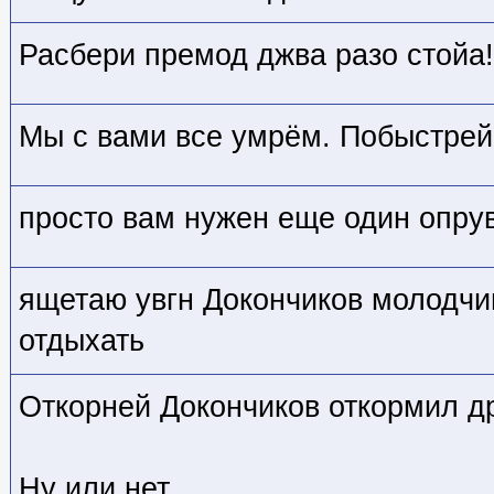
Расбери премод джва разо стойа!
Мы с вами все умрём. Побыстрей
просто вам нужен еще один опрув
ящетаю увгн Докончиков молодчи
отдыхать
Откорней Докончиков откормил д
Ну или нет.