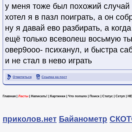
у меня тоже был похожий случай
хотел я в пазл поиграть, а он с
ну я давай ево разбирать, а когд
ещё только всеволеш восьмую ты
овер9ооо- психанул, и быстра саб
и не стал в нево играть
Отметиться
Ссылка на пост
Главная
|
Ласты
|
Написать!
|
Картинки
|
Что попало
|
Поиск
|
Статус
|
Сетуп
|
HE
приколов.нет
Байанометр
СКОТ