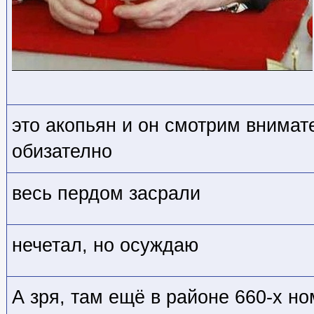
это акопьян и он смотрим внима
обизателно
весь пердом засрали
нечетал, но осуждаю
А зря, там ещё в районе 660-х н