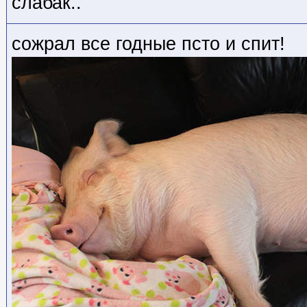
слабак..
сожрал все годные псто и спит!