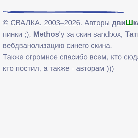
© СВАЛКА, 2003–2026. Авторы
дви
Ш
к
пинки ;),
Methos
'у за скин sandbox,
Тат
вебдванолизацию синего скина.
Также огромное спасибо всем, кто сюда 
кто постил, а также - авторам )))