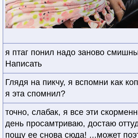
я птаг понил надо заново смишн
Написать
Глядя на пикчу, я вспомни как ко
я эта спомнил?
точно, слабак, я все эти скормен
день просамтриваю, достаю оттуд
пощу ее снова сюда! ...может поэт