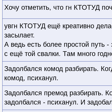
Хочу отметить, что гн КТОТУД поч
увгн КТОТУД ещё креативно делае
засылает.
А ведь есть более простой путь -
с ещё той свалки. Там много год
Задолбался комод разбирать. Когд
комод, психанул.
Задолбался премод разбирать. Ко
задолбался - психанул. И задоба