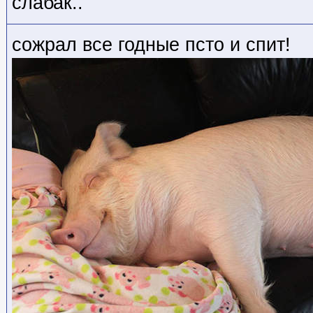
слабак..
сожрал все годные псто и спит!