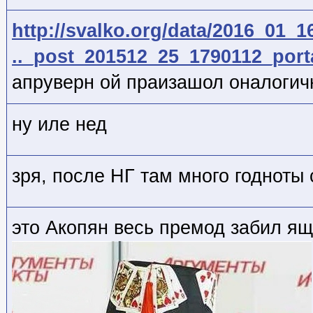
http://svalko.org/data/2016_01_1
.._post_201512_25_1790112_port
апруверн ой праизашол оналогич
ну иле нед
зря, после НГ там много годноты
это Акопян весь премод забил я