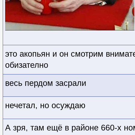
это акопьян и он смотрим внима
обизателно
весь пердом засрали
нечетал, но осуждаю
А зря, там ещё в районе 660-х н