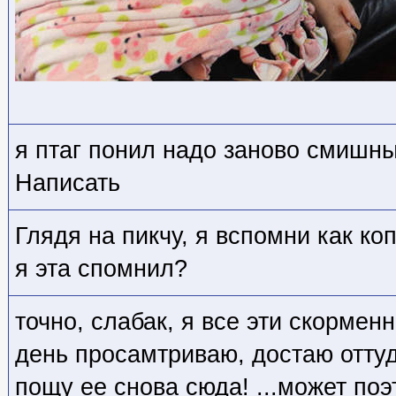
я птаг понил надо заново смишн
Написать
Глядя на пикчу, я вспомни как ко
я эта спомнил?
точно, слабак, я все эти скормен
день просамтриваю, достаю оттуд
пощу ее снова сюда! ...может поэт