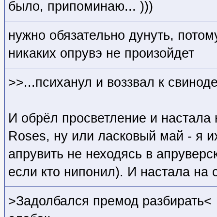
было, припоминаю... )))
нужно обязательно дунуть, потому
никаких опрувэ не произойдет
>>...психанул и воззвал к свинод
И обрёл просветление и настала 
Roses, ну или ласковый май - я и
апрувить не неходясь в апрувер
если кто нипонил). И настала на 
>Задолбался премод разбирать<