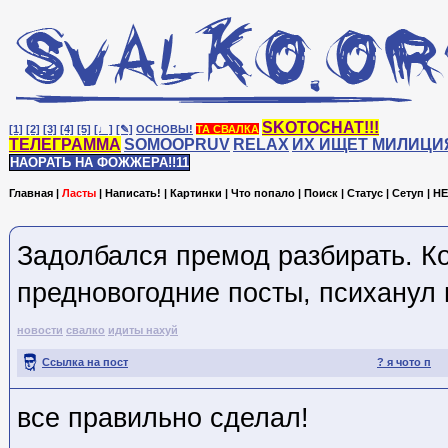
SKOTOCHAT!!!
[1]
[2]
[3]
[4]
[5]
[♩]
[✎]
ОСНОВЫ!
ТА СВАЛКА
ТЕЛЕГРАММА
SOMOOPRUV
RELAX
ИХ ИЩЕТ МИЛИЦИ
НАОРАТЬ НА ФОЖЖЕРА!!11
Главная
|
Ласты
|
Написать!
|
Картинки
|
Что попало
|
Поиск
|
Статус
|
Сетуп
|
HE
Задолбался премод разбирать. Ко
предновогодние посты, психанул 
новости
свалко
идиты нахуй
Ссылка на пост
? я чото п
все правильно сделал!