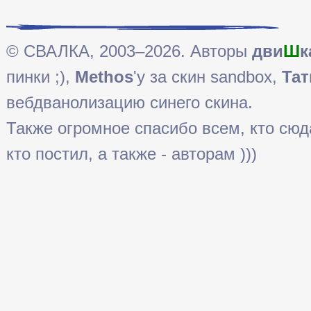
© СВАЛКА, 2003–2026. Авторы
дви
Ш
к
пинки ;),
Methos
'у за скин sandbox,
Тат
вебдванолизацию синего скина.
Также огромное спасибо всем, кто сюда 
кто постил, а также - авторам )))