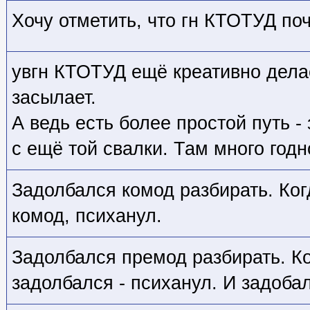
Хочу отметить, что гн КТОТУД поч
увгн КТОТУД ещё креативно делае
засылает.
А ведь есть более простой путь -
с ещё той свалки. Там много год
Задолбался комод разбирать. Когд
комод, психанул.
Задолбался премод разбирать. Ко
задолбался - психанул. И задоба