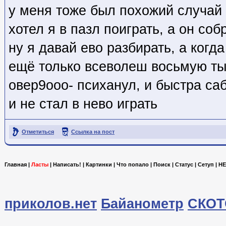
у меня тоже был похожий случай
хотел я в пазл поиграть, а он с
ну я давай ево разбирать, а когд
ещё только всеволеш восьмую ты
овер9ооо- психанул, и быстра саб
и не стал в нево играть
Отметиться
Ссылка на пост
Главная
|
Ласты
|
Написать!
|
Картинки
|
Что попало
|
Поиск
|
Статус
|
Сетуп
|
HE
приколов.нет
Байанометр
СКОТ