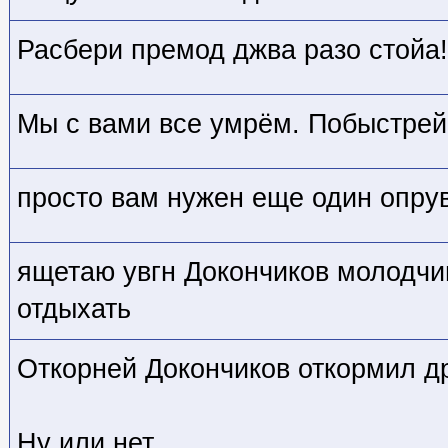
Расбери премод джва разо стойа!
Мы с вами все умрём. Побыстрей
просто вам нужен еще один опрув
ящетаю увгн Докончиков молодчи
отдыхать
Откорней Докончиков откормил д
Ну или нет.