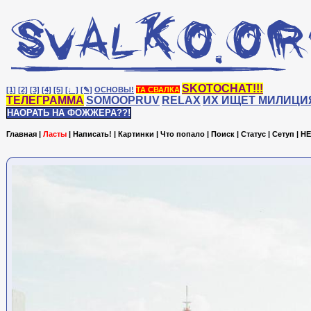
SKOTOCHAT!!!
[1]
[2]
[3]
[4]
[5]
[♩]
[✎]
ОСНОВЫ!
ТА СВАЛКА
ТЕЛЕГРАММА
SOMOOPRUV
RELAX
ИХ ИЩЕТ МИЛИЦИ
НАОРАТЬ НА ФОЖЖЕРА??!
Главная
|
Ласты
|
Написать!
|
Картинки
|
Что попало
|
Поиск
|
Статус
|
Сетуп
|
HE