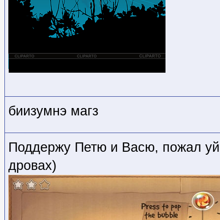
биизумнэ магз
Поддержу Петю и Васю, пожал уй!
дровах)