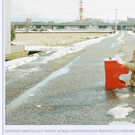
картинки
каменты жгут
децтво
музыка
нанотехнологии
Дифчонге!
я дебилен