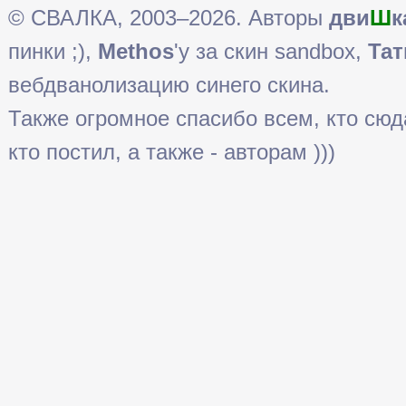
© СВАЛКА, 2003–2026. Авторы
дви
Ш
к
пинки ;),
Methos
'у за скин sandbox,
Тат
вебдванолизацию синего скина.
Также огромное спасибо всем, кто сюда 
кто постил, а также - авторам )))