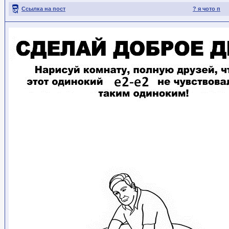
Ссылка на пост
? я чото п