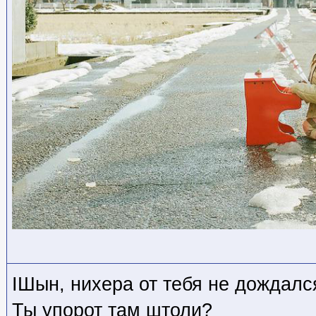
IШын, нихера от тебя не дождалс
Ты упорот там штоли?