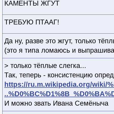
КАМЕНТЫ ЖГУТ
ТРЕБУЮ ПТААГ!
Да ну, разве это жгут, только тёпл
(это я типа ломаюсь и выпрашив
> только тёплые слегка...
Так, теперь - консистенцию опред
https://ru.m.wikipedia.org/wiki/
..%D0%BC%D1%8B_%D0%BA%
И можно звать Ивана Семёныча