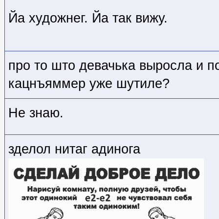
Йа художнег. Йа так вижу.
про то што девачька выросла и п
кацнъяммер уже шутиле?
Не знаю.
зделол нитаг адинога