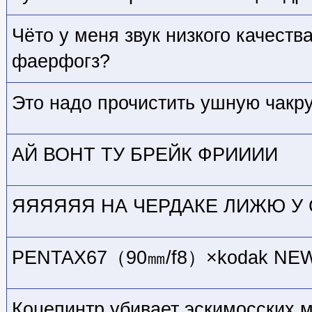
Чёто у меня звук низкого качеств
фаерфогз?
Это надо прочистить ушную чакру
АЙ ВОНТ ТУ БРЕЙК ФРИИИИ
ЯЯЯЯЯЯ НА ЧЕРДАКЕ ЛИЖЮ У 
PENTAX67（90㎜/f8）×kodak NE
Коцепинтр убивает эскимосских 