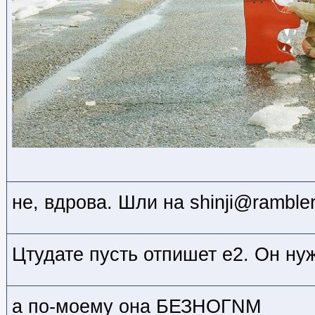
не, вдрова. Шли на shinji@rambler
Цтудате пусть отпишет е2. Он нуж
а по-моему она БЕЗНОГNМ