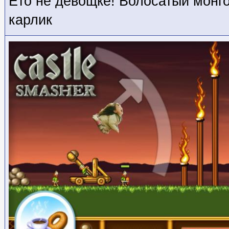
Ето не девощке! Волосатый монг
карлик