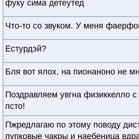
фуку сима детеутед
Что-то со звуком. У меня фаерфок
Естурдэй?
Бля вот ялох, на пионаноно не м
Поздравляем увгна физиккелло с 
псто!
Пжредлагаю по этому поводу дис
пупковые чакры и наебеница вдр