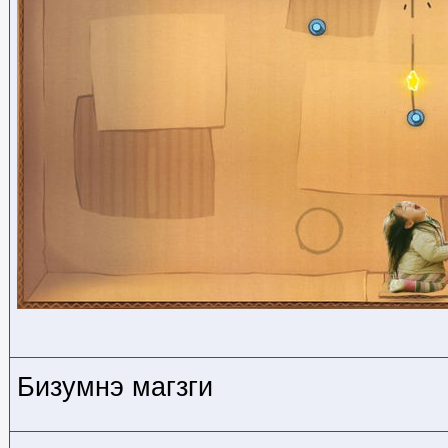
Бизумнэ магзги