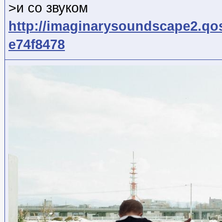
>и со звуком
http://imaginarysoundscape2.qo
e74f8478