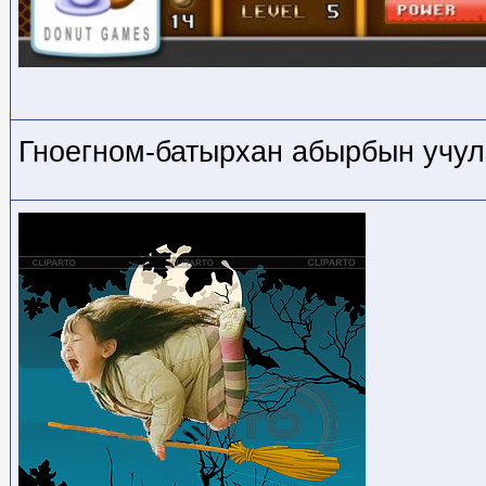
Гноегном-батырхан абырбын учул