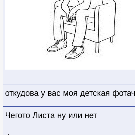
откудова у вас моя детская фота
Чегото Листа ну или нет