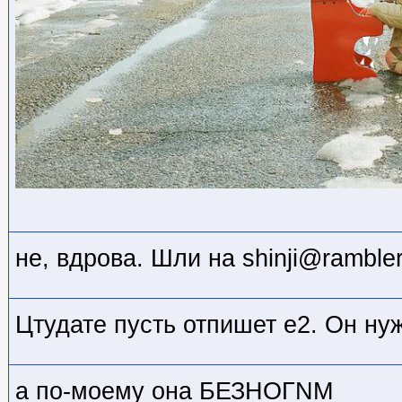
не, вдрова. Шли на shinji@rambler
Цтудате пусть отпишет е2. Он нуж
а по-моему она БЕЗНОГNМ