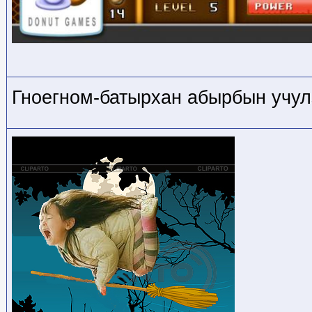
Гноегном-батырхан абырбын учул