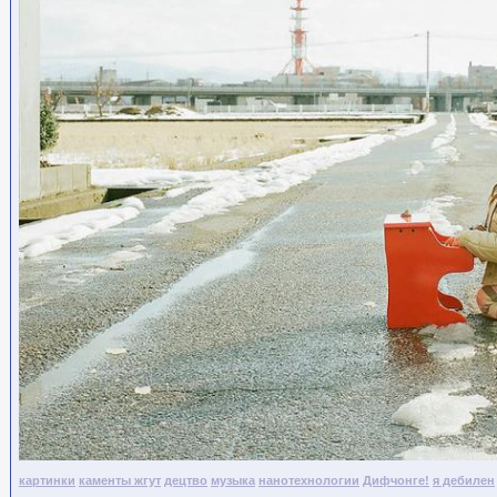
картинки
каменты жгут
децтво
музыка
нанотехнологии
Дифчонге!
я дебилен