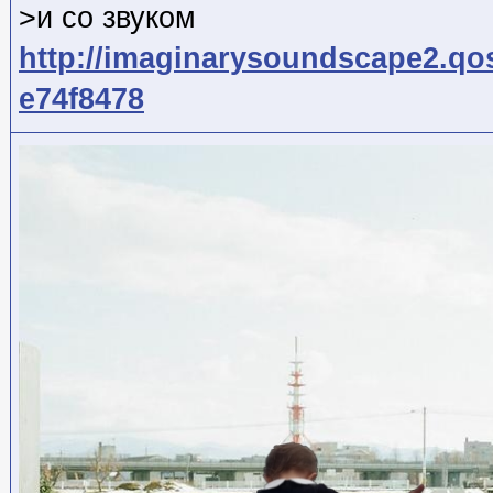
>и со звуком
http://imaginarysoundscape2.qo
e74f8478