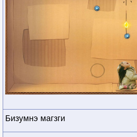
Бизумнэ магзги