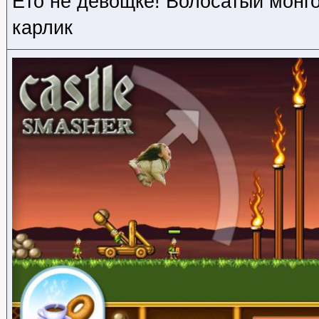
Ето не девощке! Волосатый монг
карлик