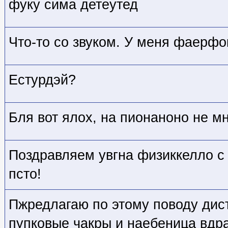
фуку сима детеутед
Что-то со звуком. У меня фаерфок
Естурдэй?
Бля вот ялох, на пионаноно не м
Поздравляем увгна физиккелло с 
псто!
Пжредлагаю по этому поводу дис
пупковые чакры и наебеница вдр