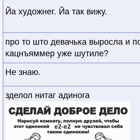
Йа художнег. Йа так вижу.
про то што девачька выросла и п
кацнъяммер уже шутиле?
Не знаю.
зделол нитаг адинога