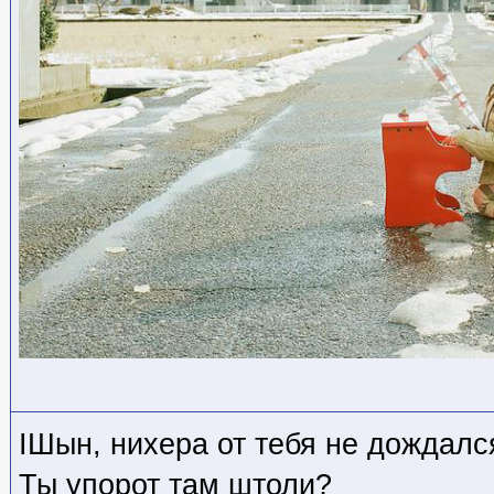
IШын, нихера от тебя не дождалс
Ты упорот там штоли?