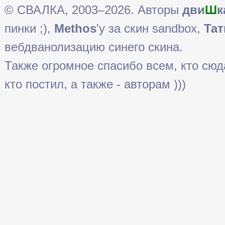
© СВАЛКА, 2003–2026. Авторы
дви
Ш
к
пинки ;),
Methos
'у за скин sandbox,
Тат
вебдванолизацию синего скина.
Также огромное спасибо всем, кто сюда 
кто постил, а также - авторам )))