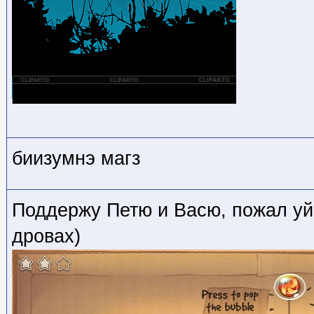
биизумнэ магз
Поддержу Петю и Васю, пожал уй!
дровах)