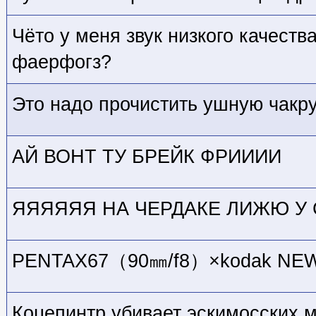
Чёто у меня звук низкого качеств
фаерфогз?
Это надо прочистить ушную чакру
АЙ ВОНТ ТУ БРЕЙК ФРИИИИ
ЯЯЯЯЯЯ НА ЧЕРДАКЕ ЛИЖЮ У 
PENTAX67（90㎜/f8）×kodak NE
Коцепинтр убивает эскимосских 