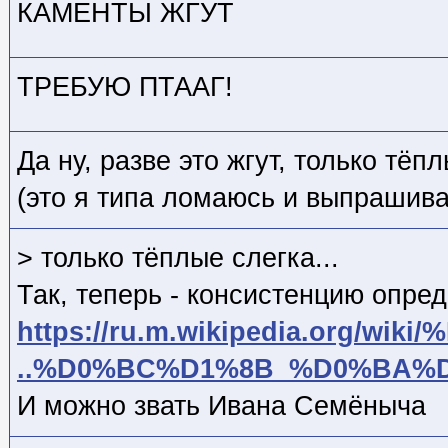
КАМЕНТЫ ЖГУТ
ТРЕБУЮ ПТААГ!
Да ну, разве это жгут, только тёпл
(это я типа ломаюсь и выпрашив
> только тёплые слегка...
Так, теперь - консистенцию опред
https://ru.m.wikipedia.org/wiki/
..%D0%BC%D1%8B_%D0%BA%
И можно звать Ивана Семёныча