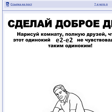
Ссылка на пост
? я чото п