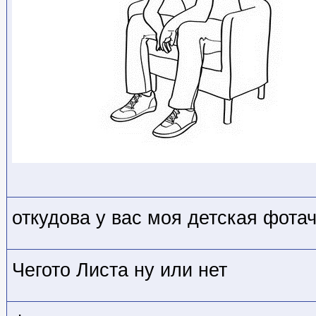
откудова у вас моя детская фота
Чегото Листа ну или нет