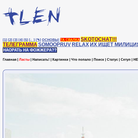
SKOTOCHAT!!!
[1]
[2]
[3]
[4]
[5]
[♩]
[✎]
ОСНОВЫ!
ТА СВАЛКА
ТЕЛЕГРАММА
SOMOOPRUV
RELAX
ИХ ИЩЕТ МИЛИЦИ
НАОРАТЬ НА ФОЖЖЕРА??
Главная
|
Ласты
|
Написать!
|
Картинки
|
Что попало
|
Поиск
|
Статус
|
Сетуп
|
HE