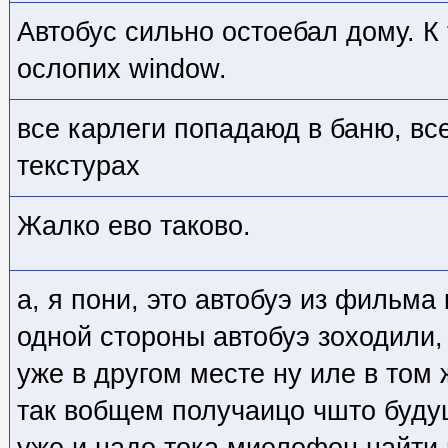
Автобус сильно остоебал дому. К
ослопих window.
все карлеги попадаюд в баню, вс
текстурах
Жалко ево таково.
а, я пони, это автобуэ из фильма 
одной стороны автобуэ зоходили,
уже в другом месте ну иле в том 
так вобщем получаицо чшто будущ
уже и надо тока миелофон найти 