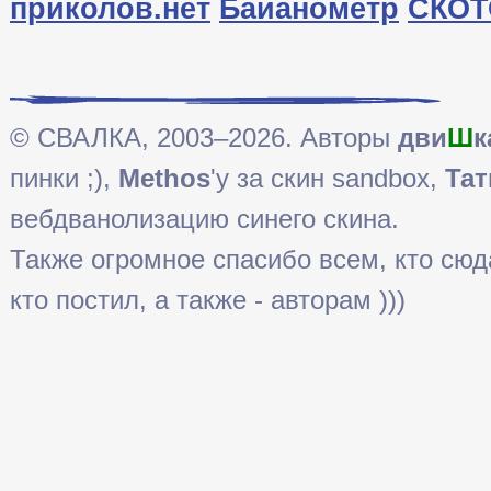
приколов.нет
Байанометр
СКОТ
© СВАЛКА, 2003–2026. Авторы
дви
Ш
к
пинки ;),
Methos
'у за скин sandbox,
Тат
вебдванолизацию синего скина.
Также огромное спасибо всем, кто сюда 
кто постил, а также - авторам )))