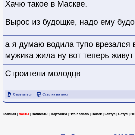
Хачю такое в Маскве.
Вырос из будощке, надо ему будо
а я думаю водила тупо врезался 
мужика жила ну вот теперь живут
Строители молодцв
Отметиться
Ссылка на пост
Главная
|
Ласты
|
Написать!
|
Картинки
|
Что попало
|
Поиск
|
Статус
|
Сетуп
|
HE