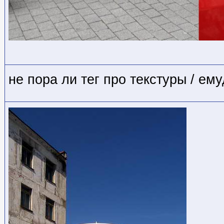
не пора ли тег про текстуры / ем