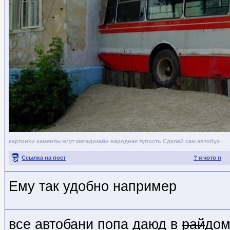
картинки
каменты жгут
мегадизайн
народная тупость
Сделай сам
автобуэ
Ссылка на пост
? я чото п
Ему так удобно например
все автобани попа даюд в
рай
до