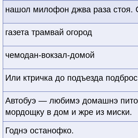
нашол милофон джва раза стоя. 
газета трамвай огород
чемодан-вокзал-домой
Или ктричка до подъезда подброс
Автобуэ — любимэ домашнэ пито
мордощку в дом и жре из миски.
Годнэ останофко.