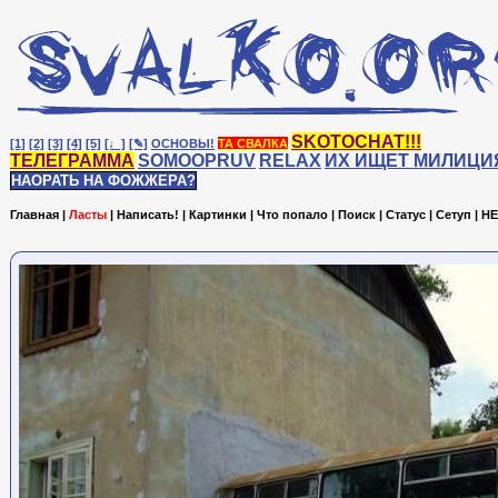
SKOTOCHAT!!!
[1]
[2]
[3]
[4]
[5]
[♩]
[✎]
ОСНОВЫ!
ТА СВАЛКА
ТЕЛЕГРАММА
SOMOOPRUV
RELAX
ИХ ИЩЕТ МИЛИЦИ
НАОРАТЬ НА ФОЖЖЕРА?
Главная
|
Ласты
|
Написать!
|
Картинки
|
Что попало
|
Поиск
|
Статус
|
Сетуп
|
HE