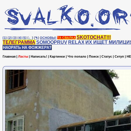
SKOTOCHAT!!!
[1]
[2]
[3]
[4]
[5]
[♩]
[✎]
ОСНОВЫ!
ТА СВАЛКА
ТЕЛЕГРАММА
SOMOOPRUV
RELAX
ИХ ИЩЕТ МИЛИЦИ
НАОРАТЬ НА ФОЖЖЕРА?
Главная
|
Ласты
|
Написать!
|
Картинки
|
Что попало
|
Поиск
|
Статус
|
Сетуп
|
HE