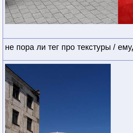
не пора ли тег про текстуры / ем