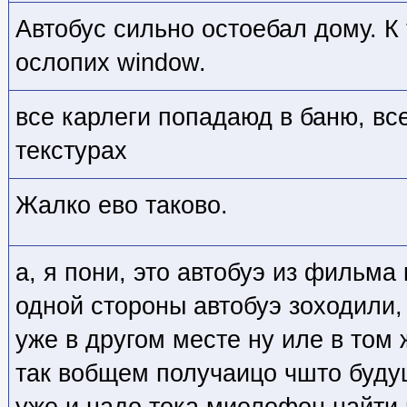
Автобус сильно остоебал дому. К
ослопих window.
все карлеги попадаюд в баню, вс
текстурах
Жалко ево таково.
а, я пони, это автобуэ из фильма 
одной стороны автобуэ зоходили,
уже в другом месте ну иле в том 
так вобщем получаицо чшто будущ
уже и надо тока миелофон найти 