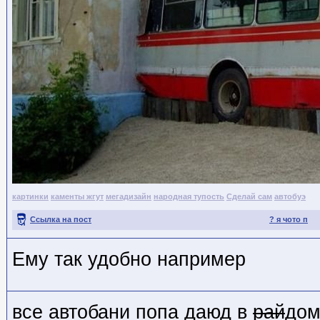
картинки
каменты жгут
мегадизайн
народная тупость
Сделай сам
автобуэ
Ссылка на пост
? я чото п
Ему так удобно например
все автобани попа даюд в
рай
до