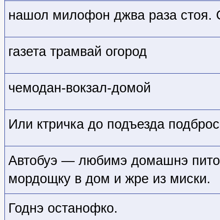
нашол милофон джва раза стоя. 
газета трамвай огород
чемодан-вокзал-домой
Или ктричка до подъезда подброс
Автобуэ — любимэ домашнэ пито
мордощку в дом и жре из миски.
Годнэ останофко.