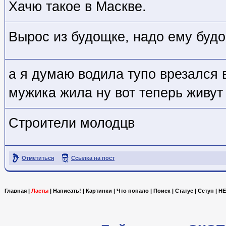
Хачю такое в Маскве.
Вырос из будощке, надо ему будо
а я думаю водила тупо врезался 
мужика жила ну вот теперь живут
Строители молодцв
Отметиться
Ссылка на пост
Главная
|
Ласты
|
Написать!
|
Картинки
|
Что попало
|
Поиск
|
Статус
|
Сетуп
|
HE