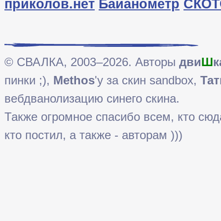
приколов.нет
Байанометр
СКОТ
© СВАЛКА, 2003–2026. Авторы
дви
Ш
к
пинки ;),
Methos
'у за скин sandbox,
Тат
вебдванолизацию синего скина.
Также огромное спасибо всем, кто сюда 
кто постил, а также - авторам )))