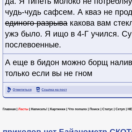
да. Я типеть молоко не потребля
чудь-чудь сафсем. А кваэ не про
единого разрыва
какова вам стек
ужэ было. Я ищо в 4-Г учился. С
послевоенные.
А еще в бидон можно борщ налива
только если вы не гном
Отметиться
Ссылка на пост
Главная
|
Ласты
|
Написать!
|
Картинки
|
Что попало
|
Поиск
|
Статус
|
Сетуп
|
HE
приколов.нет
Байанометр
СКОТ