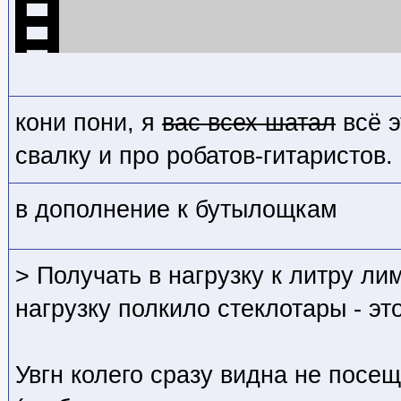
кони пони, я
вас всех шатал
всё э
свалку и про робатов-гитаристов.
в дополнение к бутылощкам
> Получать в нагрузку к литру л
нагрузку полкило стеклотары - э
Увгн колего сразу видна не посещ