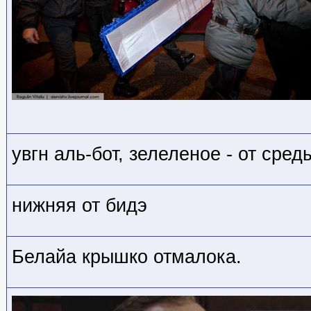
увгн аль-бот, зелеленое - от сред
нижняя от бидэ
Белайа крышко отмалока.