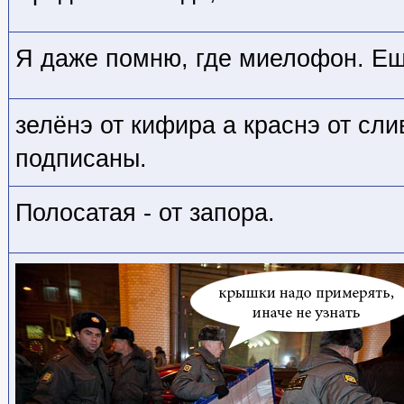
Я даже помню, где миелофон. Ещ
зелёнэ от кифира а краснэ от сли
подписаны.
Полосатая - от запора.