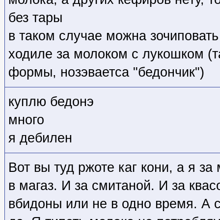
без тары
в таком случае можна зочиповат
ходиле за молоком с лукошком (т
формы, нозэваетса "бедончик")
куплю бедонэ
много
я дебилен
Вот вы туд ржоте каг кони, а я з
в магаз. И за смитаной. И за ква
вбидоны или не в одно время. А 