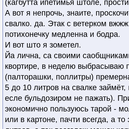
(кагбутта ипетимья штоле, прости
А вот я непрочь, знаите, проскоч
свалко. да. Этак с ветерком вжжж
потихонечку медленна и бодра.
И вот што я зометел.
Йа лична, са своими саобщникам
квортире, в неделю выбрасываю 
(палторашки, поллитры) премерна
5 до 10 литров на свалке займёт,
есле бульдозиром не пажать). Пр
экономично пользуюсь тарой - мо
или в картоне, пачти всегда, а т