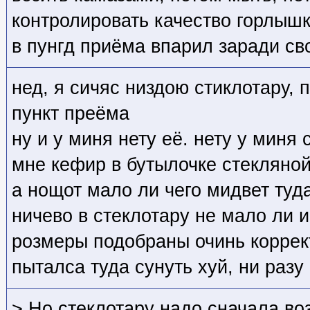
контролировать качество горлышк
в пунгд приёма впарил заради св
нед, я сичяс низдою стиклотару,
пункт преёма
ну и у миня нету её. нету у миня
мне кефир в бутылочке стекляной,
а нощот мало ли чего мидвет туд
ничево в стеклотару не мало ли 
розмеры подобраны очинь коррект
пыталса туда сунуть хуй, ни разу
> Но стеклотару надо сначала во