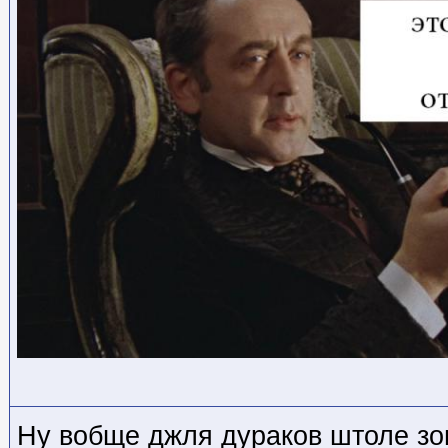
Ну вобще джля дураков штоле зо