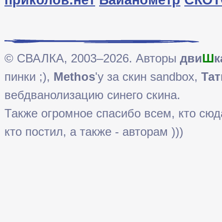
© СВАЛКА, 2003–2026. Авторы
дви
Ш
к
пинки ;),
Methos
'у за скин sandbox,
Тат
вебдванолизацию синего скина.
Также огромное спасибо всем, кто сюда 
кто постил, а также - авторам )))