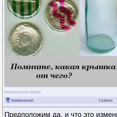
картинки
децтво
загадки
Ссылка на пост
? я чото п
Предположим да, и что это измен