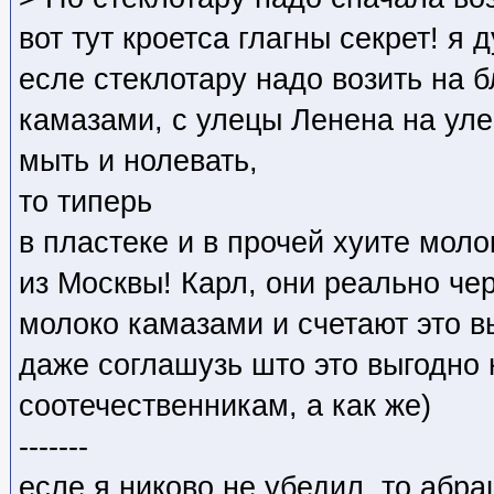
вот тут кроетса глагны секрет! я 
есле стеклотару надо возить на
камазами, с улецы Ленена на уле
мыть и нолевать,
то типерь
в пластеке и в прочей хуите мол
из Москвы! Карл, они реально чер
молоко камазами и счетают это 
даже соглашузь што это выгодно
соотечественникам, а как же)
-------
есле я никово не убедил, то абра