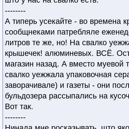
што у нас на свалко есть.
--------
А типерь усекайте - во времена 
сообщнеками патребляле еженед
литров те же, но! На свалко уежж
крышечек! алюминевых. ВСЁ. Ос
магазин назад. А вместо муевой т
свалко уежжала упаковочная сера
заворачивале) и газеты - они пос
бульдозера рассыпались на кусоч
Вот так.
--------
Нинада мне росказывать, што як