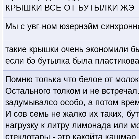
КРЫШКИ ВСЕ ОТ БУТЫЛКИ ЖЭ
Мы с увг-ном юзернэйм синхронно
такие крышки очень экономили бы
если бэ бутылка была пластикова
Помню толька что белое от молок
Остального толком и не встречал
задумывалсо особо, а потом врем
И сов семь не жалко их таких, бу
нагрузку к литру лимонада или м
стеклотары - это какойта кашмар