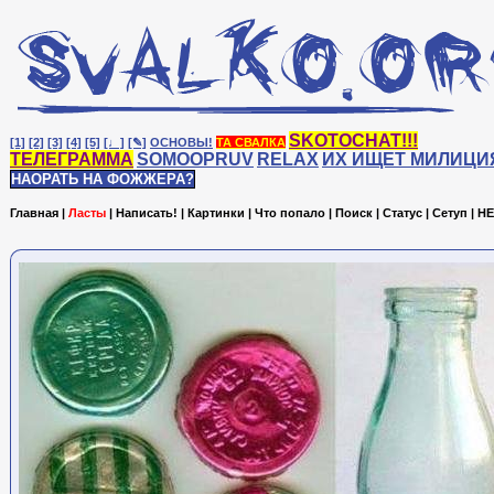
SKOTOCHAT!!!
[1]
[2]
[3]
[4]
[5]
[♩]
[✎]
ОСНОВЫ!
ТА СВАЛКА
ТЕЛЕГРАММА
SOMOOPRUV
RELAX
ИХ ИЩЕТ МИЛИЦИ
НАОРАТЬ НА ФОЖЖЕРА?
Главная
|
Ласты
|
Написать!
|
Картинки
|
Что попало
|
Поиск
|
Статус
|
Сетуп
|
HE