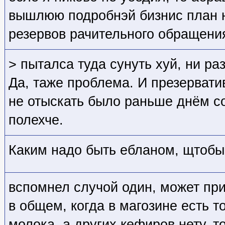
вышлюю подробнэй бизнис план 
резервов рачительного обращени
> пыталса туда сунуть хуй, ни ра
Да, таже проблема. И презерват
не отыскать было раньше днём со
полехче.
Каким надо быть ебланом, щтобы
вспомнел случой один, может при
в общем, когда в магозине есть 
молока, а других кефиров нету, 