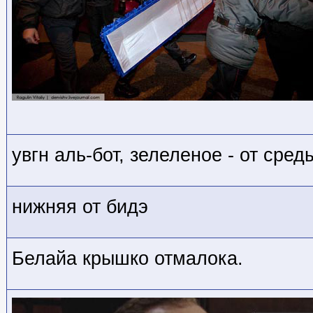
увгн аль-бот, зелеленое - от сред
нижняя от бидэ
Белайа крышко отмалока.