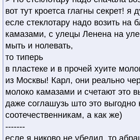
вот тут кроетса глагны секрет! я 
есле стеклотару надо возить на
камазами, с улецы Ленена на уле
мыть и нолевать,
то типерь
в пластеке и в прочей хуите мол
из Москвы! Карл, они реально чер
молоко камазами и счетают это 
даже соглашузь што это выгодно
соотечественникам, а как же)
-------
есле я никово не убедил, то абра