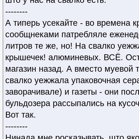
што у нас на свалко есть.
--------
А типерь усекайте - во времена 
сообщнеками патребляле еженед
литров те же, но! На свалко уежж
крышечек! алюминевых. ВСЁ. Ос
магазин назад. А вместо муевой т
свалко уежжала упаковочная сера
заворачивале) и газеты - они пос
бульдозера рассыпались на кусоч
Вот так.
--------
Нинада мне росказывать, што як