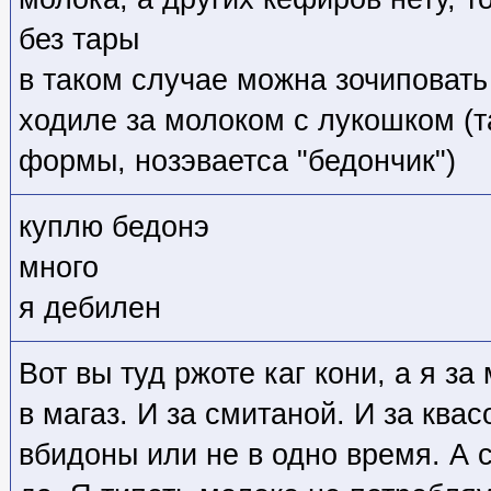
без тары
в таком случае можна зочиповат
ходиле за молоком с лукошком (т
формы, нозэваетса "бедончик")
куплю бедонэ
много
я дебилен
Вот вы туд ржоте каг кони, а я з
в магаз. И за смитаной. И за ква
вбидоны или не в одно время. А 