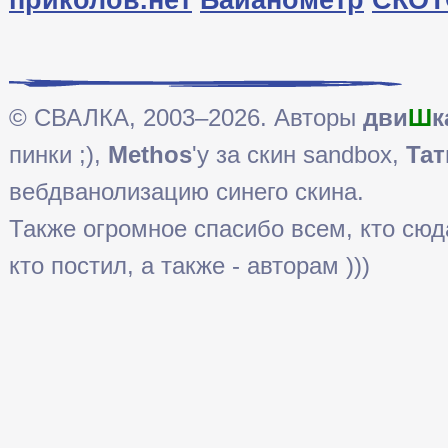
© СВАЛКА, 2003–2026. Авторы
дви
Ш
к
пинки ;),
Methos
'у за скин sandbox,
Тат
вебдванолизацию синего скина.
Также огромное спасибо всем, кто сюда 
кто постил, а также - авторам )))