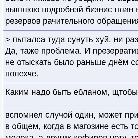
вышлюю подробнэй бизнис план 
резервов рачительного обращени
> пыталса туда сунуть хуй, ни ра
Да, таже проблема. И презерват
не отыскать было раньше днём со
полехче.
Каким надо быть ебланом, щтобы
вспомнел случой один, может при
в общем, когда в магозине есть 
молока, а других кефиров нету, 