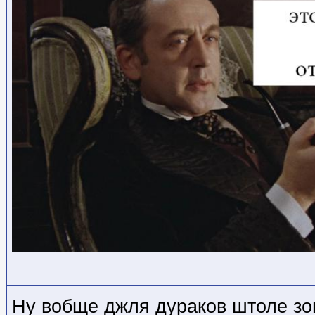
Ну вобще джля дураков штоле зо