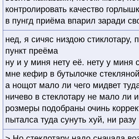
контролировать качество горлышк
в пунгд приёма впарил заради св
нед, я сичяс низдою стиклотару,
пункт преёма
ну и у миня нету её. нету у миня
мне кефир в бутылочке стекляной,
а нощот мало ли чего мидвет туд
ничево в стеклотару не мало ли 
розмеры подобраны очинь коррект
пыталса туда сунуть хуй, ни разу
> Но стеклотару надо сначала во