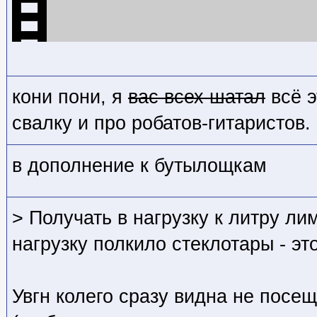
кони пони, я
вас всех шатал
всё э
свалку и про робатов-гитаристов.
в дополнение к бутылощкам
> Получать в нагрузку к литру л
нагрузку полкило стеклотары - э
Увгн колего сразу видна не посещ