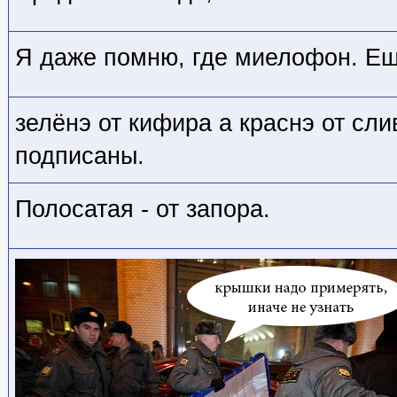
Я даже помню, где миелофон. Ещ
зелёнэ от кифира а краснэ от сли
подписаны.
Полосатая - от запора.