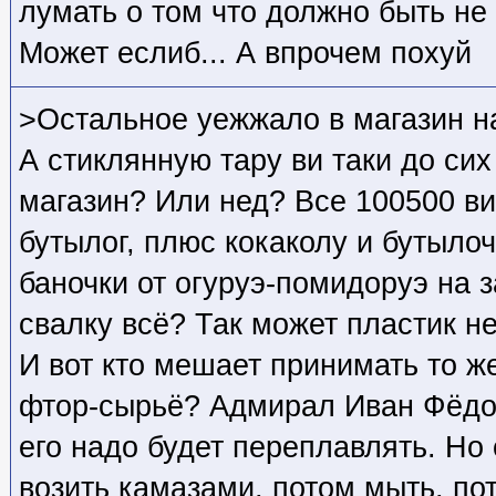
лумать о том что должно быть не 
Может еслиб... А впрочем похуй
>Остальное уежжало в магазин н
А стиклянную тару ви таки до сих
магазин? Или нед? Все 100500 в
бутылог, плюс кокаколу и бутылоч
баночки от огуруэ-помидоруэ на з
свалку всё? Так может пластик н
И вот кто мешает принимать то ж
фтор-сырьё? Адмирал Иван Фёдо
его надо будет переплавлять. Но
возить камазами, потом мыть, по