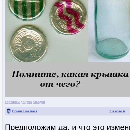
картинки
децтво
загадки
Ссылка на пост
? я чото п
Предположим да, и что это измен