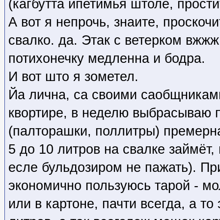
(кагбутта ипетимья штоле, прости
А вот я непрочь, знаите, проскоч
свалко. да. Этак с ветерком вжжж
потихонечку медленна и бодра.
И вот што я зометел.
Йа лична, са своими саобщникам
квортире, в неделю выбрасываю 
(палторашки, поллитры) премерна
5 до 10 литров на свалке займёт,
есле бульдозиром не пажать). Пр
экономично пользуюсь тарой - мо
или в картоне, пачти всегда, а т