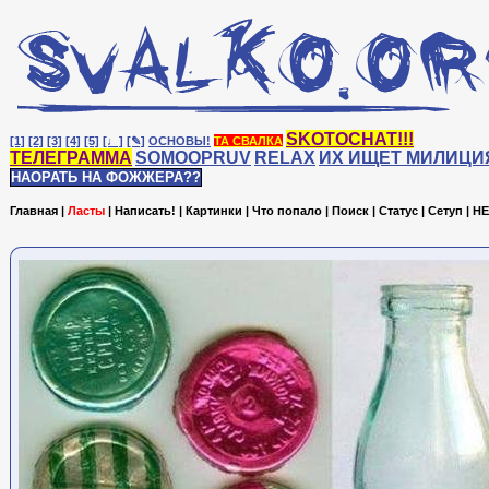
SKOTOCHAT!!!
[1]
[2]
[3]
[4]
[5]
[♩]
[✎]
ОСНОВЫ!
ТА СВАЛКА
ТЕЛЕГРАММА
SOMOOPRUV
RELAX
ИХ ИЩЕТ МИЛИЦИ
НАОРАТЬ НА ФОЖЖЕРА??
Главная
|
Ласты
|
Написать!
|
Картинки
|
Что попало
|
Поиск
|
Статус
|
Сетуп
|
HE