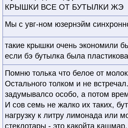
КРЫШКИ ВСЕ ОТ БУТЫЛКИ ЖЭ
Мы с увг-ном юзернэйм синхронно
такие крышки очень экономили бы
если бэ бутылка была пластикова
Помню толька что белое от молок
Остального толком и не встречал
задумывалсо особо, а потом врем
И сов семь не жалко их таких, бу
нагрузку к литру лимонада или м
стеклотары - это какойта кашмар