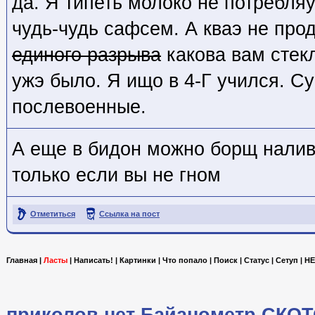
да. Я типеть молоко не потребля
чудь-чудь сафсем. А кваэ не про
единого разрыва
какова вам стек
ужэ было. Я ищо в 4-Г учился. С
послевоенные.
А еще в бидон можно борщ налива
только если вы не гном
Отметиться
Ссылка на пост
Главная
|
Ласты
|
Написать!
|
Картинки
|
Что попало
|
Поиск
|
Статус
|
Сетуп
|
HE
приколов.нет
Байанометр
СКОТ