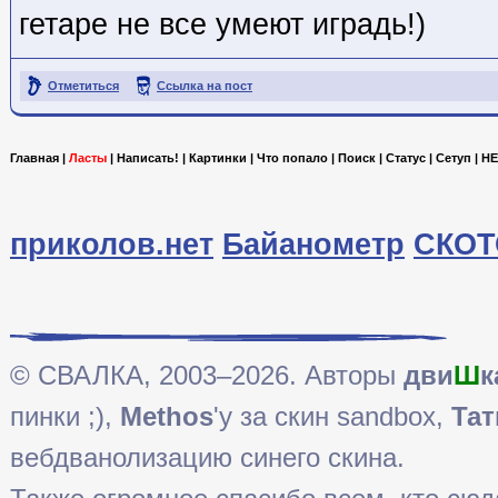
гетаре не все умеют иградь!)
Отметиться
Ссылка на пост
Главная
|
Ласты
|
Написать!
|
Картинки
|
Что попало
|
Поиск
|
Статус
|
Сетуп
|
HE
приколов.нет
Байанометр
СКОТ
© СВАЛКА, 2003–2026. Авторы
дви
Ш
к
пинки ;),
Methos
'у за скин sandbox,
Тат
вебдванолизацию синего скина.