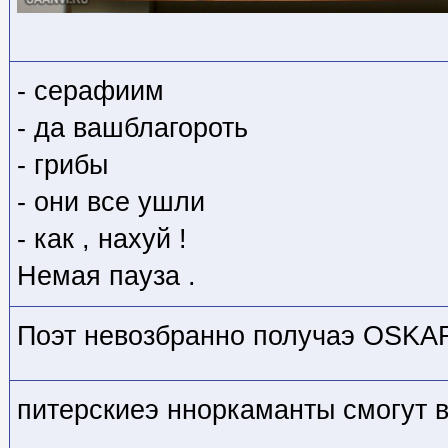
- серафиим
- да вашблагороть
- грибы
- они все ушли
- как , нахуй !
Немая пауза .
Поэт невозбранно получаэ OSKA
питерскиеэ нноркаманты смогут 