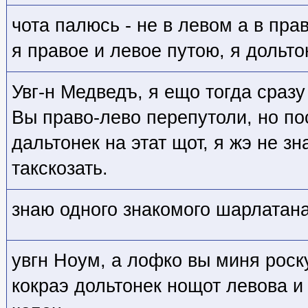
чота палюсь - не в левом а в пра
я правое и левое путою, я дольто
Увг-н Медведъ, я ещо тогда сраз
Вы право-лево перепутоли, но по
дальтонек на этат щот, я жэ не з
такскозать.
знаю одного знакомого шарлатана 
увгн Ноум, а лофко вы миня роску
кокраэ дольтонек нощот левова и