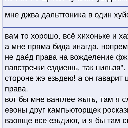
мне джва дальттоника в один хуйс
вам то хорошо, всё хихоньке и х
а мне пряма бида инагда. нопре
не даёд права на вожделение фжы
павстречки ездиешь, так нильзя". 
стороне жэ езьдею! а он гаварит 
права.
вот бы мне ванглее жыть, там я 
евоны друг кампьюторщек росказ
ваопще все езьдиют, и я бы там с