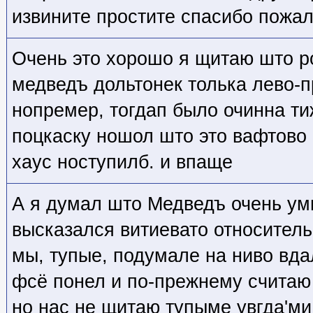
извините простите спасибо пожал
Очень это хорошо я щитаю што р
медведъ дольтонек толька лево-п
нопремер, тогдап было очинна ти
поцкаску ношол што это вафтово
хаус ноступилб. и впаще
А я думал што Медведъ очень умн
высказался витиевато относитель
мы, тупые, подумале на ниво вда
фсё понел и по-прежнему считаю 
но нас не щитаю тупыме увгда'ми