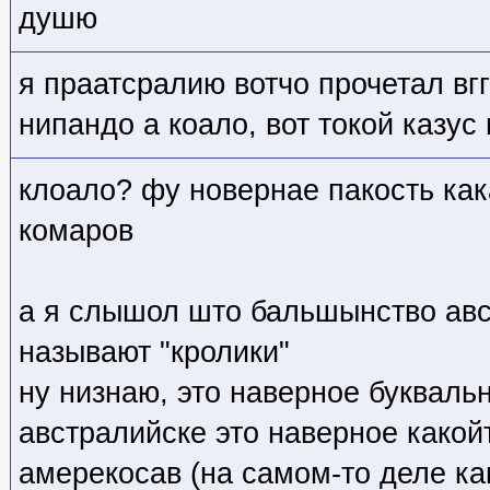
душю
я праатсралию вотчо прочетал вг
нипандо а коало, вот токой казус
клоало? фу новернае пакость ка
комаров
а я слышол што бальшынство авс
называют "кролики"
ну низнаю, это наверное буквальн
австралийске это наверное какойт
амерекосав (на самом-то деле ка