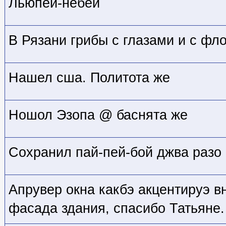
Льюпей-небей
В Рязани грибы с глазами и с фл
Нашел сша. Политота же
Ношол Эзопа @ баснята же
Сохранил пай-пей-бой джва разо 
Апрувер окна какбэ акцентируэ в
фасада здания, спасибо Татьяне.