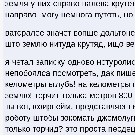
земля у них справо налева крутет
направо. могу немнога путоть, н
ватсралее значет вопще дольтон
што землю нитуда крутяд, ищо ве
я четал записку одново нотуролис
непобоялса посмотреть, дак пишет
келометры вглубь! на келометры г
землю! торчит толька метров 800 
ты вот, юзирнейм, представляеш 
роботу штобы зокомать джомолуг
только торчид? это проста песд