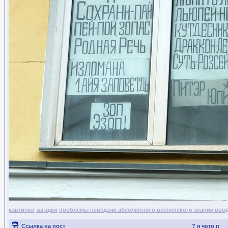
картинки
загадки
проблемы передачи абсолютного вселенского знания вво
Ссылка на пост
? я чото п