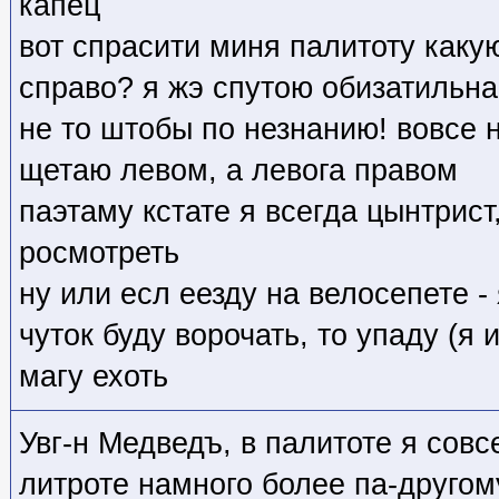
капец
вот спрасити миня палитоту какую
справо? я жэ спутою обизатильна
не то штобы по незнанию! вовсе н
щетаю левом, а левога правом
паэтаму кстате я всегда цынтрис
росмотреть
ну или есл еезду на велосепете - 
чуток буду ворочать, то упаду (я 
магу ехоть
Увг-н Медведъ, в палитоте я сов
литроте намного более па-другом