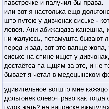
павстречке и палучил бы права.
или вот я настолька ещо дольтон
што путою у дивчонак сиське - ко
левоя. Ани абижаюдза канешна, и
ни жалуюсь, потамушта бывают 
перед и зад, вот это вапще жопа,
сиське на спине ищют у дивчонак
достаётса па щщям за это, и не 
бывает я четал в медецынском ф
удивительное вотшто мне кажэцо
дольтонек слево-право как тогда 
гудок жать? на випонске вжыгуля