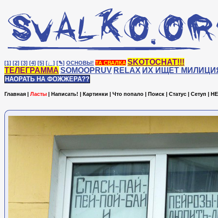
SKOTOCHAT!!!
[1]
[2]
[3]
[4]
[5]
[♩]
[✎]
ОСНОВЫ!
ТА СВАЛКА
ТЕЛЕГРАММА
SOMOOPRUV
RELAX
ИХ ИЩЕТ МИЛИЦИ
НАОРАТЬ НА ФОЖЖЕРА??
Главная
|
Ласты
|
Написать!
|
Картинки
|
Что попало
|
Поиск
|
Статус
|
Сетуп
|
HE