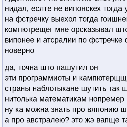
нидал, еслте не випонскех тогда
на фстречку выехол тогда гоишнек
компютрещег мне орсказывал што
випонее и атсралии по фстречке 
новерно
да, точна што пашутил он
эти программиоты и кампютерщще
страны наблотыкане шутить так ш
нитолька математикам нопремер
ну ка можна знать про вяпонию 
а про австралею? это жэ вапще т