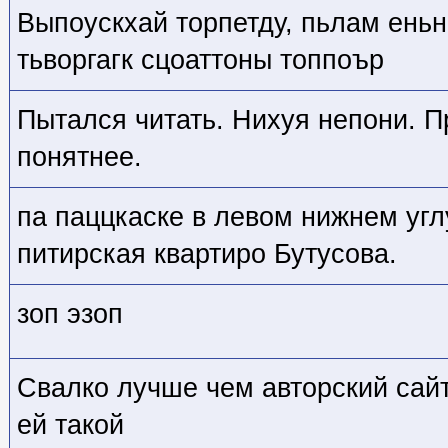
Выпоускхай торпетду, пьлам еньн
тьворгагк сцоаттоны топпоър
Пытался читать. Нихуя непони. П
понятнее.
па паццкаске в левом нижнем углу
питирская квартиро Бутусова.
зоп эзоп
Свалко лучше чем авторский сай
ей такой