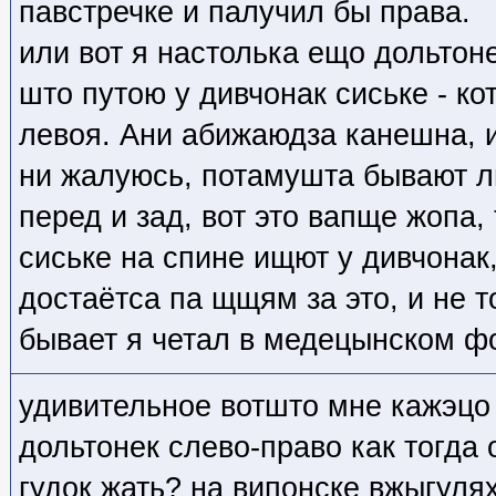
павстречке и палучил бы права.
или вот я настолька ещо дольтон
што путою у дивчонак сиське - ко
левоя. Ани абижаюдза канешна, и
ни жалуюсь, потамушта бывают 
перед и зад, вот это вапще жопа,
сиське на спине ищют у дивчонак
достаётса па щщям за это, и не 
бывает я четал в медецынском ф
удивительное вотшто мне кажэцо
дольтонек слево-право как тогда 
гудок жать? на випонске вжыгуля