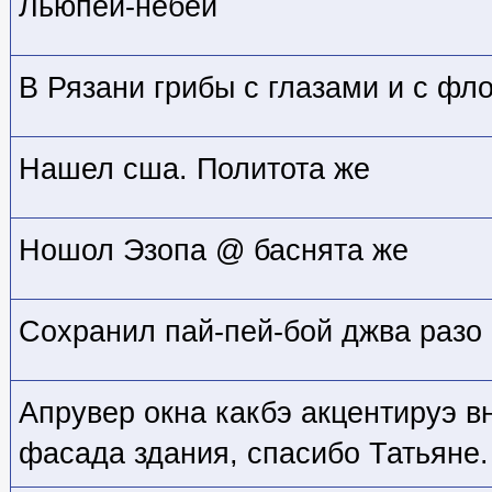
Льюпей-небей
В Рязани грибы с глазами и с фл
Нашел сша. Политота же
Ношол Эзопа @ баснята же
Сохранил пай-пей-бой джва разо 
Апрувер окна какбэ акцентируэ в
фасада здания, спасибо Татьяне.