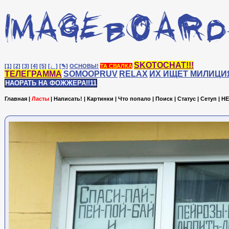
SKOTOCHAT!!!
[1]
[2]
[3]
[4]
[5]
[♩]
[✎]
ОСНОВЫ!
ТА СВАЛКА
ТЕЛЕГРАММА
SOMOOPRUV
RELAX
ИХ ИЩЕТ МИЛИЦИ
НАОРАТЬ НА ФОЖЖЕРА!!11
Главная
|
Ласты
|
Написать!
|
Картинки
|
Что попало
|
Поиск
|
Статус
|
Сетуп
|
HE