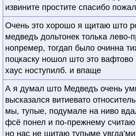
извините простите спасибо пожал
Очень это хорошо я щитаю што р
медведъ дольтонек толька лево-п
нопремер, тогдап было очинна ти
поцкаску ношол што это вафтово
хаус ноступилб. и впаще
А я думал што Медведъ очень умн
высказался витиевато относитель
мы, тупые, подумале на ниво вда
фсё понел и по-прежнему считаю 
но нас не щитаю тупыме увгда'ми