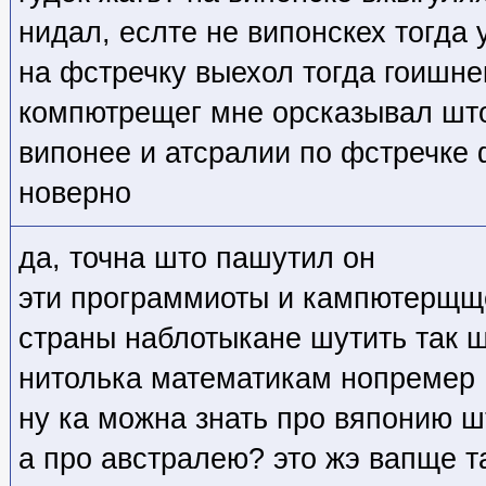
нидал, еслте не випонскех тогда
на фстречку выехол тогда гоишнек
компютрещег мне орсказывал што
випонее и атсралии по фстречке 
новерно
да, точна што пашутил он
эти программиоты и кампютерщще
страны наблотыкане шутить так ш
нитолька математикам нопремер
ну ка можна знать про вяпонию 
а про австралею? это жэ вапще т