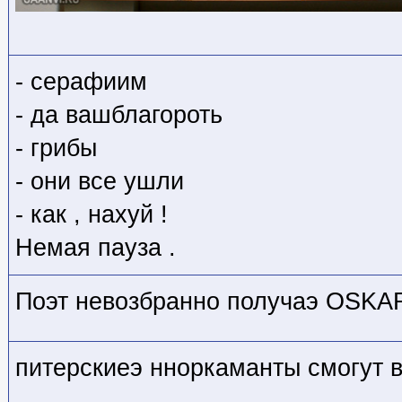
- серафиим
- да вашблагороть
- грибы
- они все ушли
- как , нахуй !
Немая пауза .
Поэт невозбранно получаэ OSKA
питерскиеэ нноркаманты смогут 