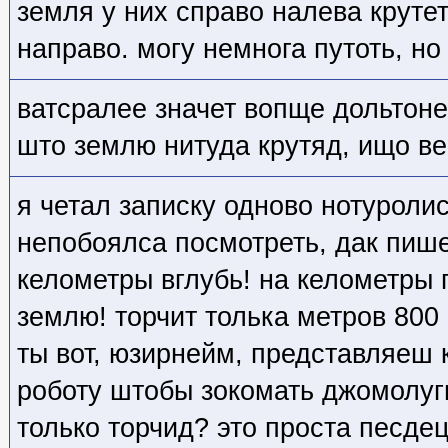
земля у них справо налева крутет
направо. могу немнога путоть, н
ватсралее значет вопще дольтон
што землю нитуда крутяд, ищо ве
я четал записку одново нотуролис
непобоялса посмотреть, дак пишет
келометры вглубь! на келометры г
землю! торчит толька метров 800 
ты вот, юзирнейм, представляеш 
роботу штобы зокомать джомолуг
только торчид? это проста песд