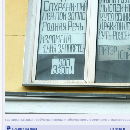
картинки
загадки
проблемы передачи абсолютного вселенского знания вво
Ссылка на пост
? я чото п