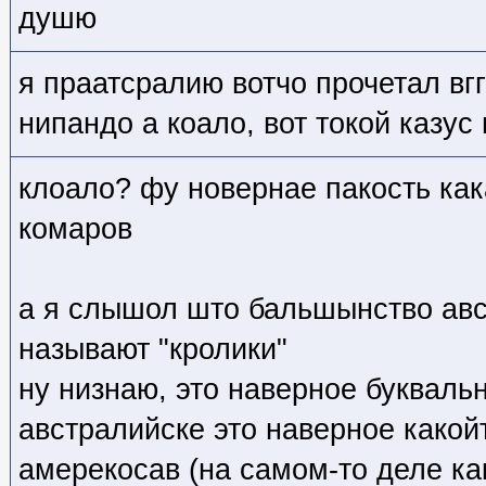
душю
я праатсралию вотчо прочетал вг
нипандо а коало, вот токой казус
клоало? фу новернае пакость ка
комаров
а я слышол што бальшынство авс
называют "кролики"
ну низнаю, это наверное буквальн
австралийске это наверное какойт
амерекосав (на самом-то деле ка