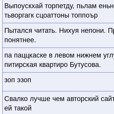
Выпоускхай торпетду, пьлам еньн
тьворгагк сцоаттоны топпоър
Пытался читать. Нихуя непони. П
понятнее.
па паццкаске в левом нижнем углу
питирская квартиро Бутусова.
зоп эзоп
Свалко лучше чем авторский сай
ей такой