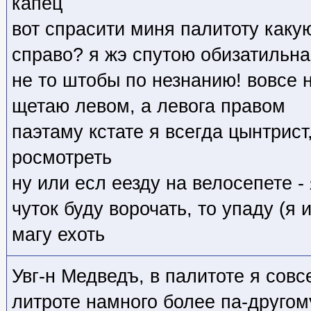
капец
вот спрасити миня палитоту какую
справо? я жэ спутою обизатильна
не то штобы по незнанию! вовсе н
щетаю левом, а левога правом
паэтаму кстате я всегда цынтрис
росмотреть
ну или есл еезду на велосепете - 
чуток буду ворочать, то упаду (я 
магу ехоть
Увг-н Медведъ, в палитоте я сов
литроте намного более па-другом