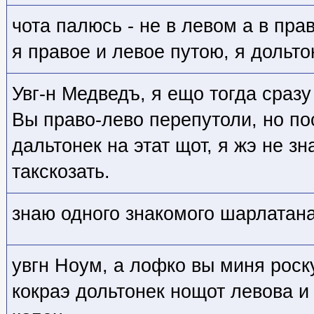
чота палюсь - не в левом а в пра
я правое и левое путою, я дольто
Увг-н Медведъ, я ещо тогда сраз
Вы право-лево перепутоли, но по
дальтонек на этат щот, я жэ не з
такскозать.
знаю одного знакомого шарлатана 
увгн Ноум, а лофко вы миня роску
кокраэ дольтонек нощот левова и