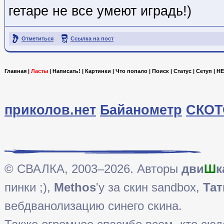
гетаре не все умеют иградь!)
Отметиться
Ссылка на пост
Главная
|
Ласты
|
Написать!
|
Картинки
|
Что попало
|
Поиск
|
Статус
|
Сетуп
|
HE
приколов.нет
Байанометр
СКОТ
© СВАЛКА, 2003–2026. Авторы
дви
Ш
к
пинки ;),
Methos
'у за скин sandbox,
Тат
вебдванолизацию синего скина.