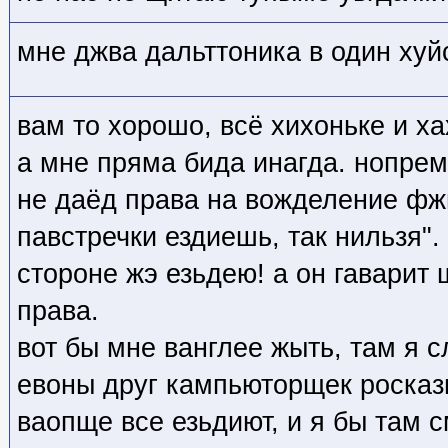
мне джва дальттоника в один хуйс
вам то хорошо, всё хихоньке и х
а мне пряма бида инагда. нопре
не даёд права на вожделение фжы
павстречки ездиешь, так нильзя". 
стороне жэ езьдею! а он гаварит 
права.
вот бы мне ванглее жыть, там я 
евоны друг кампьюторщек росказ
ваопще все езьдиют, и я бы там с