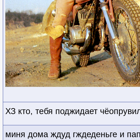
ХЗ кто
, тебя поджидает чёопруви
миня дома ждуд гждеденьге и па