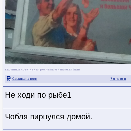
картинки
креативная реклама
агитплакат
йазь
Ссылка на пост
? я чото п
Не ходи по рыбе1
Чобля вирнулся домой.