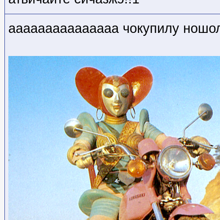
ааааааааааааааа чокупилу ношо