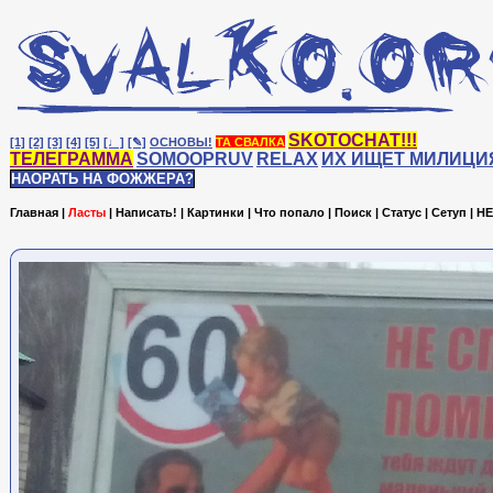
SKOTOCHAT!!!
[1]
[2]
[3]
[4]
[5]
[♩]
[✎]
ОСНОВЫ!
ТА СВАЛКА
ТЕЛЕГРАММА
SOMOOPRUV
RELAX
ИХ ИЩЕТ МИЛИЦИ
НАОРАТЬ НА ФОЖЖЕРА?
Главная
|
Ласты
|
Написать!
|
Картинки
|
Что попало
|
Поиск
|
Статус
|
Сетуп
|
HE