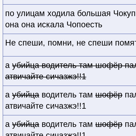
по улицам ходила большая Чоку
она она искала Чопоесть
Не спеши, помни, не спеши помят
а
убийца
водитель там
шофёр
па
атвичайте сичазжэ!!1
а
убийца
водитель там
шофёр
па
атвичайте сичазжэ!!1
а
убийца
водитель там
шофёр
па
атвичайте сичазжэ!!1