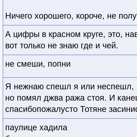
Ничего хорошего, короче, не полу
А цифры в красном круге, это, на
вот только не знаю где и чей.
не смеши, попни
Я нежнаю спешл я или неспешл,
но помял джва ража стоя. И кан
спасибопожалусто Тотяне засини
паулице хадила