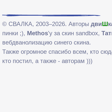
© СВАЛКА, 2003–2026. Авторы
дви
Ш
к
пинки ;),
Methos
'у за скин sandbox,
Тат
вебдванолизацию синего скина.
Также огромное спасибо всем, кто сюда 
кто постил, а также - авторам )))