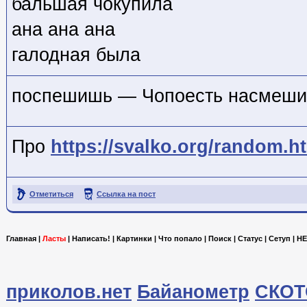
бальшая чокупила
ана ана ана
галодная была
поспешишь — Чопоесть насмеш
Про
https://svalko.org/random.h
Отметиться
Ссылка на пост
Главная
|
Ласты
|
Написать!
|
Картинки
|
Что попало
|
Поиск
|
Статус
|
Сетуп
|
HE
приколов.нет
Байанометр
СКОТ