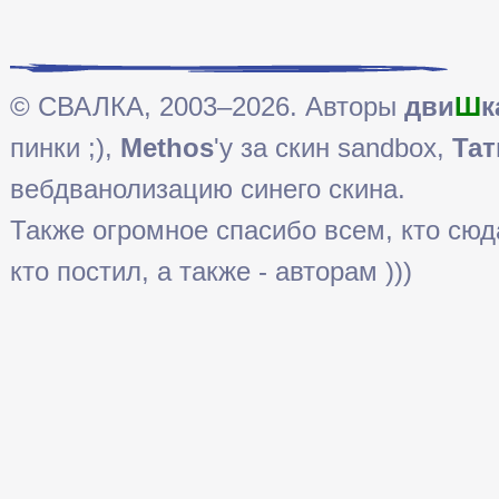
© СВАЛКА, 2003–2026. Авторы
дви
Ш
к
пинки ;),
Methos
'у за скин sandbox,
Тат
вебдванолизацию синего скина.
Также огромное спасибо всем, кто сюда 
кто постил, а также - авторам )))