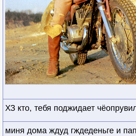
ХЗ кто
, тебя поджидает чёопруви
миня дома ждуд гждеденьге и па