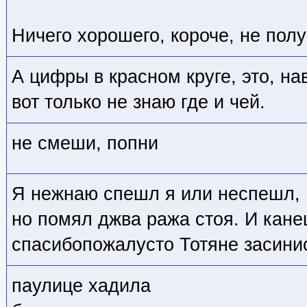
Ничего хорошего, короче, не полу
А цифры в красном круге, это, на
вот только не знаю где и чей.
не смеши, попни
Я нежнаю спешл я или неспешл,
но помял джва ража стоя. И кан
спасибопожалусто Тотяне засини
паулице хадила