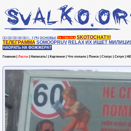
SKOTOCHAT!!!
[1]
[2]
[3]
[4]
[5]
[♩]
[✎]
ОСНОВЫ!
ТА СВАЛКА
ТЕЛЕГРАММА
SOMOOPRUV
RELAX
ИХ ИЩЕТ МИЛИЦИ
НАОРАТЬ НА ФОЖЖЕРА?
Главная
|
Ласты
|
Написать!
|
Картинки
|
Что попало
|
Поиск
|
Статус
|
Сетуп
|
HE