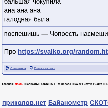
бальшая чокупила
ана ана ана
галодная была
поспешишь — Чопоесть насмеш
Про
https://svalko.org/random.h
Отметиться
Ссылка на пост
Главная
|
Ласты
|
Написать!
|
Картинки
|
Что попало
|
Поиск
|
Статус
|
Сетуп
|
HE
приколов.нет
Байанометр
СКОТ