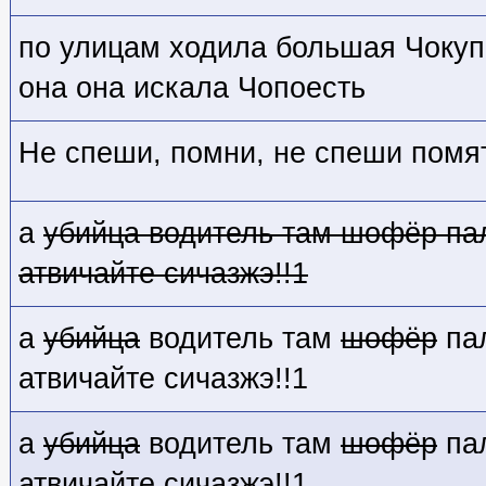
по улицам ходила большая Чоку
она она искала Чопоесть
Не спеши, помни, не спеши помят
а
убийца
водитель там
шофёр
па
атвичайте сичазжэ!!1
а
убийца
водитель там
шофёр
па
атвичайте сичазжэ!!1
а
убийца
водитель там
шофёр
па
атвичайте сичазжэ!!1