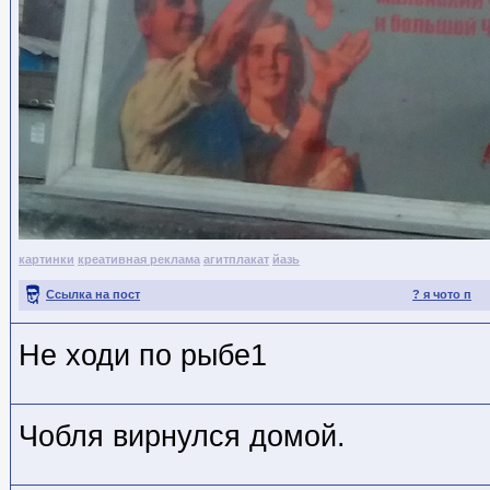
картинки
креативная реклама
агитплакат
йазь
Ссылка на пост
? я чото п
Не ходи по рыбе1
Чобля вирнулся домой.