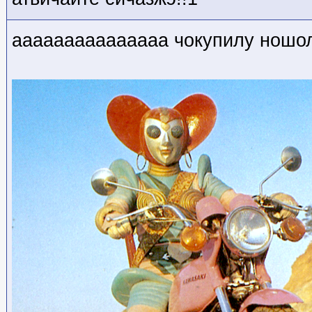
ааааааааааааааа чокупилу ношо