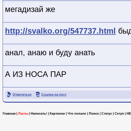
мегадизай же
http://svalko.org/547737.html
быд
анал, анаю и буду анать
А ИЗ НОСА ПАР
Отметиться
Ссылка на пост
Главная
|
Ласты
|
Написать!
|
Картинки
|
Что попало
|
Поиск
|
Статус
|
Сетуп
|
HE