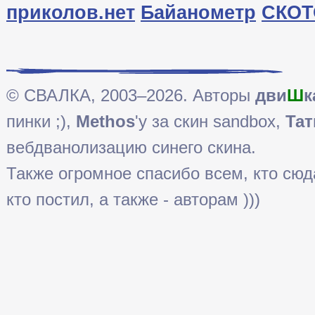
приколов.нет
Байанометр
СКОТ
© СВАЛКА, 2003–2026. Авторы
дви
Ш
к
пинки ;),
Methos
'у за скин sandbox,
Тат
вебдванолизацию синего скина.
Также огромное спасибо всем, кто сюда 
кто постил, а также - авторам )))