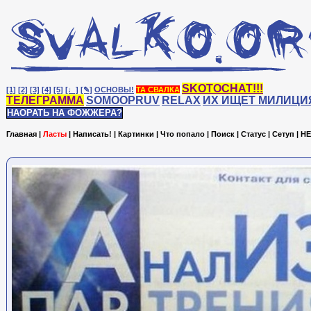
SKOTOCHAT!!!
[1]
[2]
[3]
[4]
[5]
[♩]
[✎]
ОСНОВЫ!
ТА СВАЛКА
ТЕЛЕГРАММА
SOMOOPRUV
RELAX
ИХ ИЩЕТ МИЛИЦИ
НАОРАТЬ НА ФОЖЖЕРА?
Главная
|
Ласты
|
Написать!
|
Картинки
|
Что попало
|
Поиск
|
Статус
|
Сетуп
|
HE