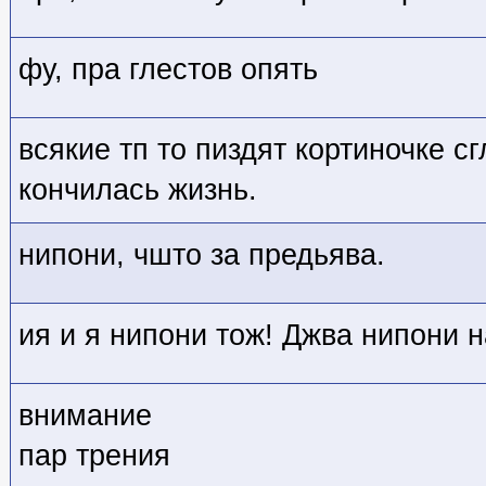
фу, пра глестов опять
всякие тп то пиздят кортиночке сг
кончилась жизнь.
нипони, чшто за предьява.
ия и я нипони тож! Джва нипони н
внимание
пар трения