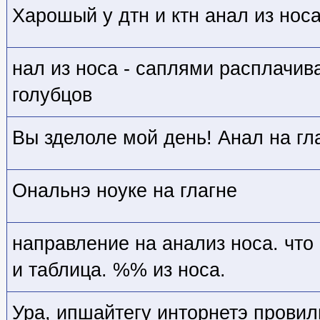
Харошый у дтн и ктн анал из носа
нал из носа - саплями расплачив
голубцов
Вы зделоле мой день! Анал на гла
Ональнэ ноуке на глагне
направление на анализ носа. что
и таблица. %% из носа.
Ура, ипшайтегу инторнетэ провил