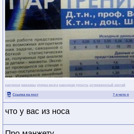
картинки
маразмы
упячка мозга
народная тупость
остервенелый хентай
Ссылка на пост
? я чото п
что у вас из носа
Про манжету.