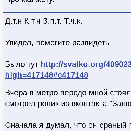
Д.т.н К.т.н З.п.т. Т.ч.к.
Увидел, помогите развидеть
Было тут
http://svalko.org/40902
high=417148#c417148
Вчера в метро передо мной стоял
смотрел ролик из вконтакта "Заню
Сначала я думал, что он сраный 