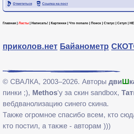
Отметиться
Ссылка на пост
Главная
|
Ласты
|
Написать!
|
Картинки
|
Что попало
|
Поиск
|
Статус
|
Сетуп
|
HE
приколов.нет
Байанометр
СКОТ
© СВАЛКА, 2003–2026. Авторы
дви
Ш
к
пинки ;),
Methos
'у за скин sandbox,
Тат
вебдванолизацию синего скина.
Также огромное спасибо всем, кто сюда 
кто постил, а также - авторам )))