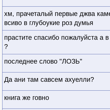
хм, прачеталый первые джва кам
всиво в глубоукие роз думья
прастите спасибо пожалуйста а в
?
последнее слово "ЛОЗЬ"
Да ани там савсем ахуелли?
книга же говно