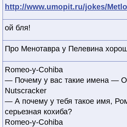
http://www.umopit.ru/jokes/Metl
ой бля!
Про Менотавра у Пелевина хоро
Romeo-y-Cohiba
— Почему у вас такие имена — О
Nutscracker
— А почему у тебя такое имя, Ро
серьезная кохиба?
Romeo-y-Cohiba