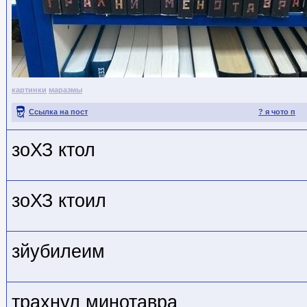
картинки
маразмы
Ссылка на пост
? я чото п
зоХЗ кто
л
зоХЗ кто
ил
зйубилеим
трахнул минотавра