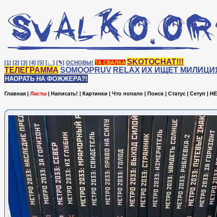
SKOTOCHAT!!!
[1]
[2]
[3]
[4]
[5]
[♩]
[✎]
ОСНОВЫ!
ТА СВАЛКА
ТЕЛЕГРАММА
SOMOOPRUV
RELAX
ИХ ИЩЕТ МИЛИЦИ
НАОРАТЬ НА ФОЖЖЕРА?!
Главная
|
Ласты
|
Написать!
|
Картинки
|
Что попало
|
Поиск
|
Статус
|
Сетуп
|
HE