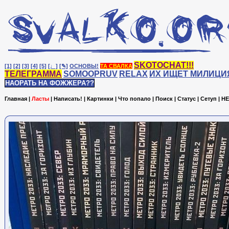
SKOTOCHAT!!!
[1]
[2]
[3]
[4]
[5]
[♩]
[✎]
ОСНОВЫ!
ТА СВАЛКА
ТЕЛЕГРАММА
SOMOOPRUV
RELAX
ИХ ИЩЕТ МИЛИЦИ
НАОРАТЬ НА ФОЖЖЕРА??
Главная
|
Ласты
|
Написать!
|
Картинки
|
Что попало
|
Поиск
|
Статус
|
Сетуп
|
HE