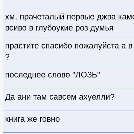
хм, прачеталый первые джва кам
всиво в глубоукие роз думья
прастите спасибо пожалуйста а в
?
последнее слово "ЛОЗЬ"
Да ани там савсем ахуелли?
книга же говно