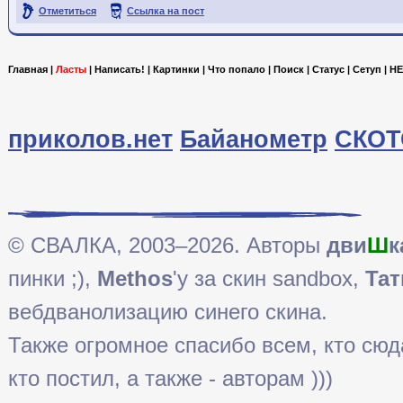
Отметиться
Ссылка на пост
Главная
|
Ласты
|
Написать!
|
Картинки
|
Что попало
|
Поиск
|
Статус
|
Сетуп
|
HE
приколов.нет
Байанометр
СКОТ
© СВАЛКА, 2003–2026. Авторы
дви
Ш
к
пинки ;),
Methos
'у за скин sandbox,
Тат
вебдванолизацию синего скина.
Также огромное спасибо всем, кто сюда 
кто постил, а также - авторам )))