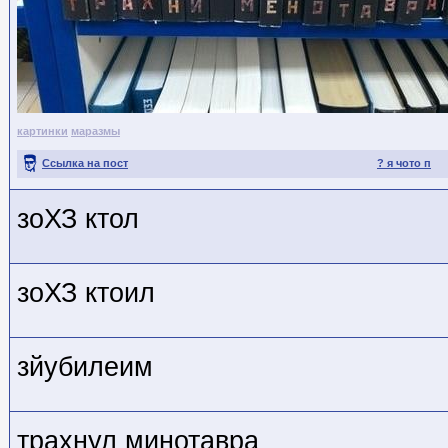
картинки
маразмы
Ссылка на пост
? я чото п
зоХЗ кто
л
зоХЗ кто
ил
зйубилеим
трахнул минотавра