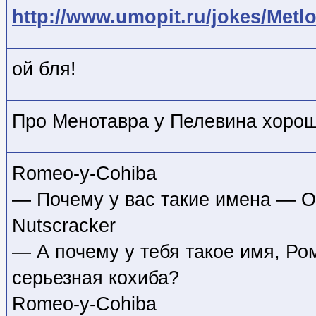
http://www.umopit.ru/jokes/Metl
ой бля!
Про Менотавра у Пелевина хоро
Romeo-y-Cohiba
— Почему у вас такие имена — О
Nutscracker
— А почему у тебя такое имя, Ро
серьезная кохиба?
Romeo-y-Cohiba