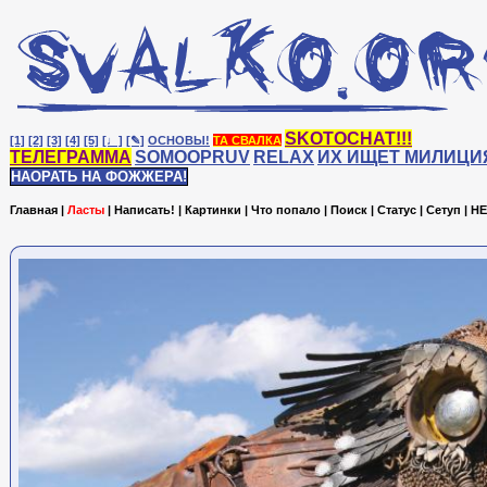
SKOTOCHAT!!!
[1]
[2]
[3]
[4]
[5]
[♩]
[✎]
ОСНОВЫ!
ТА СВАЛКА
ТЕЛЕГРАММА
SOMOOPRUV
RELAX
ИХ ИЩЕТ МИЛИЦИ
НАОРАТЬ НА ФОЖЖЕРА!
Главная
|
Ласты
|
Написать!
|
Картинки
|
Что попало
|
Поиск
|
Статус
|
Сетуп
|
HE