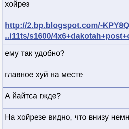
хойрез
http://2.bp.blogspot.com/-KPY8
..i11ts/s1600/4x6+dakotah+post+
ему так удобно?
главное хуй на месте
А йайтса гжде?
На хойрезе видно, что внизу немн