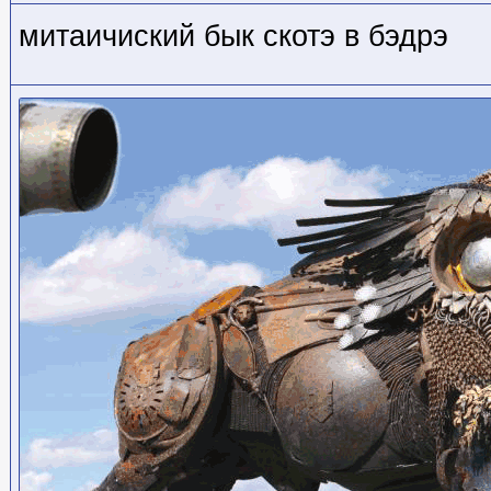
митаичиский бык скотэ в бэдрэ