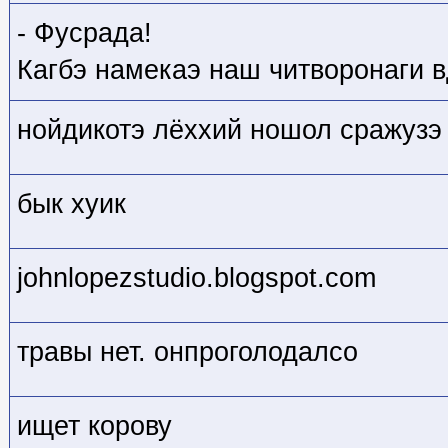
- Фусрада!
Кагбэ намекаэ наш читворонаги в
нойдикотэ лёххий ношол сражузэ
бык хуик
johnlopezstudio.blogspot.com
травы нет. онпроголодалсо
ищет корову