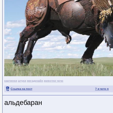
картинки
штуки
мегадизайн
животни чочо
Ссылка на пост
? я чото п
альдебаран