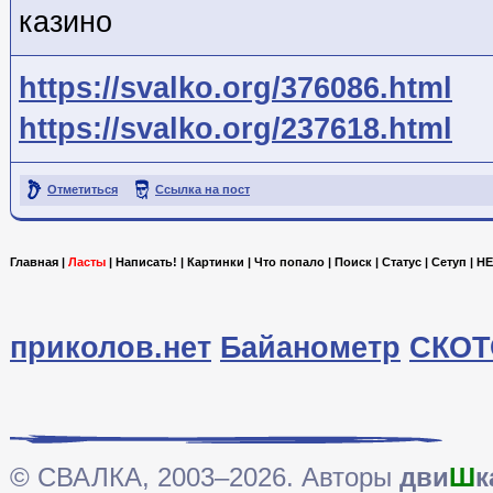
казино
https://svalko.org/376086.html
https://svalko.org/237618.html
Отметиться
Ссылка на пост
Главная
|
Ласты
|
Написать!
|
Картинки
|
Что попало
|
Поиск
|
Статус
|
Сетуп
|
HE
приколов.нет
Байанометр
СКОТ
© СВАЛКА, 2003–2026. Авторы
дви
Ш
к