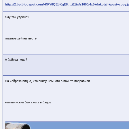
http://2.bp.blogspot.com/-KPY8QEbKqE8.. ..i11ts/s1600/4x6+dakotah+post+copy.j
ему так удобно?
главное хуй на месте
А йайтса гжде?
На хойрезе видно, что внизу немного в паинте поправили.
митаичиский бык скотэ в бэдрэ