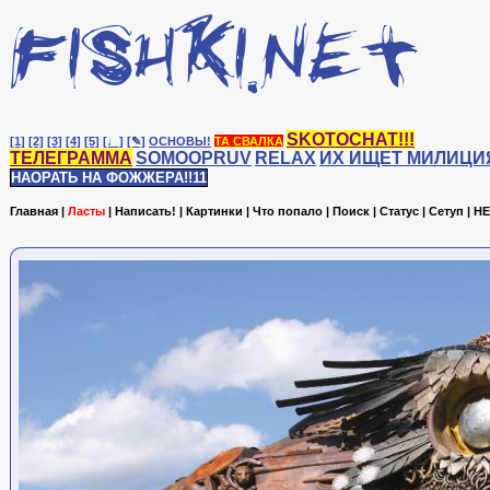
SKOTOCHAT!!!
[1]
[2]
[3]
[4]
[5]
[♩]
[✎]
ОСНОВЫ!
ТА СВАЛКА
ТЕЛЕГРАММА
SOMOOPRUV
RELAX
ИХ ИЩЕТ МИЛИЦИ
НАОРАТЬ НА ФОЖЖЕРА!!11
Главная
|
Ласты
|
Написать!
|
Картинки
|
Что попало
|
Поиск
|
Статус
|
Сетуп
|
HE