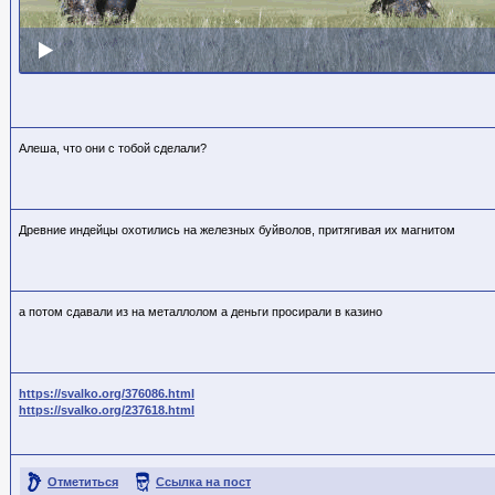
Алеша, что они с тобой сделали?
Древние индейцы охотились на железных буйволов, притягивая их магнитом
а потом сдавали из на металлолом а деньги просирали в казино
https://svalko.org/376086.html
https://svalko.org/237618.html
Отметиться
Ссылка на пост