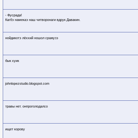
- Фусрада!
Кагбэ намекаэ наш читворонаги вдрук Давакин.
нойдикотэ лёххий ношол сражузэ
бык хуик
johnlopezstudio.blogspot.com
травы нет. онпроголодалсо
ищет корову