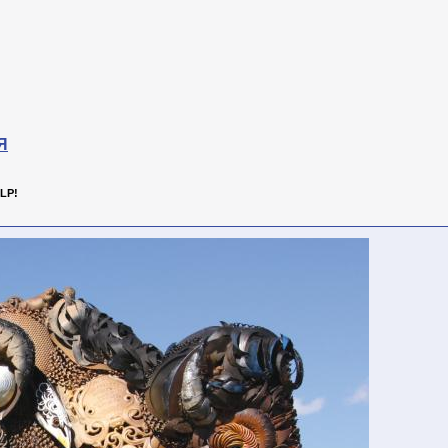
Я
LP!