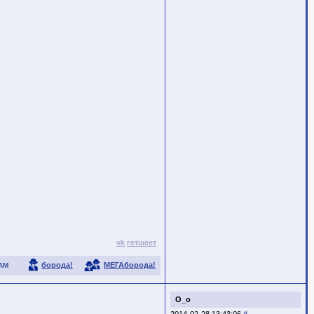
vk
гетшеет
борода!
МЕГАборода!
АМ
О_о
2014-02-28 13:43:06
#