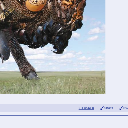
? я чото п
ЗАЧОТ
КГ/