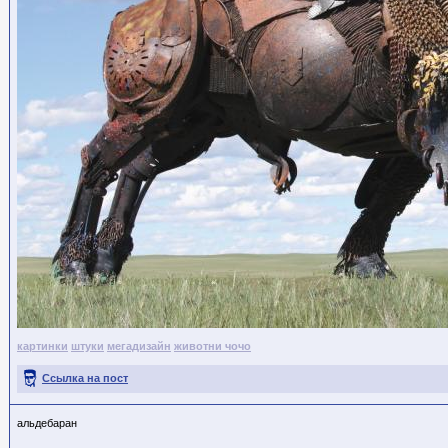
картинки
штуки
мегадизайн
животни чочо
Ссылка на пост
альдебаран