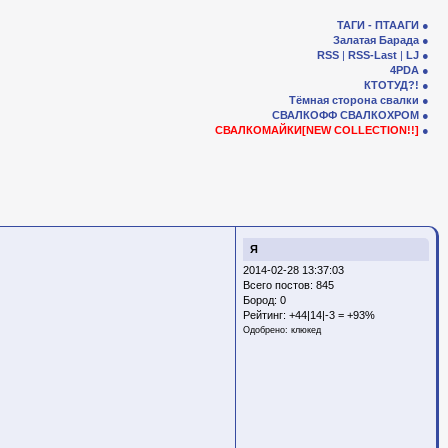
ТАГИ - ПТААГИ
Залатая Барада
RSS
|
RSS-Last
|
LJ
4PDA
КТОТУД?!
Тёмная сторона свалки
СВАЛКОФФ
СВАЛКОХРОМ
СВАЛКОМАЙКИ[NEW COLLECTION!!]
Я
2014-02-28 13:37:03
Всего постов: 845
Бород:
0
Рейтинг:
+44|14|-3 = +93%
Одобрено:
клюкед