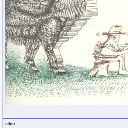
хойрез