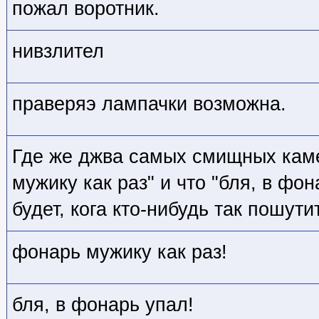
пожал воротник.
нивзлител
праверяэ лампачки возможна.
Где же джва самых смищных каме
мужику как раз" и что "бля, в фо
будет, кога кто-нибудь так пошути
фонарь мужику как раз!
бля, в фонарь упал!