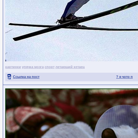
картинки
упячка мозга
спорт
летающий кетаец
Ссылка на пост
? я чото п