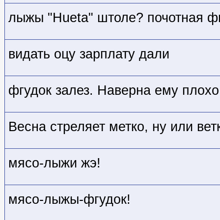
лыжы "Hueta" штоле? почотная ф
видать оцу зарплату дали
фгудок залез. Наверна ему плох
Весна стреляет метко, ну или вет
мясо-лыжи жэ!
мясо-лыжы-фгудок!