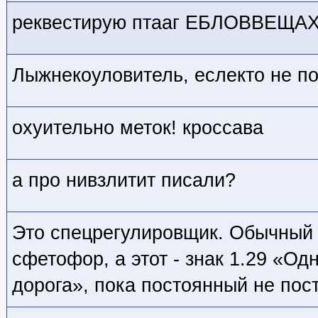
реквестирую птааг ЕБЛОВВЕЩАХ,
Лыжнекоуловитель, еслекто не по
охуительно меток! кроссава
а про нивзлитит писали?
Это спецрегулировщик. Обычный 
сфетофор, а этот - знак 1.29 «О
дорога», пока постоянный не пос