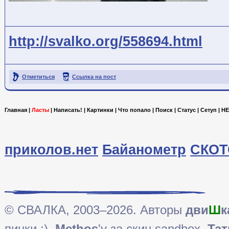
http://svalko.org/558694.html
Отметиться
Ссылка на пост
Главная
|
Ласты
|
Написать!
|
Картинки
|
Что попало
|
Поиск
|
Статус
|
Сетуп
|
HE
приколов.нет
Байанометр
СКОТ
© СВАЛКА, 2003–2026. Авторы
дви
Ш
к
пинки ;),
Methos
'у за скин sandbox,
Тат