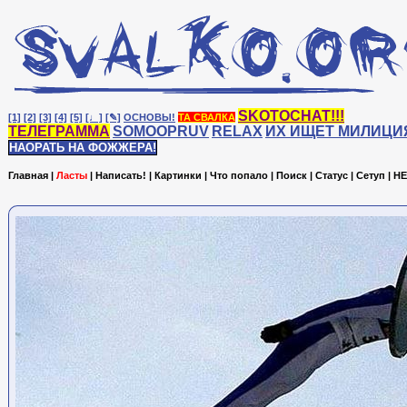
SKOTOCHAT!!!
[1]
[2]
[3]
[4]
[5]
[♩]
[✎]
ОСНОВЫ!
ТА СВАЛКА
ТЕЛЕГРАММА
SOMOOPRUV
RELAX
ИХ ИЩЕТ МИЛИЦИ
НАОРАТЬ НА ФОЖЖЕРА!
Главная
|
Ласты
|
Написать!
|
Картинки
|
Что попало
|
Поиск
|
Статус
|
Сетуп
|
HE