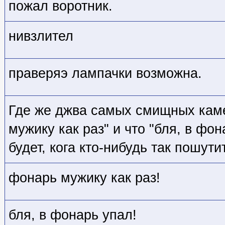
пожал воротник.
нивзлител
праверяэ лампачки возможна.
Где же джва самых смищных каме
мужику как раз" и что "бля, в фо
будет, кога кто-нибудь так пошути
фонарь мужику как раз!
бля, в фонарь упал!