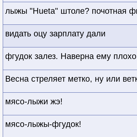
лыжы "Hueta" штоле? почотная ф
видать оцу зарплату дали
фгудок залез. Наверна ему плох
Весна стреляет метко, ну или вет
мясо-лыжи жэ!
мясо-лыжы-фгудок!