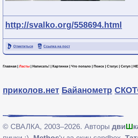
http://svalko.org/558694.html
Отметиться
Ссылка на пост
Главная
|
Ласты
|
Написать!
|
Картинки
|
Что попало
|
Поиск
|
Статус
|
Сетуп
|
HE
приколов.нет
Байанометр
СКОТ
© СВАЛКА, 2003–2026. Авторы
дви
Ш
к
пинки ;),
Methos
'у за скин sandbox,
Тат