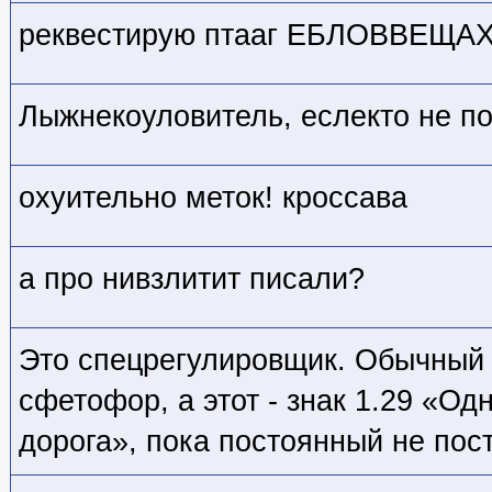
реквестирую птааг ЕБЛОВВЕЩАХ,
Лыжнекоуловитель, еслекто не по
охуительно меток! кроссава
а про нивзлитит писали?
Это спецрегулировщик. Обычный 
сфетофор, а этот - знак 1.29 «О
дорога», пока постоянный не пос