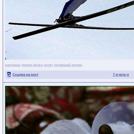
картинки
упячка мозга
спорт
летающий кетаец
Ссылка на пост
? я чото п