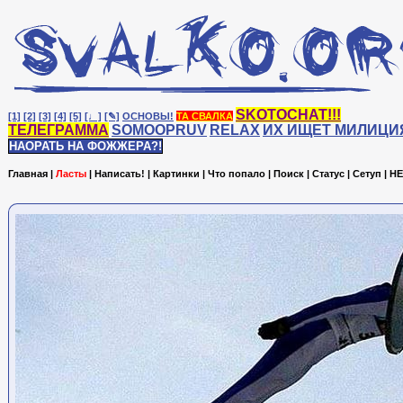
SKOTOCHAT!!!
[1]
[2]
[3]
[4]
[5]
[♩]
[✎]
ОСНОВЫ!
ТА СВАЛКА
ТЕЛЕГРАММА
SOMOOPRUV
RELAX
ИХ ИЩЕТ МИЛИЦИ
НАОРАТЬ НА ФОЖЖЕРА?!
Главная
|
Ласты
|
Написать!
|
Картинки
|
Что попало
|
Поиск
|
Статус
|
Сетуп
|
HE