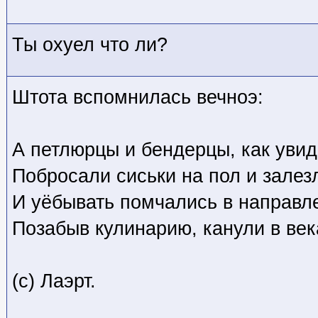
Ты охуел что ли?
Штота вспомнилась вечноэ:
А петлюрцы и бендерцы, как увид
Побросали сиськи на пол и зале
И уёбывать помчались в направле
Позабыв кулинарию, канули в век
(с) Лаэрт.