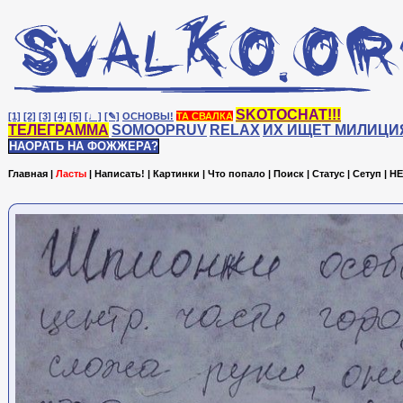
SKOTOCHAT!!!
[1]
[2]
[3]
[4]
[5]
[♩]
[✎]
ОСНОВЫ!
ТА СВАЛКА
ТЕЛЕГРАММА
SOMOOPRUV
RELAX
ИХ ИЩЕТ МИЛИЦИ
НАОРАТЬ НА ФОЖЖЕРА?
Главная
|
Ласты
|
Написать!
|
Картинки
|
Что попало
|
Поиск
|
Статус
|
Сетуп
|
HE