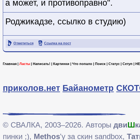
а может, и противоправно".
Роджикадзе, ссылко в студию)
Отметиться
Ссылка на пост
Главная
|
Ласты
|
Написать!
|
Картинки
|
Что попало
|
Поиск
|
Статус
|
Сетуп
|
HE
приколов.нет
Байанометр
СКОТ
© СВАЛКА, 2003–2026. Авторы
дви
Ш
к
пинки ;),
Methos
'у за скин sandbox,
Тат