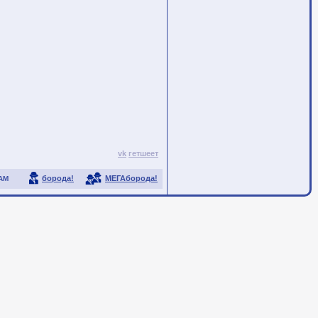
vk
гетшеет
борода!
МЕГАборода!
АМ