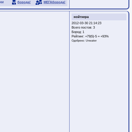
борода!
МЕГАборода!
АМ
нойтхера
2012-03-30 21:14:23
Всего постов: 3
Бород:
1
Рейтинг:
+79|5|-5 = +93%
Одобрено:
Unwaiter