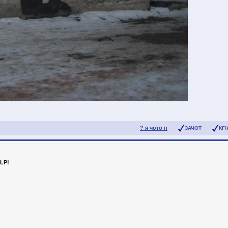
? я чото п
ЗАЧОТ
КГ/
LP!