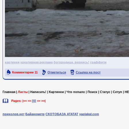
картинки
креативная реклама
богородица, вернись!
граффити
Комментарии
11
Отметиться
Ссылка на пост
Главная
|
Ласты
|
Написать!
|
Картинки
|
Что попало
|
Поиск
|
Статус
|
Сетуп
|
HE
Pages: |<< <<
[0]
>> >>|
приколов.нет
Байанометр
СКОТОБАЗА АТАТАТ
yaplakal.com