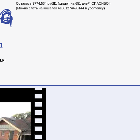
Осталось 9774,534 руб!!1 (хватит на 651 дней) СПАСИБО!!
(Можно слать на кошелек 41001274498144 в yoomoney)
Я
LP!