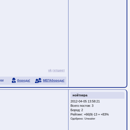
vk
гетшеет
борода!
МЕГАборода!
АМ
нойтхера
2012-04-05 13:58:21
Всего постов: 3
Бород:
2
Рейтинг:
+66|9|-13 = +83%
Одобрено:
Unwaiter