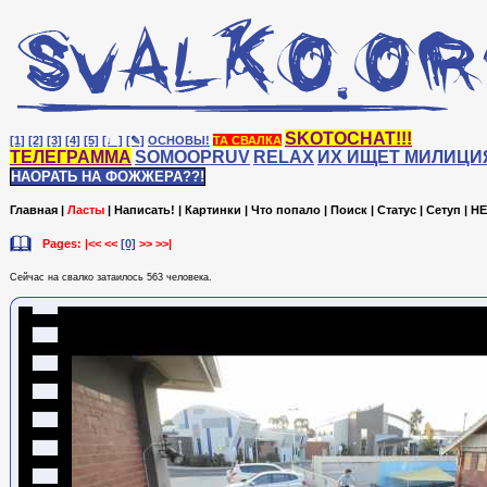
SKOTOCHAT!!!
[1]
[2]
[3]
[4]
[5]
[♩]
[✎]
ОСНОВЫ!
ТА СВАЛКА
ТЕЛЕГРАММА
SOMOOPRUV
RELAX
ИХ ИЩЕТ МИЛИЦИ
НАОРАТЬ НА ФОЖЖЕРА??!
Главная
|
Ласты
|
Написать!
|
Картинки
|
Что попало
|
Поиск
|
Статус
|
Сетуп
|
HE
Pages: |<< <<
[0]
>> >>|
Сейчас на cвалко затаилось 563 человека.