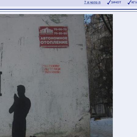
? я чото п
ЗАЧОТ
КГ/