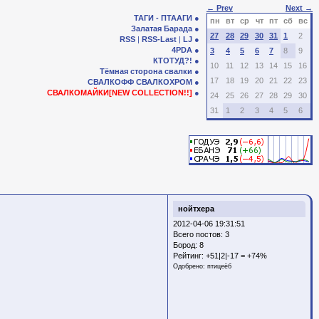
← Prev
Next →
ТАГИ - ПТААГИ
пн
вт
ср
чт
пт
сб
вс
Залатая Барада
27
28
29
30
31
1
2
RSS
|
RSS-Last
|
LJ
4PDA
3
4
5
6
7
8
9
КТОТУД?!
10
11
12
13
14
15
16
Тёмная сторона свалки
17
18
19
20
21
22
23
СВАЛКОФФ
СВАЛКОХРОМ
СВАЛКОМАЙКИ[NEW COLLECTION!!]
24
25
26
27
28
29
30
31
1
2
3
4
5
6
нойтхера
2012-04-06 19:31:51
Всего постов: 3
Бород:
8
Рейтинг:
+51|2|-17 = +74%
Одобрено:
птицеёб