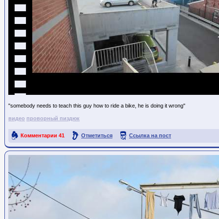
"somebody needs to teach this guy how to ride a bike, he is doing it wrong"
видео
проворный пиздюк
Комментарии
41
Отметиться
Ссылка на пост