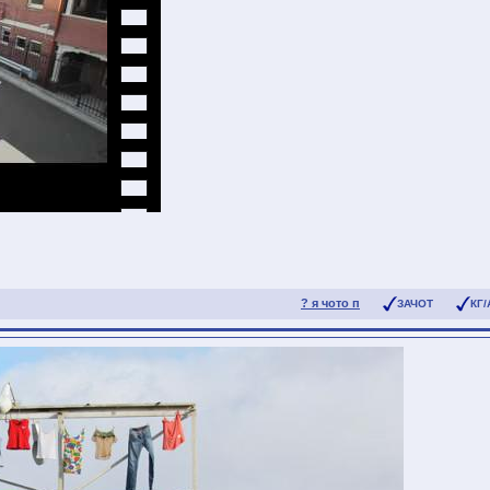
? я чото п
ЗАЧОТ
КГ/