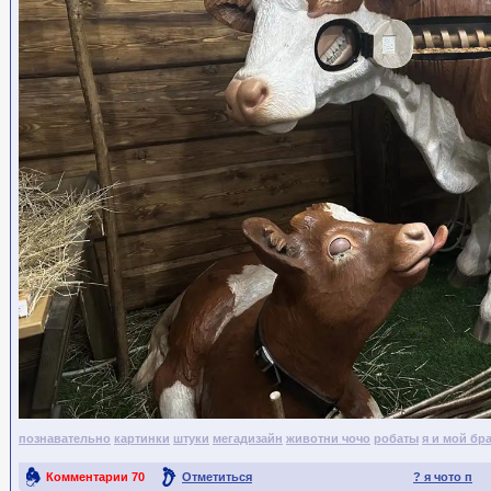
познавательно
картинки
штуки
мегадизайн
животни чочо
робаты
я и мой бр
Комментарии
70
Отметиться
? я чото п