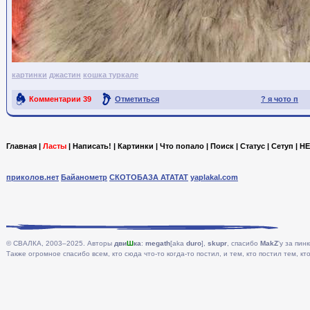
картинки
джастин
кошка туркале
Комментарии
39
Отметиться
? я чото п
Ссылка на пост
Главная
|
Ласты
|
Написать!
|
Картинки
|
Что попало
|
Поиск
|
Статус
|
Сетуп
|
HE
приколов.нет
Байанометр
СКОТОБАЗА АТАТАТ
yaplakal.com
© СВАЛКА, 2003–2025. Авторы
дви
Ш
ка
:
megath
[aka
duro
],
skupr
, спасибо
MakZ
'у за пинк
Также огромное спасибо всем, кто сюда что-то когда-то постил, и тем, кто постил тем, кто 