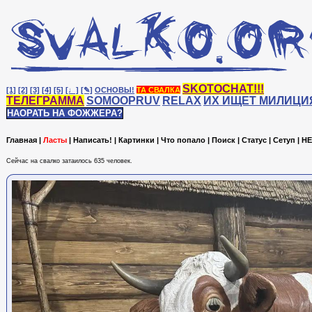
SKOTOCHAT!!!
[1]
[2]
[3]
[4]
[5]
[♩]
[✎]
ОСНОВЫ!
ТА СВАЛКА
ТЕЛЕГРАММА
SOMOOPRUV
RELAX
ИХ ИЩЕТ МИЛИЦИ
НАОРАТЬ НА ФОЖЖЕРА?
Главная
|
Ласты
|
Написать!
|
Картинки
|
Что попало
|
Поиск
|
Статус
|
Сетуп
|
HE
Сейчас на cвалко затаилось 635 человек.