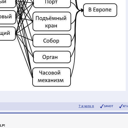
? я чото п
ЗАЧОТ
КГ/
LP!