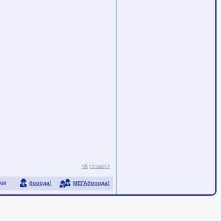
vk
гетшеет
борода!
МЕГАборода!
АМ