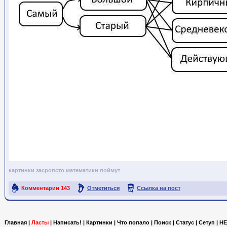
картинки
засропсто
математики поймут
Комментарии
143
Отметиться
Ссылка на пост
Главная
|
Ласты
|
Написать!
|
Картинки
|
Что попало
|
Поиск
|
Статус
|
Сетуп
|
HE