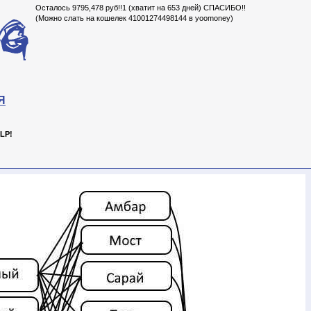
Осталось 9795,478 руб!!1 (хватит на 653 дней) СПАСИБО!!
(Можно слать на кошелек 41001274498144 в yoomoney)
Я
LP!