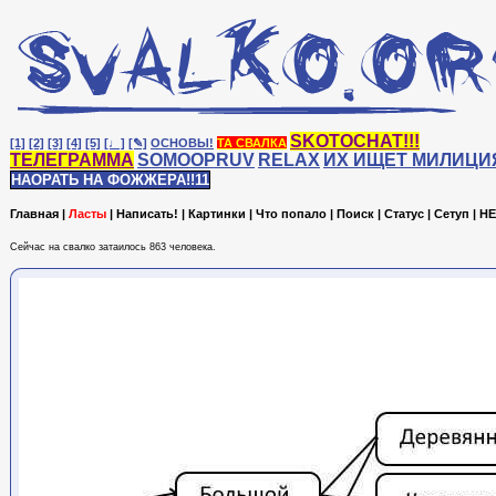
SKOTOCHAT!!!
[1]
[2]
[3]
[4]
[5]
[♩]
[✎]
ОСНОВЫ!
ТА СВАЛКА
ТЕЛЕГРАММА
SOMOOPRUV
RELAX
ИХ ИЩЕТ МИЛИЦИ
НАОРАТЬ НА ФОЖЖЕРА!!11
Главная
|
Ласты
|
Написать!
|
Картинки
|
Что попало
|
Поиск
|
Статус
|
Сетуп
|
HE
Сейчас на cвалко затаилось 863 человека.