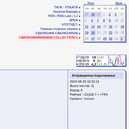
← Prev
Next →
ТАГИ - ПТААГИ
пн
вт
ср
чт
пт
сб
вс
Залатая Барада
29
30
31
1
2
3
4
RSS
|
RSS-Last
|
LJ
4PDA
5
6
7
8
9
10
11
КТОТУД?!
12
13
14
15
16
17
18
Тёмная сторона свалки
19
20
21
22
23
24
25
СВАЛКОФФ
СВАЛКОХРОМ
СВАЛКОМАЙКИ[NEW COLLECTION!!]
26
27
28
29
30
31
1
Аттракционы подсознанья
2024-08-20 16:32:13
Всего постов: 11
Бород:
4
Рейтинг:
+21|10|-7 = +74%
Одобрено:
Unwaiter