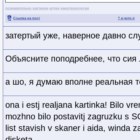
познавательно
картинки
штуки
нанотехнологии
Ссылка на пост
? я чото п
затертый уже, наверное давно сл
Объясните поподребнее, что сия 
а шо, я думаю вполне реальная т
ona i estj realjana kartinka! Bilo v
mozhno bilo postavitj zagruzku s SC
list stavish v skaner i aida, winda z
disketa