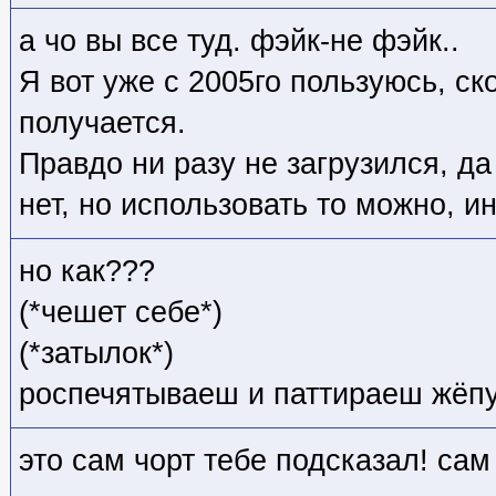
а чо вы все туд. фэйк-не фэйк..
Я вот уже с 2005го пользуюсь, ск
получается.
Правдо ни разу не загрузился, да
нет, но использовать то можно, 
но как???
(*чешет себе*)
(*затылок*)
роспечятываеш и паттираеш жёп
это сам чорт тебе подсказал! сам