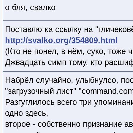
о бля, свалко
Поставлю-ка ссылку на "гличеков
http://svalko.org/354809.html
(Кто не понел, в нём, суко, тоже 
Джвадцать симп тому, кто расшифр
Набрёл случайно, улыбнулсо, пос
"загрузочный лист" "command.com
Разгуглилось всего три упоминан
одно здесь,
второе - собственно признание авт