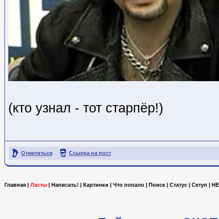
(кто узнал - тот старпёр!)
Отметиться
Ссылка на пост
Главная
|
Ласты
|
Написать!
|
Картинки
|
Что попало
|
Поиск
|
Статус
|
Сетуп
|
HE