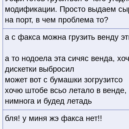
модификации. Просто выдаем сы
на порт, в чем проблема то?
а с факса можна грузить венду э
а то нодоела эта сичяс венда, хо
дискетки выбросил
может вот с бумашки зогрузитсо
хочю штобе всьо летало в венде, 
нимнога и будед летадь
бля! у миня жэ факса нет!!