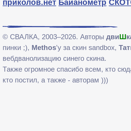
приколов.нет
Байанометр
СКОТ
© СВАЛКА, 2003–2026. Авторы
дви
Ш
к
пинки ;),
Methos
'у за скин sandbox,
Тат
вебдванолизацию синего скина.
Также огромное спасибо всем, кто сюда 
кто постил, а также - авторам )))