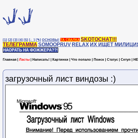
SKOTOCHAT!!!
[1]
[2]
[3]
[4]
[5]
[♩]
[✎]
ОСНОВЫ!
ТА СВАЛКА
ТЕЛЕГРАММА
SOMOOPRUV
RELAX
ИХ ИЩЕТ МИЛИЦИ
НАОРАТЬ НА ФОЖЖЕРА??!
Главная
|
Ласты
|
Написать!
|
Картинки
|
Что попало
|
Поиск
|
Статус
|
Сетуп
|
HE
загрузочный лист виндозы :)