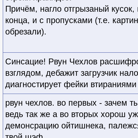
Причём, нагло отгрызаный кусок, 
конца, и с пропусками (т.е. карти
обрезали).
Синсацие! Рвун Чехлов расшифро
взглядом, дебажит загрузчик нал
диагностирует фейки втираниями
рвун чехлов. во первых - зачем 
ведь так же а во вторых хорош у
демонсрацию ойтишнека, палежся
твой шэф.