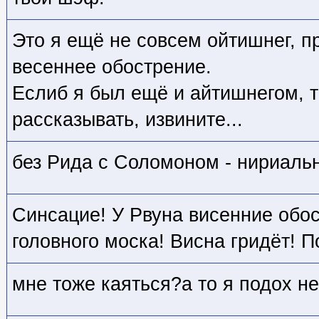
Это я ещё не совсем ойтишнег, п
весеннее обострение.
Еслиб я был ещё и айтишнегом, 
рассказывать, извините...
без Рида с Соломоном - нириаль
Синсацие! У Рвуна висенние обо
головного моска! Висна гридёт! П
мне тоже каяться?а то я подох не