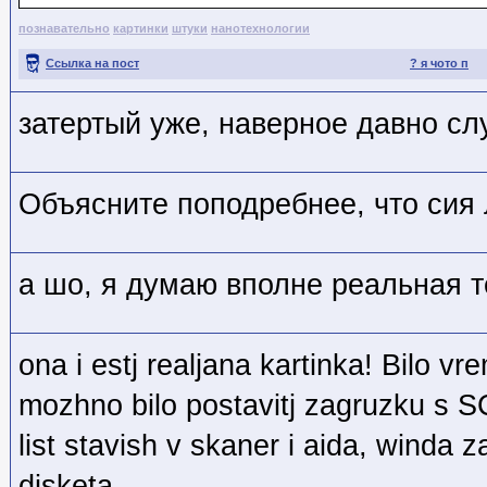
познавательно
картинки
штуки
нанотехнологии
Ссылка на пост
? я чото п
затертый уже, наверное давно сл
Объясните поподребнее, что сия 
а шо, я думаю вполне реальная т
ona i estj realjana kartinka! Bilo v
mozhno bilo postavitj zagruzku s SC
list stavish v skaner i aida, winda z
disketa