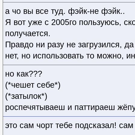
а чо вы все туд. фэйк-не фэйк..
Я вот уже с 2005го пользуюсь, ск
получается.
Правдо ни разу не загрузился, да
нет, но использовать то можно, 
но как???
(*чешет себе*)
(*затылок*)
роспечятываеш и паттираеш жёп
это сам чорт тебе подсказал! сам