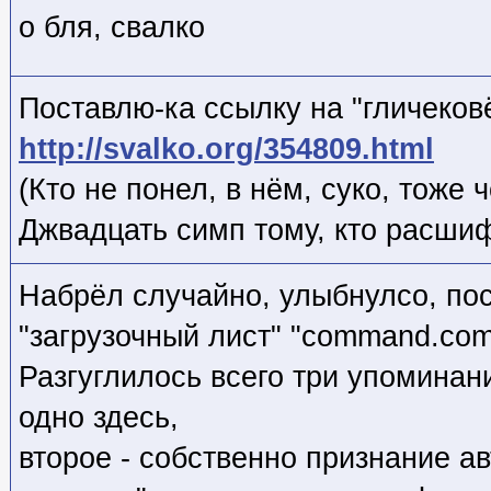
о бля, свалко
Поставлю-ка ссылку на "гличеков
http://svalko.org/354809.html
(Кто не понел, в нём, суко, тоже 
Джвадцать симп тому, кто расшифр
Набрёл случайно, улыбнулсо, пос
"загрузочный лист" "command.com
Разгуглилось всего три упоминан
одно здесь,
второе - собственно признание авт