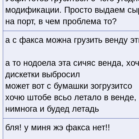
модификации. Просто выдаем сы
на порт, в чем проблема то?
а с факса можна грузить венду э
а то нодоела эта сичяс венда, хо
дискетки выбросил
может вот с бумашки зогрузитсо
хочю штобе всьо летало в венде, 
нимнога и будед летадь
бля! у миня жэ факса нет!!