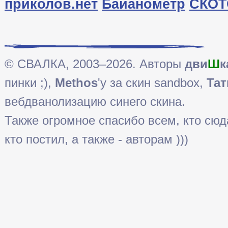
приколов.нет
Байанометр
СКОТ
© СВАЛКА, 2003–2026. Авторы
дви
Ш
к
пинки ;),
Methos
'у за скин sandbox,
Тат
вебдванолизацию синего скина.
Также огромное спасибо всем, кто сюда 
кто постил, а также - авторам )))