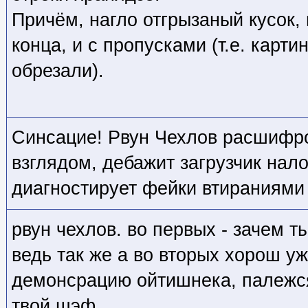
Причём, нагло отгрызаный кусок, 
конца, и с пропусками (т.е. карти
обрезали).
Синсацие! Рвун Чехлов расшифро
взглядом, дебажит загрузчик нал
диагностирует фейки втираниями
рвун чехлов. во первых - зачем 
ведь так же а во вторых хорош у
демонсрацию ойтишнека, палежся
твой шэф.