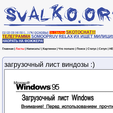
SKOTOCHAT!!!
[1]
[2]
[3]
[4]
[5]
[♩]
[✎]
ОСНОВЫ!
ТА СВАЛКА
ТЕЛЕГРАММА
SOMOOPRUV
RELAX
ИХ ИЩЕТ МИЛИЦИ
НАОРАТЬ НА ФОЖЖЕРА!
Главная
|
Ласты
|
Написать!
|
Картинки
|
Что попало
|
Поиск
|
Статус
|
Сетуп
|
HE
загрузочный лист виндозы :)