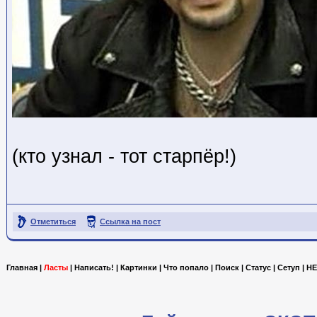
(кто узнал - тот старпёр!)
Отметиться
Ссылка на пост
Главная
|
Ласты
|
Написать!
|
Картинки
|
Что попало
|
Поиск
|
Статус
|
Сетуп
|
HE