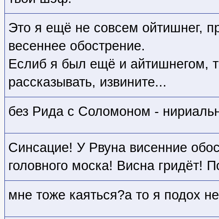
Это я ещё не совсем ойтишнег, п
весеннее обострение.
Еслиб я был ещё и айтишнегом, 
рассказывать, извините...
без Рида с Соломоном - нириаль
Синсацие! У Рвуна висенние обо
головного моска! Висна гридёт! П
мне тоже каяться?а то я подох не