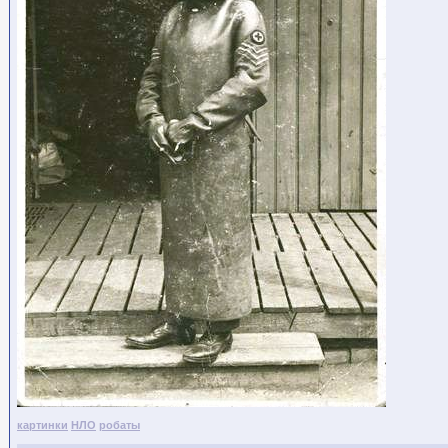
картинки
НЛО
робаты