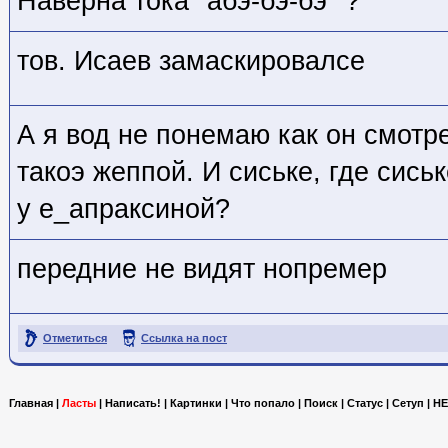
Наверна тока "абэ-бэ-бэ" ?
тов. Исаев замаскировалсе
А я вод не понемаю как он смотр
такоэ жеппой. И сиське, где сис
у е_апраксиной?
передние не видят нопремер
Отметиться
Ссылка на пост
Главная
|
Ласты
|
Написать!
|
Картинки
|
Что попало
|
Поиск
|
Статус
|
Сетуп
|
HE