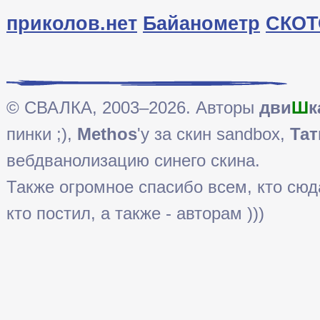
приколов.нет
Байанометр
СКОТ
© СВАЛКА, 2003–2026. Авторы
дви
Ш
к
пинки ;),
Methos
'у за скин sandbox,
Тат
вебдванолизацию синего скина.
Также огромное спасибо всем, кто сюда 
кто постил, а также - авторам )))