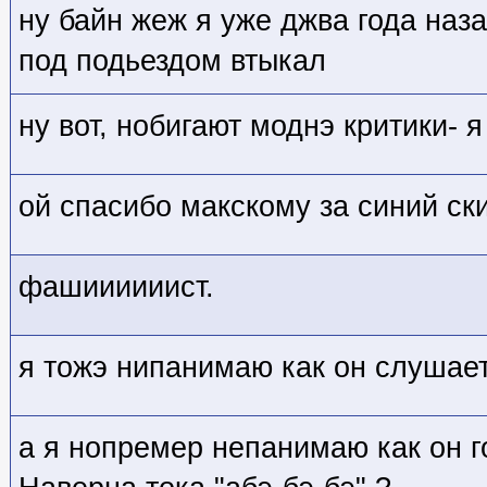
ну байн жеж я уже джва года наза
под подьездом втыкал
ну вот, нобигают моднэ критики- я
ой спасибо макскому за синий ск
фашиииииист.
я тожэ нипанимаю как он слушае
а я нопремер непанимаю как он г