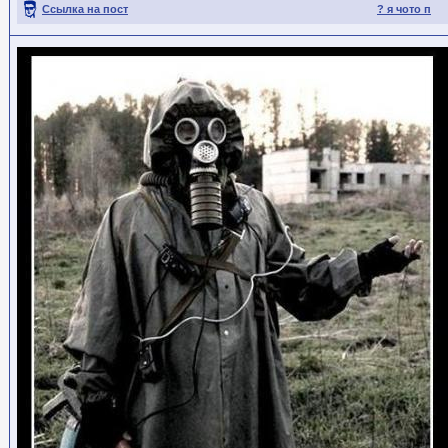
Ссылка на пост
? я чото п