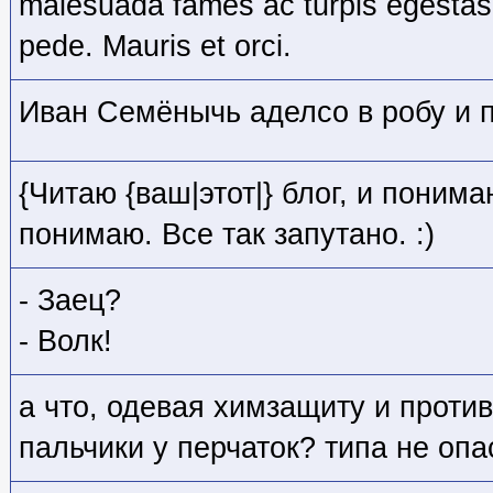
malesuada fames ac turpis egestas
pede. Mauris et orci.
Иван Семёнычь аделсо в робу и 
{Читаю {ваш|этот|} блог, и понима
понимаю. Все так запутано. :)
- Заец?
- Волк!
а что, одевая химзащиту и против
пальчики у перчаток? типа не опа