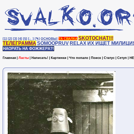
SKOTOCHAT!!!
[1]
[2]
[3]
[4]
[5]
[♩]
[✎]
ОСНОВЫ!
ТА СВАЛКА
ТЕЛЕГРАММА
SOMOOPRUV
RELAX
ИХ ИЩЕТ МИЛИЦИ
НАОРАТЬ НА ФОЖЖЕРА?!
Главная
|
Ласты
|
Написать!
|
Картинки
|
Что попало
|
Поиск
|
Статус
|
Сетуп
|
HE