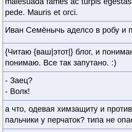
malesuada fames ac turpis egestas
pede. Mauris et orci.
Иван Семёнычь аделсо в робу и 
{Читаю {ваш|этот|} блог, и понима
понимаю. Все так запутано. :)
- Заец?
- Волк!
а что, одевая химзащиту и против
пальчики у перчаток? типа не опа