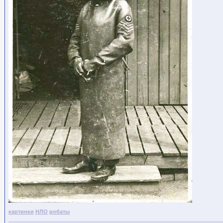
картинки
НЛО
робаты