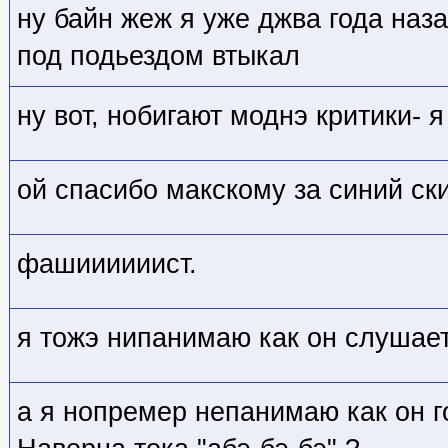
ну байн жеж я уже джва года наза
под подьездом втыкал
ну вот, нобигают моднэ критики- я
ой спасибо макскому за синий ск
фашиииииист.
я тожэ нипанимаю как он слушае
а я нопремер непанимаю как он г