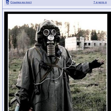
Ссылка на пост
? я чото п