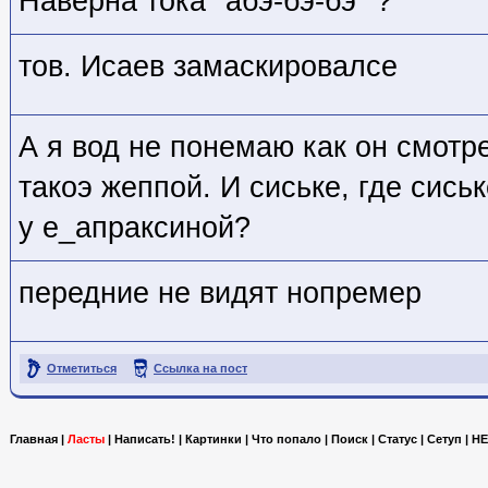
Наверна тока "абэ-бэ-бэ" ?
тов. Исаев замаскировалсе
А я вод не понемаю как он смотр
такоэ жеппой. И сиське, где сис
у е_апраксиной?
передние не видят нопремер
Отметиться
Ссылка на пост
Главная
|
Ласты
|
Написать!
|
Картинки
|
Что попало
|
Поиск
|
Статус
|
Сетуп
|
HE