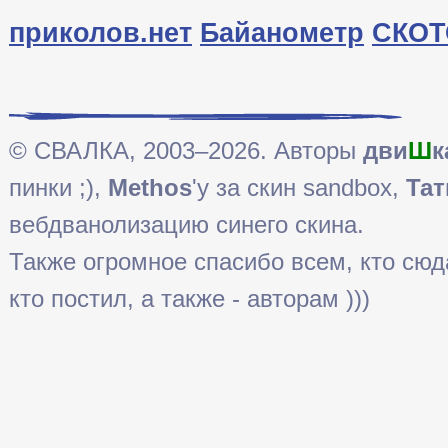
приколов.нет
Байанометр
СКОТ
© СВАЛКА, 2003–2026. Авторы
дви
Ш
к
пинки ;),
Methos
'у за скин sandbox,
Тат
вебдванолизацию синего скина.
Также огромное спасибо всем, кто сюда 
кто постил, а также - авторам )))