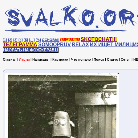
SKOTOCHAT!!!
[1]
[2]
[3]
[4]
[5]
[♩]
[✎]
ОСНОВЫ!
ТА СВАЛКА
ТЕЛЕГРАММА
SOMOOPRUV
RELAX
ИХ ИЩЕТ МИЛИЦИ
НАОРАТЬ НА ФОЖЖЕРА!!11
Главная
|
Ласты
|
Написать!
|
Картинки
|
Что попало
|
Поиск
|
Статус
|
Сетуп
|
HE