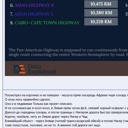
Посмотрел на кортинко и не поверил - неушта прям посередь Афреки чере сохару
О коза лось правилбно сделол.
Оно и в педивикии Толька как проект описано.
И по гуголмапсам я ехол-ехол, в Ливии прям чотка фсё, свежий чорный осфальт с р
Доехол до середины сохары, и после границы с Нигером дорога быстро превратила
Короче, ноебале, нету из Ливии дорог через Нигер и Чад.
Ближайший объест - через Алжир (чоткий транссахарский ойвэй) и потом Нигер (та
тоже попустыне, похожее, но не то. А именно той дороги нет ищо.