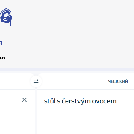
Я
LP!