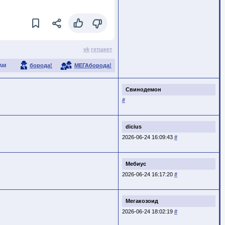
vk
гетшеет
борода!
МЕГАборода!
АМ
Свинодемон
#
dicius
2026-06-24 16:09:43
#
Мебиус
2026-06-24 16:17:20
#
Мегакозоид
2026-06-24 18:02:19
#