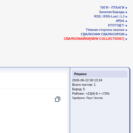
ТАГИ - ПТААГИ
Залатая Барада
RSS
|
RSS-Last
|
LJ
4PDA
КТОТУД?!
Тёмная сторона свалки
СВАЛКОФФ
СВАЛКОХРОМ
СВАЛКОМАЙКИ[NEW COLLECTION!!]
Решихо
2026-06-22 00:13:24
Всего постов: 1
Бород:
5
Рейтинг:
+23|4|-8 = +73%
Одобрено:
Рвун Чехлов