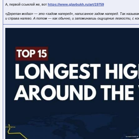
А, первой ссыклой же, вот
https://www.glavbukh.ru/art/19759
«Дерепан модаз» — это «задом наперед», написанное задом наперед. Так назыв
и справа налево. А потом — как обычно, и запоминаешь ощущение легкости, с 