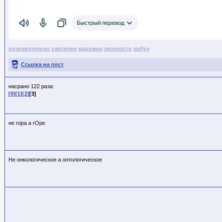
познавательно
картинки
маразмы
засропсто
арбуэ
Ссылка на пост
насрано 122 раза:
[0]
[1]
[2]
[3]
не гора а гОре
Не онкологическое а онтологическое