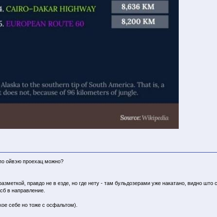
 по ойвэю проехац можно?
азметкой, правдо не в езде, но где нету - там бульдозерами уже накатано, видно што 
сб в направление.
кое себе но тоже с осфальтом).