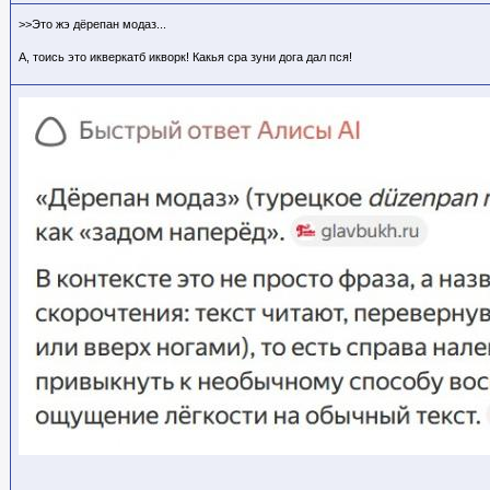
>>Это жэ дёрепан модаз...
А, тоись это икверкатб икворк! Какья сра зуни дога дал пся!