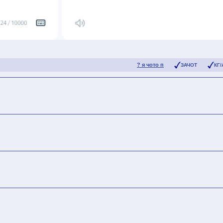
? я чото п
ЗАЧОТ
КГ/