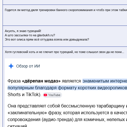
Годится ли метод джля тренировки банного скоропожимания и чтобэ при этом табки 
Ахуеть, я знаю турецкий!
А што зассылка-то на glavbukh.ru?
Это вот олиса прям всё оттудова взяла или довыдумала?
Хотя гугловский хоть и не глючит про турецкий, но тоже слышол звон да не пони...