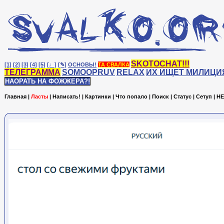
SKOTOCHAT!!!
[1]
[2]
[3]
[4]
[5]
[♩]
[✎]
ОСНОВЫ!
ТА СВАЛКА
ТЕЛЕГРАММА
SOMOOPRUV
RELAX
ИХ ИЩЕТ МИЛИЦИ
НАОРАТЬ НА ФОЖЖЕРА?!
Главная
|
Ласты
|
Написать!
|
Картинки
|
Что попало
|
Поиск
|
Статус
|
Сетуп
|
HE