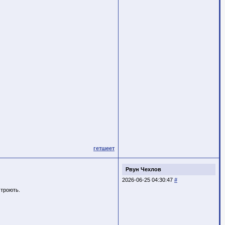
гетшеет
Рвун Чехлов
2026-06-25 04:30:47
#
строють.