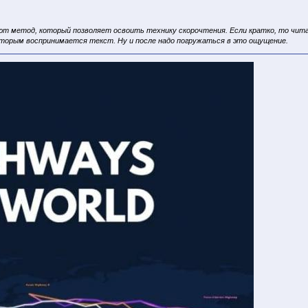
ают метод, который позволяет освоить технику скорочтения. Если кратко, то чита
которым воспринимается текст. Ну и после надо погружаться в это ощущение.