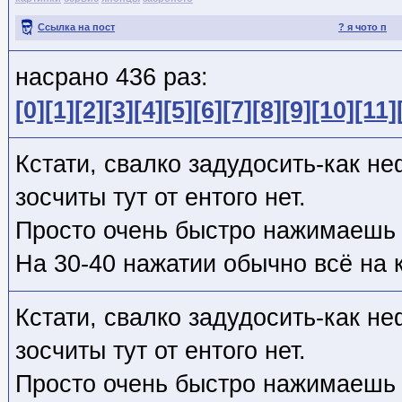
Ссылка на пост
? я чото п
насрано 436 раз:
[0]
[1]
[2]
[3]
[4]
[5]
[6]
[7]
[8]
[9]
[10]
[11]
Кстати, свалко задудосить-как не
зосчиты тут от ентого нет.
Просто очень быстро нажимаешь "
На 30-40 нажатии обычно всё на 
Кстати, свалко задудосить-как не
зосчиты тут от ентого нет.
Просто очень быстро нажимаешь "