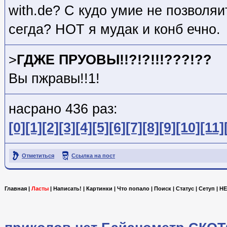
with.de? С кудо умие не позволяи
сегда? HOT я мудак и конб ечно.
>
ГДЖЕ ПРУОВЫ!!?!?!!!???!??
Вы пжравы!!1!
насрано 436 раз:
[0]
[1]
[2]
[3]
[4]
[5]
[6]
[7]
[8]
[9]
[10]
[11]
Отметиться
Ссылка на пост
Главная
|
Ласты
|
Написать!
|
Картинки
|
Что попало
|
Поиск
|
Статус
|
Сетуп
|
HE