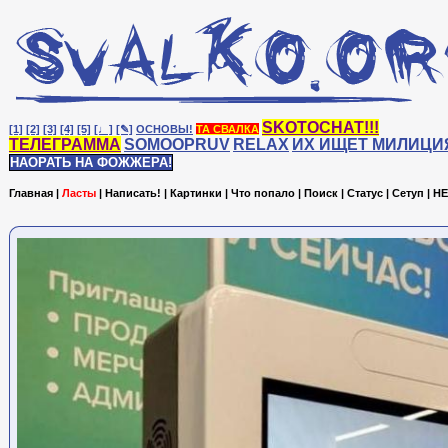
SKOTOCHAT!!!
[1]
[2]
[3]
[4]
[5]
[♩]
[✎]
ОСНОВЫ!
ТА СВАЛКА
ТЕЛЕГРАММА
SOMOOPRUV
RELAX
ИХ ИЩЕТ МИЛИЦИ
НАОРАТЬ НА ФОЖЖЕРА!
Главная
|
Ласты
|
Написать!
|
Картинки
|
Что попало
|
Поиск
|
Статус
|
Сетуп
|
HE