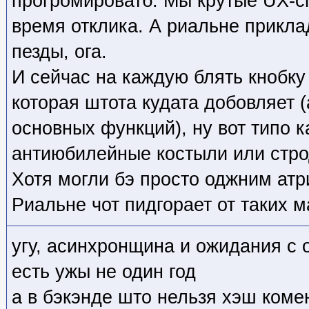
прогромироватб. Мы крутые UX-с
время отклика. А риальне прикла
пезды, ога.
И сейчас на каждую блять кнобку 
которая штота кудата добовляет (
основных функций), ну вот типо к
антиюбилейные костыли или стро
Хотя могли бэ просто оджним атри
Риальне чот пидгорает от таких 
угу, асинхронщина и ожидания с 
есть ужы не один год
а в бэкэнде што нельзя хэш коме