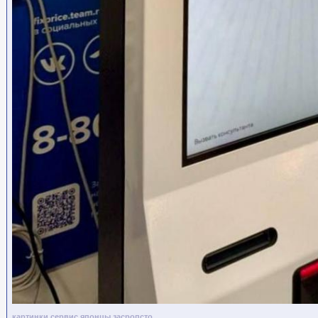
картинки
сервис
японцы
засропсто