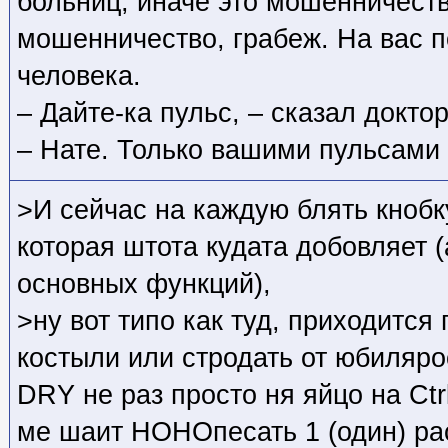
больниц, иначе это мошенничеств
мошенничество, грабеж. На вас п
человека.
– Дайте-ка пульс, – сказал докто
– Нате. Только вашими пульсами 
>И сейчас на каждую блять кнобку
которая штота кудата добовляет (
основных функций),
>ну вот типо как туд, приходитс
костыли или стродать от юбиляро
DRY не раз просто ня яйцо на Ctrl
ме шаит НОНОпесать 1 (один) рас