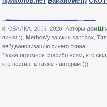
приколов.нет
Байанометр
СКОТ
© СВАЛКА, 2003–2026. Авторы
дви
Ш
к
пинки ;),
Methos
'у за скин sandbox,
Тат
вебдванолизацию синего скина.
Также огромное спасибо всем, кто сюда 
кто постил, а также - авторам )))