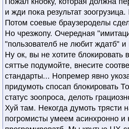
Пожал кнобку, которая должна пер
и жди пока результат зоогрузица.
Потом соевые браузероделы сдел
Но чрезжопу. Очередная "имитац
"пользователб не любит ждатб" и 
Ну ок, вы не хотите блокировать в
сяттье подумойте, внесите соотв
стандарты... Нопремер явно укоза
придумоть спосап блокировать То
статус зоопроса, делоть грациозн
Хуй там. Некогда думоть трясти 
погромисты умеем асинхронно и