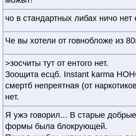
чо в стандартных либах ничо нет 
Че вы хотели от говнобложе из 8
>зосчиты тут от ентого нет.
Зоощита есцб. Instant karma НО
смертб непреятная (от наркотиков
нет.
Я ужэ говорил... В старые добры
формы была блокрующей.