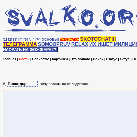
SKOTOCHAT!!!
[1]
[2]
[3]
[4]
[5]
[♩]
[✎]
ОСНОВЫ!
ТА СВАЛКА
ТЕЛЕГРАММА
SOMOOPRUV
RELAX
ИХ ИЩЕТ МИЛИЦИ
НАОРАТЬ НА ФОЖЖЕРА??!
Главная
|
Ласты
|
Написать!
|
Картинки
|
Что попало
|
Поиск
|
Статус
|
Сетуп
|
HE
Я,
, хочу послать нижеследующее: