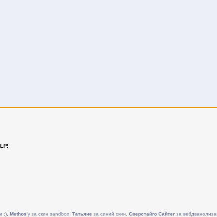
LP!
и ;),
Methos
'у за скин sandbox,
Татьяне
за синий скин,
Сверстайго Сайтег
за вебдванолиза