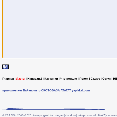
Главная
|
Ласты
|
Написать!
|
Картинки
|
Что попало
|
Поиск
|
Статус
|
Сетуп
|
HE
приколов.нет
Байанометр
СКОТОБАЗА АТАТАТ
yaplakal.com
© СВАЛКА, 2003–2026. Авторы
дви
Ш
ка
:
megath
[aka
duro
],
skupr
, спасибо
MakZ
'у за пинк