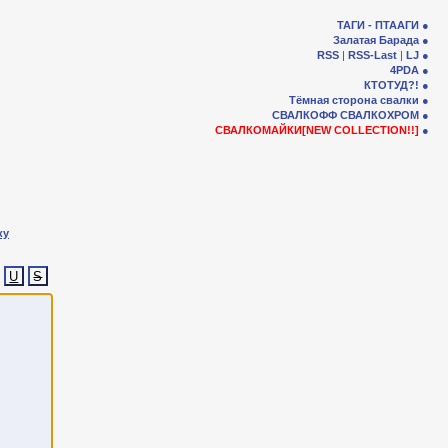
ТАГИ - ПТААГИ
Залатая Барада
RSS
|
RSS-Last
|
LJ
4PDA
КТОТУД?!
Тёмная сторона свалки
СВАЛКОФФ
СВАЛКОХРОМ
СВАЛКОМАЙКИ[NEW COLLECTION!!]
ку
U
S