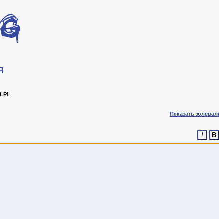
Я
LP!
Показать золевал
I
B