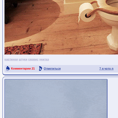
картинки
штуки
сервис
унитаэ
Комментарии
21
Отметиться
? я чото п
Ссылка на пост