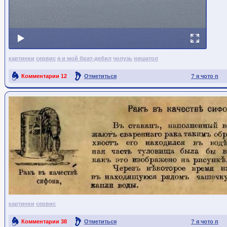
картинки
сервис
я и мой брат-дебил
чолузь
нишатол
Комментарии
12
Отметиться
? я чото п
Ссылка на пост
картинки
сервис
Комментарии
38
Отметиться
? я чото п