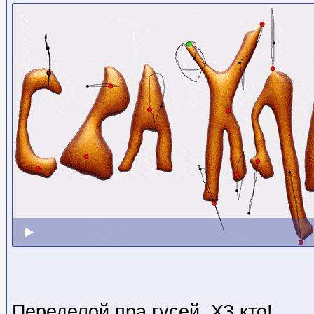
Переделой пра гусей, ХЗ кто
!