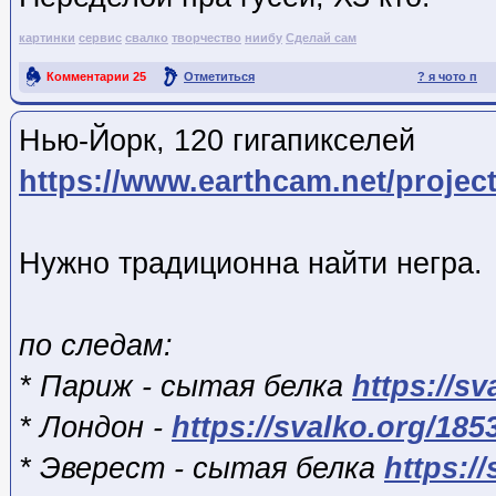
картинки
сервис
свалко
творчество
ниибу
Сделай сам
Комментарии
25
Отметиться
? я чото п
Ссылка на пост
Нью-Йорк, 120 гигапикселей
https://www.earthcam.net/projec
Нужно традиционна найти негра.
по следам:
* Париж - сытая белка
https://s
* Лондон -
https://svalko.org/185
* Эверест - сытая белка
https:/