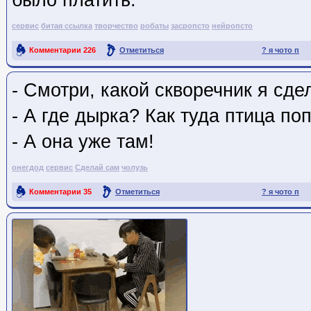
было платить.
сервис
битая ссылка
творчество
робаты
засропсто
нейропсто
Комментарии
226
Отметиться
? я чото п
Ссылка на пост
- Смотри, какой скворечник я сде
- А где дырка? Как туда птица по
- А она уже там!
онегдод
сервис
Сделай сам
чолузь
Комментарии
35
Отметиться
? я чото п
Ссылка на пост