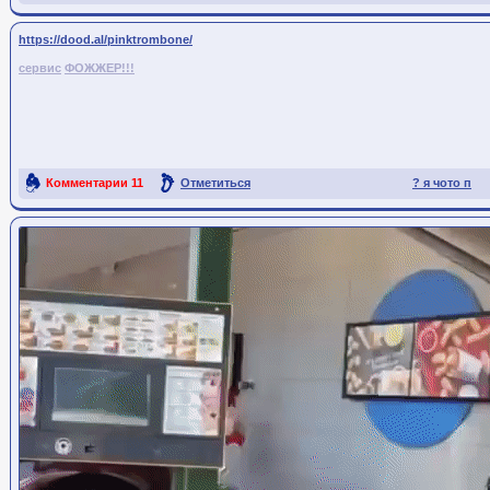
Ссылка на пост
https://dood.al/pinktrombone/
сервис
ФОЖЖЕР!!!
Комментарии
11
Отметиться
? я чото п
Ссылка на пост