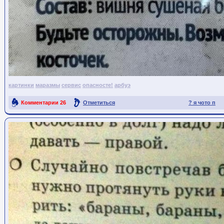
картинки
маразмы
сервис
опасносте!
арбуэ
Комментарии
26
Отметиться
? я чото п
Ссылка на пост