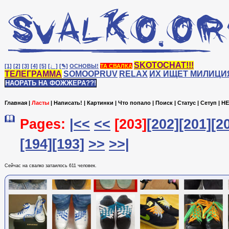
SKOTOCHAT!!!
[1]
[2]
[3]
[4]
[5]
[♩]
[✎]
ОСНОВЫ!
ТА СВАЛКА
ТЕЛЕГРАММА
SOMOOPRUV
RELAX
ИХ ИЩЕТ МИЛИЦИ
НАОРАТЬ НА ФОЖЖЕРА??!
Главная
|
Ласты
|
Написать!
|
Картинки
|
Что попало
|
Поиск
|
Статус
|
Сетуп
|
HE
Pages:
|<<
<<
[203]
[202]
[201]
[2
[194]
[193]
>>
>>|
Сейчас на cвалко затаилось 611 человек.