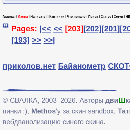
Ссылка на пост
Главная
|
Ласты
|
Написать!
|
Картинки
|
Что попало
|
Поиск
|
Статус
|
Сетуп
|
HE
Pages:
|<<
<<
[203]
[202]
[201]
[2
[193]
>>
>>|
приколов.нет
Байанометр
СКОТ
© СВАЛКА, 2003–2026. Авторы
дви
Ш
к
пинки ;),
Methos
'у за скин sandbox,
Тат
вебдванолизацию синего скина.