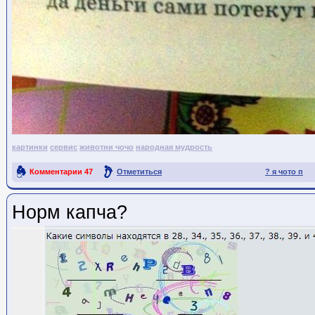
картинки
сервис
животни чочо
народная мудрость
Комментарии
47
Отметиться
? я чото п
Ссылка на пост
Норм капча?