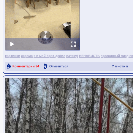
картинки
сервис
я и мой брат-дебил
ватаку!
НЕНАВИСТЬ
проворный пиздюк
Комментарии
94
Отметиться
? я чото п
Ссылка на пост