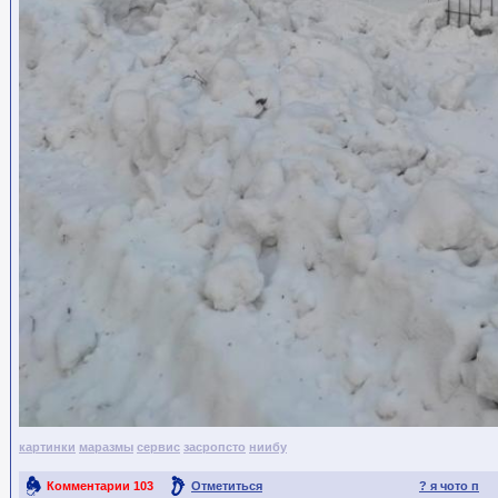
картинки
маразмы
сервис
засропсто
ниибу
Комментарии
103
Отметиться
? я чото п