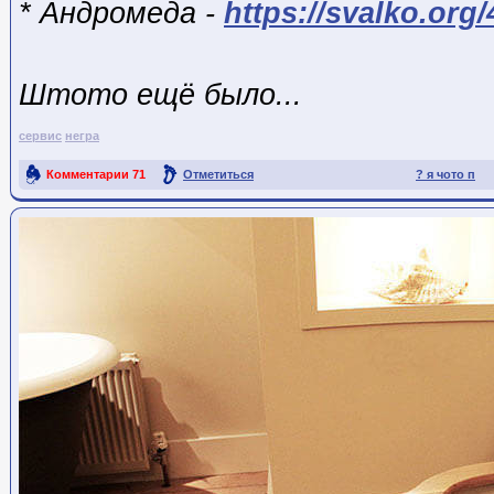
* Андромеда -
https://svalko.org
Штото ещё было...
сервис
негра
Комментарии
71
Отметиться
? я чото п
Ссылка на пост