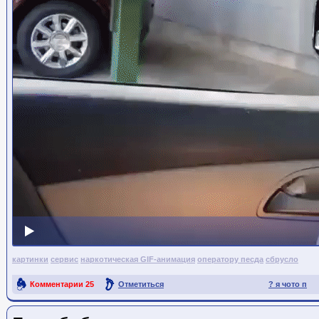
картинки
сервис
наркотическая GIF-анимация
оператору песда
сбрусло
Комментарии
25
Отметиться
? я чото п
Ссылка на пост