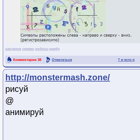
картинки
сервис
робаты
ниибу
Комментарии
38
Отметиться
? я чото п
Ссылка на пост
http://monstermash.zone/
рисуй
@
анимируй