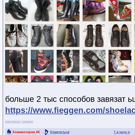
больше 2 тыс способов завязат ь
https://www.fieggen.com/shoela
картинки
сервис
Комментарии
65
Отметиться
? я чото п