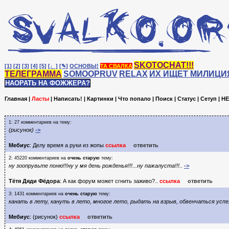
SKOTOCHAT!!!
[1]
[2]
[3]
[4]
[5]
[♩]
[✎]
ОСНОВЫ!
ТА СВАЛКА
ТЕЛЕГРАММА
SOMOOPRUV
RELAX
ИХ ИЩЕТ МИЛИЦИ
НАОРАТЬ НА ФОЖЖЕРА?
Главная
|
Ласты
|
Написать!
|
Картинки
|
Что попало
|
Поиск
|
Статус
|
Сетуп
|
HE
1: 27 комментариев на тему:
(рисунок)
->
Мебиус
: Делу время а руки из жопы
ссылка
ответить
2: 45220 комментариев на
очень старую
тему:
ну зоопрувьте поню!!!ну у мя день рожденья!!!...ну пажалуста!!!..
->
Тётя Дяди Фёдора
: А как форум может сгнить заживо?..
ссылка
ответить
3: 1431 комментариев на
очень старую
тему:
канать в лету, кануть в лето, многое лето, рыдать на взрыв, обвенчаться успе
Мебиус
: (рисунок)
ссылка
ответить