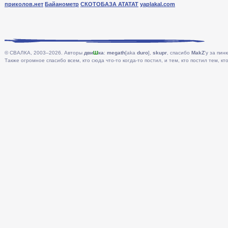
приколов.нет
Байанометр
СКОТОБАЗА АТАТАТ
yaplakal.com
© СВАЛКА, 2003–2026. Авторы
дви
Ш
ка
:
megath
[aka
duro
],
skupr
, спасибо
MakZ
'у за пинк
Также огромное спасибо всем, кто сюда что-то когда-то постил, и тем, кто постил тем, кто 