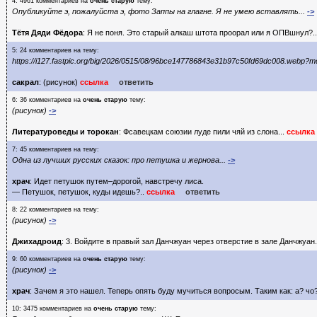
4: 4961 комментариев на
очень старую
тему:
Опубликуйте э, пожалуйста э, фото Заппы на глагне. Я не умею вставлять...
->
Тётя Дяди Фёдора
: Я не поня. Это старый алкаш штота проорал или я ОПВшнул?.
5: 24 комментариев на тему:
https://i127.fastpic.org/big/2026/0515/08/96bce147786843e31b97c50fd69dc008.webp
сакрал
: (рисунок)
ссылка
ответить
6: 36 комментариев на
очень старую
тему:
(рисунок)
->
Литературоведы и торокан
: Фсавецкам союзии луде пили чяй из слона...
ссылка
7: 45 комментариев на тему:
Одна из лучших русских сказок: про петушка и жернова...
->
храч
: Идет петушок путем–дорогой, навстречу лиса.
— Петушок, петушок, куды идешь?..
ссылка
ответить
8: 22 комментариев на тему:
(рисунок)
->
Джихадроид
: 3. Войдите в правый зал Данчжуан через отверстие в зале Данчжуан
9: 60 комментариев на
очень старую
тему:
(рисунок)
->
храч
: Зачем я это нашел. Теперь опять буду мучиться вопросым. Таким как: а? ч
10: 3475 комментариев на
очень старую
тему: