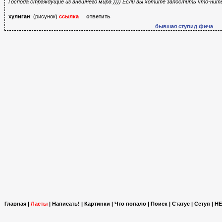
Господа страждущие из внешнего мира )))) Если вы хотите запостить что-нить
хулиган
: (рисунок)
ссылка
ответить
бывшая ступид фича
Главная
|
Ласты
|
Написать!
|
Картинки
|
Что попало
|
Поиск
|
Статус
|
Сетуп
|
HE