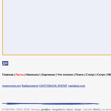
Главная
|
Ласты
|
Написать!
|
Картинки
|
Что попало
|
Поиск
|
Статус
|
Сетуп
|
HE
приколов.нет
Байанометр
СКОТОБАЗА АТАТАТ
yaplakal.com
© СВАЛКА, 2003–2026. Авторы
дви
Ш
ка
:
megath
[aka
duro
],
skupr
, спасибо
MakZ
'у за пинк