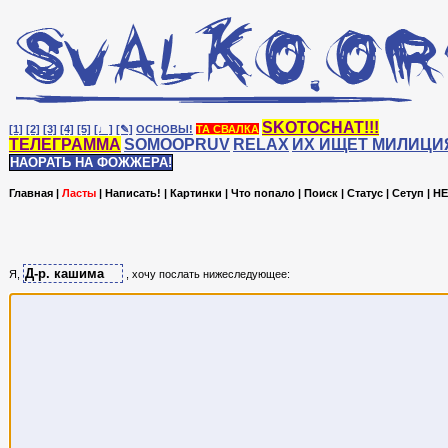
SKOTOCHAT!!!
[1]
[2]
[3]
[4]
[5]
[♩]
[✎]
ОСНОВЫ!
ТА СВАЛКА
ТЕЛЕГРАММА
SOMOOPRUV
RELAX
ИХ ИЩЕТ МИЛИЦИ
НАОРАТЬ НА ФОЖЖЕРА!
Главная
|
Ласты
|
Написать!
|
Картинки
|
Что попало
|
Поиск
|
Статус
|
Сетуп
|
HE
Я,
, хочу послать нижеследующее: