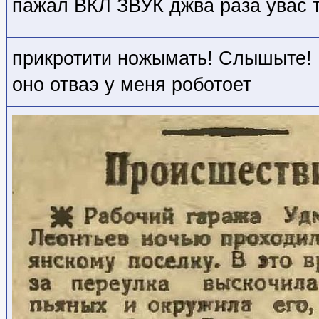
пажал ВКЛ ЗВУК джва раза увас т
прикротити ножымать! Слышыте!
оно отваэ у меня роботоет