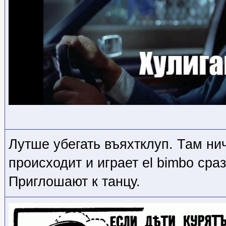
Лутше убегать въяхтклуп. Там ни
происходит и играет el bimbo сра
Приглошают к танцу.