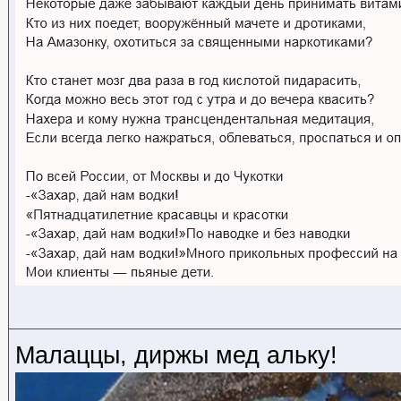
Малаццы, диржы мед альку!