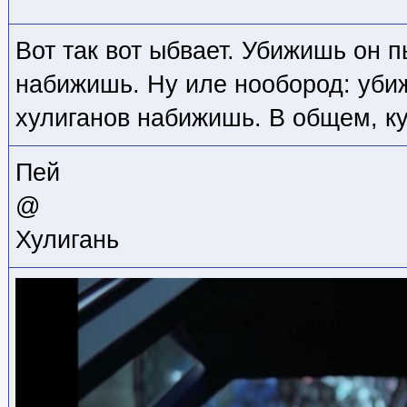
Вот так вот ыбвает. Убижишь он п
набижишь. Ну иле нообород: убиж
хулиганов набижишь. В общем, ку
Пей
@
Хулигань