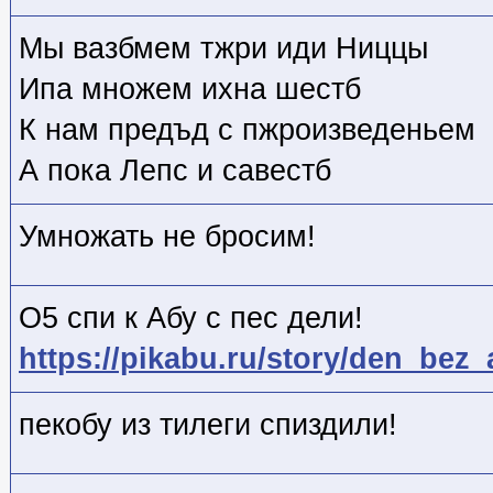
Мы вазбмем тжри иди Ниццы
Ипа множем ихна шестб
К нам предъд с пжроизведеньем
А пока Лепс и савестб
Умножать не бросим!
О5 спи к Абу с пес дели!
https://pikabu.ru/story/den_bez
пекобу из тилеги спиздили!