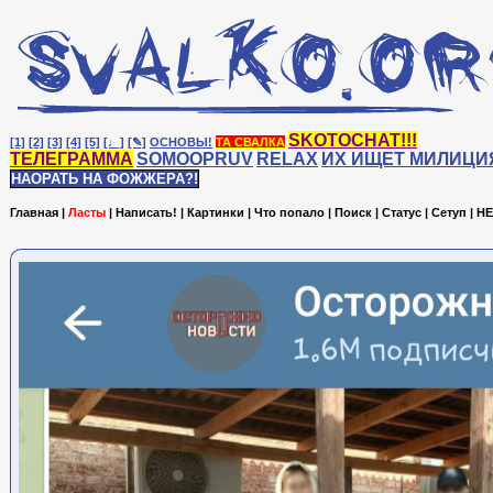
SKOTOCHAT!!!
[1]
[2]
[3]
[4]
[5]
[♩]
[✎]
ОСНОВЫ!
ТА СВАЛКА
ТЕЛЕГРАММА
SOMOOPRUV
RELAX
ИХ ИЩЕТ МИЛИЦИ
НАОРАТЬ НА ФОЖЖЕРА?!
Главная
|
Ласты
|
Написать!
|
Картинки
|
Что попало
|
Поиск
|
Статус
|
Сетуп
|
HE