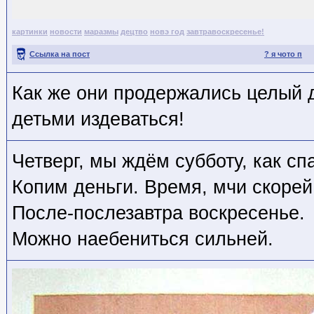
картинки
новости
маразмы
децтво
новэ год
завтравоскресенье!
Ссылка на пост
? я чото п
Как же они продержались целый д
детьми издеваться!
Четверг, мы ждëм субботу, как сп
Копим деньги. Время, мчи скорей
После-послезавтра воскресенье.
Можно наебениться сильней.