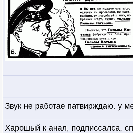
Звук не работае патвирждаю. у 
Харошый к анал, подписсалса, с