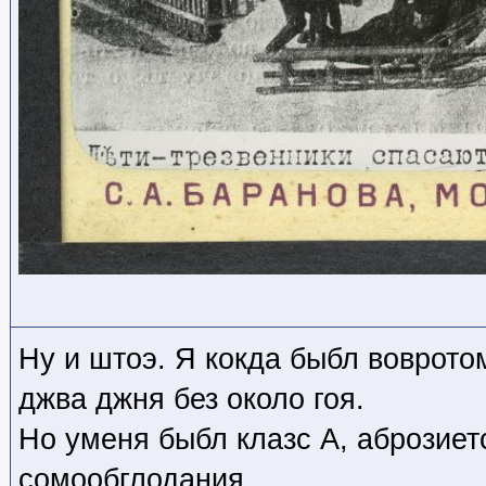
Ну и штоэ. Я кокда быбл воврото
джва джня без около гоя.
Но уменя быбл клазс А, аброзиет
сомообглодания.