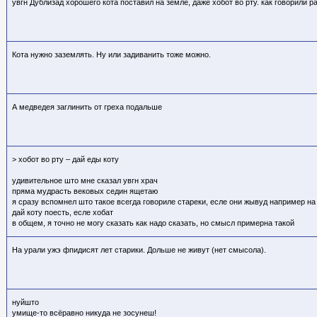
увгн Дублизад хорошего кота поставил на землё, даже хобот во рту. как говорили р
Кота нужно заземлять. Ну или задиванить тоже можно.
А медведея заглинить от греха подальше
> хобот во рту – дай еды коту
удивительное што мне сказал увгн храч
пряма мудрасть вековых седин ящетаю
я сразу вспомнел што такое всегда говориле стареки, есле они жывуд например на
дай коту поесть, есле хобат
в общем, я точно не могу сказать как надо сказать, но смысл примерна такой
На урали ужэ фпидисят лет старики. Дольше не живут (нет смысола).
нуйшто
умище-то всёравно никуда не зосунеш!