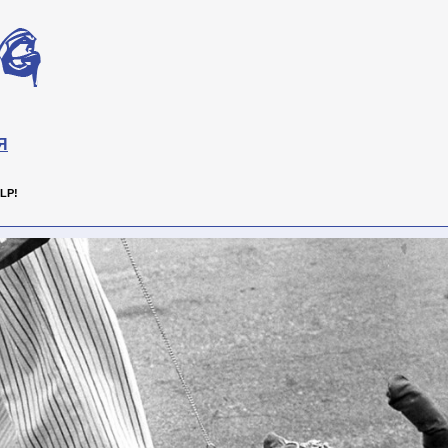
Я
LP!