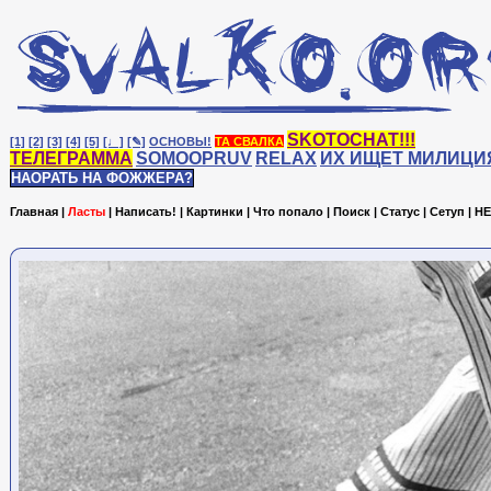
SKOTOCHAT!!!
[1]
[2]
[3]
[4]
[5]
[♩]
[✎]
ОСНОВЫ!
ТА СВАЛКА
ТЕЛЕГРАММА
SOMOOPRUV
RELAX
ИХ ИЩЕТ МИЛИЦИ
НАОРАТЬ НА ФОЖЖЕРА?
Главная
|
Ласты
|
Написать!
|
Картинки
|
Что попало
|
Поиск
|
Статус
|
Сетуп
|
HE