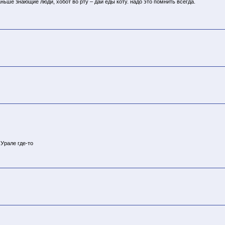
аньше знающие люди, хобот во рту – дай еды коту. надо это помнить всегда.
 Урале где-то