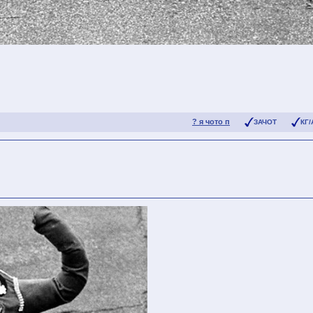
? я чото п
ЗАЧОТ
КГ/