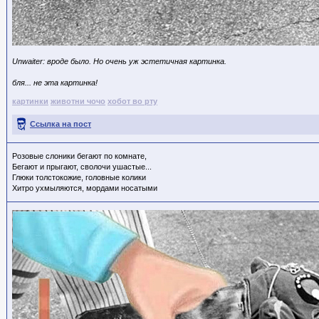
Unwaiter: вроде было. Но очень уж эстетичная картинка.
бля... не эта картинка!
картинки
животни чочо
хобот во рту
Ссылка на пост
Розовые слоники бегают по комнате,
Бегают и прыгают, сволочи ушастые...
Глюки толстокожие, головные колики
Хитро ухмыляются, мордами носатыми