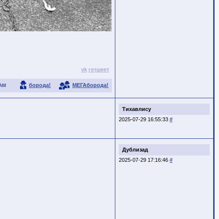
vk
гетшеет
борода!
МЕГАборода!
АМ
Тихавлису
2025-07-29 16:55:33
#
Дублизад
2025-07-29 17:16:46
#