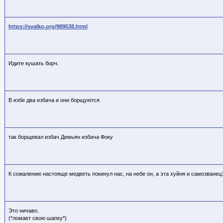
https://svalko.org/989538.html
Идите кушать борч.
В избе два избача и они борщуются
так борщевал избач Демьян избача Фоку
К сожалению настояще медветь покинул нас, на небе он, а эта хуйня и самозванец
Это ничаво.
(*ломает свою шапку*)