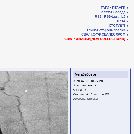
ТАГИ - ПТААГИ
Залатая Барада
RSS
|
RSS-Last
|
LJ
4PDA
КТОТУД?!
Тёмная сторона свалки
СВАЛКОФФ
СВАЛКОХРОМ
СВАЛКОМАЙКИ[NEW COLLECTION!!]
Мегабабовоз
2025-07-29 16:27:59
Всего постов: 2
Бород:
0
Рейтинг:
+17|5|-3 = +84%
Одобрено:
Unwaiter