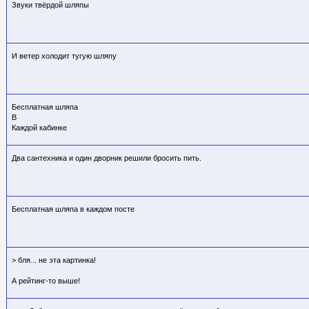
Звуки твёрдой шляпы
И ветер холодит тугую шляпу
Бесплатная шляпа
В
Каждой кабинке
Два сантехника и один дворник решили бросить пить.
Бесплатная шляпа в каждом посте
> бля... не эта картинка!
А рейтинг-то выше!