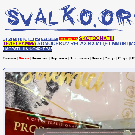
SKOTOCHAT!!!
[1]
[2]
[3]
[4]
[5]
[♩]
[✎]
ОСНОВЫ!
ТА СВАЛКА
ТЕЛЕГРАММА
SOMOOPRUV
RELAX
ИХ ИЩЕТ МИЛИЦИ
НАОРАТЬ НА ФОЖЖЕРА!
Главная
|
Ласты
|
Написать!
|
Картинки
|
Что попало
|
Поиск
|
Статус
|
Сетуп
|
HE