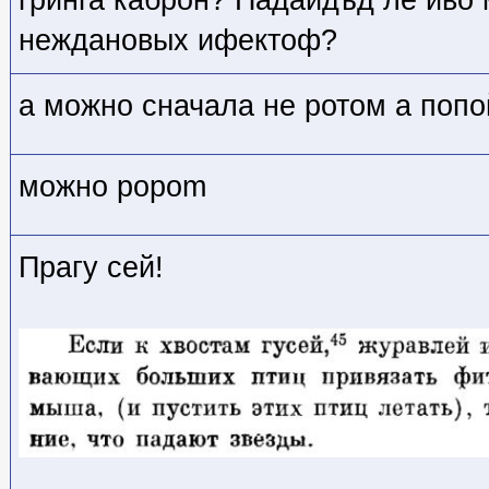
гринга каброн? Падайдъд ле иво 
неждановых ифектоф?
а можно сначала не ротом а попо
можно popom
Прагу сей!