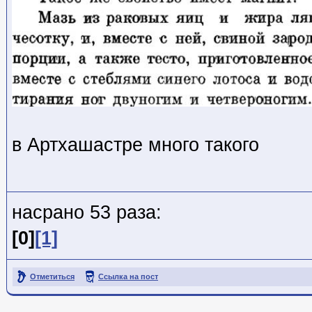
в Артхашастре много такого
насрано 53 раза:
[0]
[1]
Отметиться
Ссылка на пост