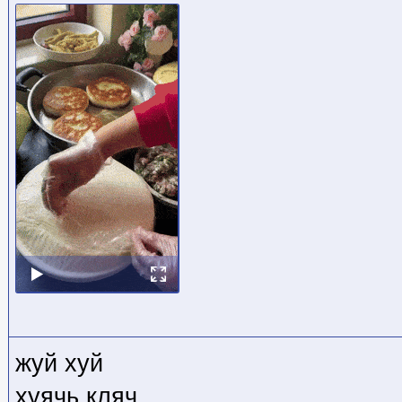
жуй хуй
хуячь кляч