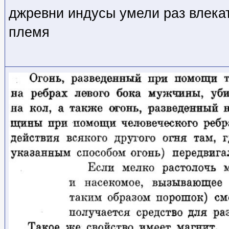
джревни индусы умели раз влекат
племя