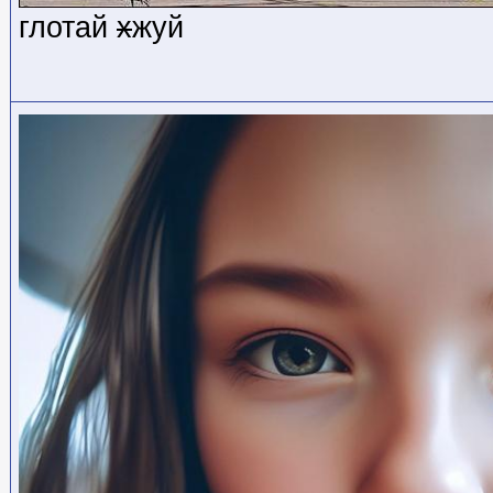
глотай
х
жуй