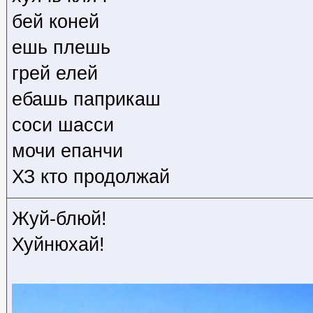
бей коней
ешь плешь
грей елей
ебашь паприкаш
соси шасси
мочи епанчи
ХЗ кто
продолжай
Жуй-блюй!
Хуйнюхай!