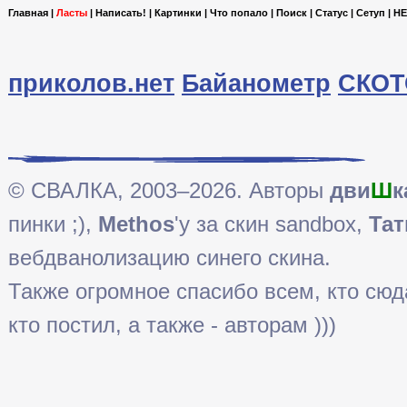
Главная
|
Ласты
|
Написать!
|
Картинки
|
Что попало
|
Поиск
|
Статус
|
Сетуп
|
HE
приколов.нет
Байанометр
СКОТ
© СВАЛКА, 2003–2026. Авторы
дви
Ш
к
пинки ;),
Methos
'у за скин sandbox,
Тат
вебдванолизацию синего скина.
Также огромное спасибо всем, кто сюда 
кто постил, а также - авторам )))