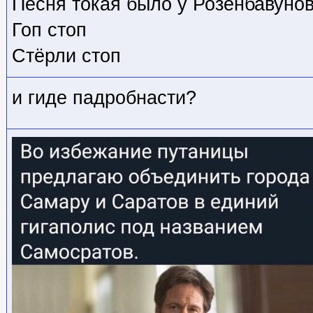
Песня токая было у Розенбавунов
Гоп стоп
Стёрли стоп
и гиде падробнасти?