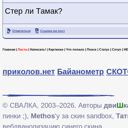
Стер ли Тамак?
Отметиться
Ссылка на пост
Главная
|
Ласты
|
Написать!
|
Картинки
|
Что попало
|
Поиск
|
Статус
|
Сетуп
|
HE
приколов.нет
Байанометр
СКОТ
© СВАЛКА, 2003–2026. Авторы
дви
Ш
к
пинки ;),
Methos
'у за скин sandbox,
Тат
вебдванолизацию синего скина.