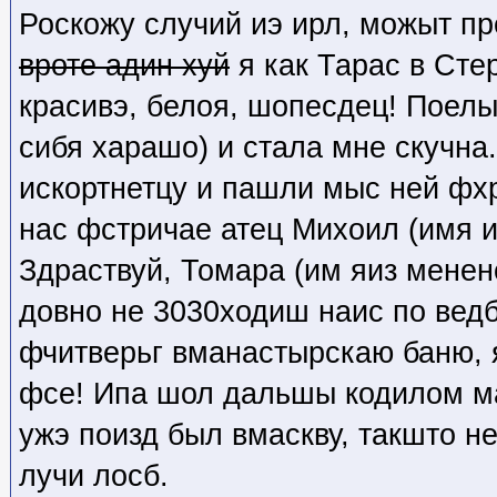
Роскожу случий иэ ирл, можыт п
вроте адин хуй
я как Тарас в Сте
красивэ, белоя, шопесдец! Поелы
сибя харашо) и стала мне скучна.
искортнетцу и пашли мыс ней фхр
нас фстричае атец Михоил (имя и
Здраствуй, Томара (им яиз менено
довно не 3030ходиш наис по ведб
фчитверьг вманастырскаю баню, я
фсе! Ипа шол дальшы кодилом ма
ужэ поизд был вмаскву, такшто н
лучи лосб.