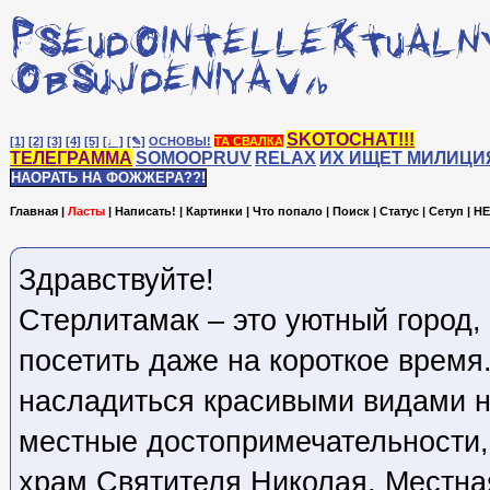
SKOTOCHAT!!!
[1]
[2]
[3]
[4]
[5]
[♩]
[✎]
ОСНОВЫ!
ТА СВАЛКА
ТЕЛЕГРАММА
SOMOOPRUV
RELAX
ИХ ИЩЕТ МИЛИЦИ
НАОРАТЬ НА ФОЖЖЕРА??!
Главная
|
Ласты
|
Написать!
|
Картинки
|
Что попало
|
Поиск
|
Статус
|
Сетуп
|
HE
Здравствуйте!
Стерлитамак – это уютный город,
посетить даже на короткое время
насладиться красивыми видами н
местные достопримечательности, 
храм Святителя Николая. Местна