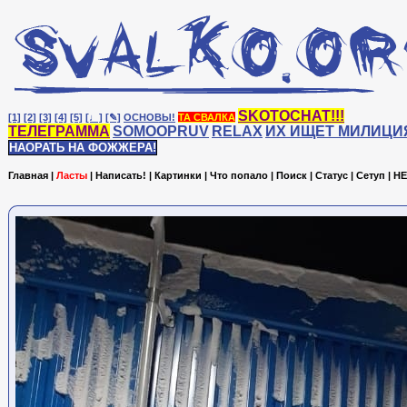
SKOTOCHAT!!!
[1]
[2]
[3]
[4]
[5]
[♩]
[✎]
ОСНОВЫ!
ТА СВАЛКА
ТЕЛЕГРАММА
SOMOOPRUV
RELAX
ИХ ИЩЕТ МИЛИЦИ
НАОРАТЬ НА ФОЖЖЕРА!
Главная
|
Ласты
|
Написать!
|
Картинки
|
Что попало
|
Поиск
|
Статус
|
Сетуп
|
HE