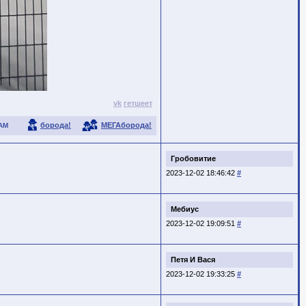
vk
гетшеет
борода!
МЕГАборода!
АМ
Гробовитие
2023-12-02 18:46:42
#
Мебиус
2023-12-02 19:09:51
#
Петя И Вася
2023-12-02 19:33:25
#