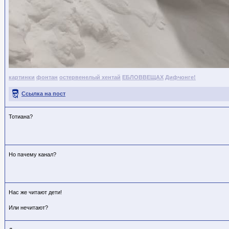
картинки
фонтан
остервенелый хентай
ЕБЛОВВЕЩАХ
Дифчонге!
Ссылка на пост
Тотиана?
Но пачему канал?
Нас же читают дети!
Или нечитают?