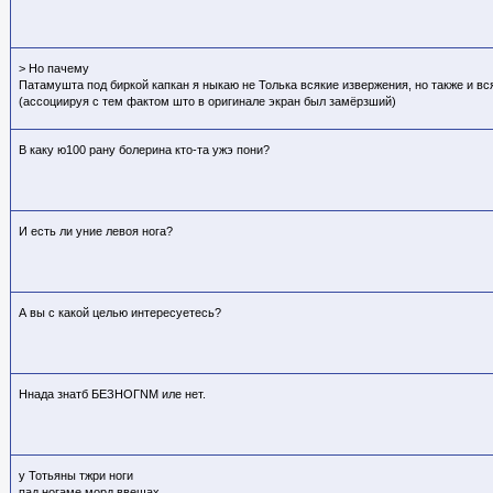
> Но пачему
Патамушта под биркой капкан я ныкаю не Толька всякие извержения, но также и 
(ассоциируя с тем фактом што в оригинале экран был замёрзший)
В каку ю100 рану болерина кто-та ужэ пони?
И есть ли уние левоя нога?
А вы с какой целью интересуетесь?
Ннада знатб БЕЗНОГNМ иле нет.
у Тотьяны тжри ноги
пад ногаме морд ввещах