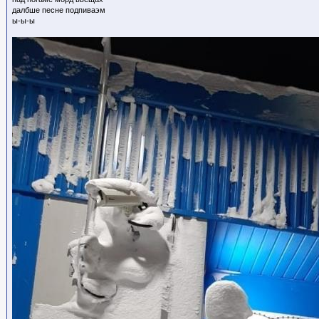
далбше песне подпиваэм
ы-ы-ы