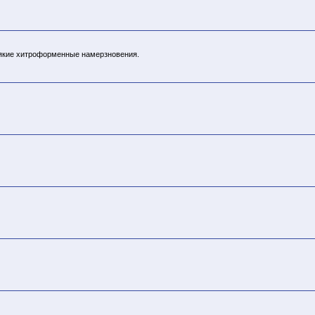
всякие хитроформенные намерзновения.