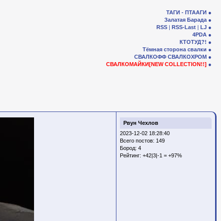
ТАГИ - ПТААГИ
Залатая Барада
RSS
|
RSS-Last
|
LJ
4PDA
КТОТУД?!
Тёмная сторона свалки
СВАЛКОФФ
СВАЛКОХРОМ
СВАЛКОМАЙКИ[NEW COLLECTION!!]
Рвун Чехлов
2023-12-02 18:28:40
Всего постов: 149
Бород:
4
Рейтинг:
+42|3|-1 = +97%