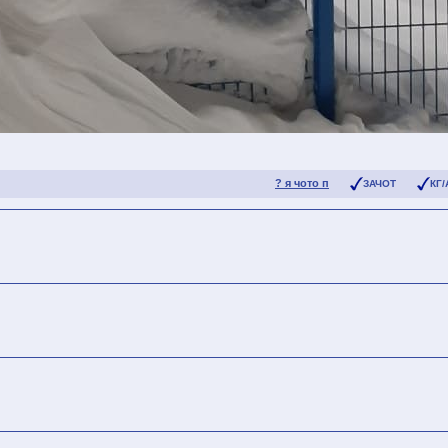
? я чото п
ЗАЧОТ
КГ/