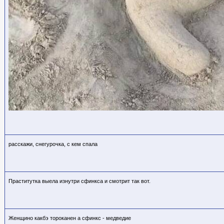
расскажи, снегурочка, с кем спала
Праститутка выела изнутри сфинкса и смотрит так вот.
Женщино какбэ тороканен а сфинкс - медведие