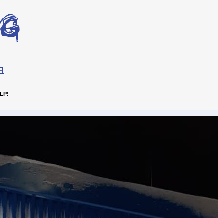
Я
LP!