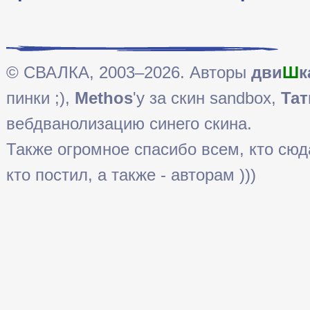
© СВАЛКА, 2003–2026. Авторы
дви
Ш
к
пинки ;),
Methos
'у за скин sandbox,
Тат
вебдванолизацию синего скина.
Также огромное спасибо всем, кто сюда 
кто постил, а также - авторам )))