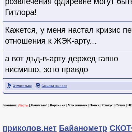
розвлечения фдиревне могут быт
Гитлора!
Кажется, у меня настал кризис п
отношения к ЖЭК-арту...
а вот дъд-в-арту держед гавно
нисмишо, зото правдо
Отметиться
Ссылка на пост
Главная
|
Ласты
|
Написать!
|
Картинки
|
Что попало
|
Поиск
|
Статус
|
Сетуп
|
HE
приколов.нет
Байанометр
СКОТ