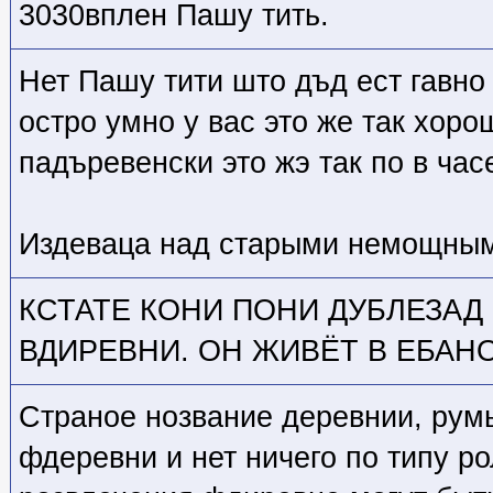
3030вплен Пашу тить.
Нет Пашу тити што дъд ест гавно
остро умно у вас это же так хоро
падъревенски это жэ так по в час
Издеваца над старыми немощны
КСТАТЕ КОНИ ПОНИ ДУБЛЕЗАД
ВДИРЕВНИ. ОН ЖИВЁТ В ЕБАН
Страное нозвание деревнии, рум
фдеревни и нет ничего по типу р