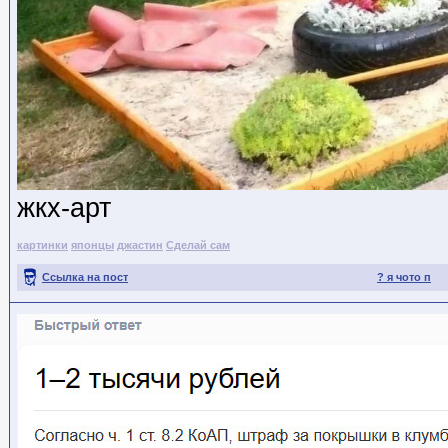
жкх-арт
картинки
японцы
джастин
Сделай сам
Ссылка на пост
? я чото п