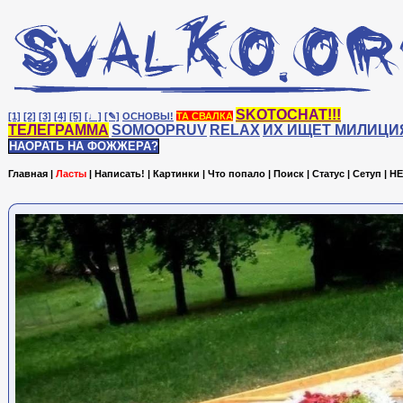
SKOTOCHAT!!!
[1]
[2]
[3]
[4]
[5]
[♩]
[✎]
ОСНОВЫ!
ТА СВАЛКА
ТЕЛЕГРАММА
SOMOOPRUV
RELAX
ИХ ИЩЕТ МИЛИЦИ
НАОРАТЬ НА ФОЖЖЕРА?
Главная
|
Ласты
|
Написать!
|
Картинки
|
Что попало
|
Поиск
|
Статус
|
Сетуп
|
HE