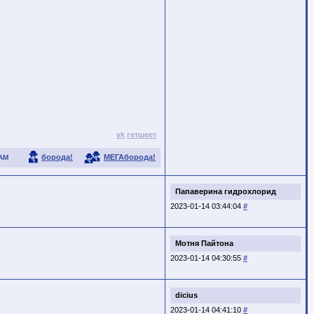
vk
гетшеет
борода!
МЕГАборода!
АМ
Папаверина гидрохлорид
2023-01-14 03:44:04
#
Мотня Пайтона
2023-01-14 04:30:55
#
dicius
2023-01-14 04:41:10
#