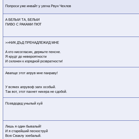
Попроси уже инвайт у увгна Рвун Чехлов
А БЕЛЫИ ТА, БЕЛЫИ
ПИВО С РАКАМИ ПЮТ
>>НИК ДЪД ПРЕНАДЛЕЖИД МНЕ
А кто нисогласин, держыте пенсне.
Я крудт до невероятности
И склонен к изрядной розвратности!
Авапще этот апрув мне панраву!
У всякех апрувоф запх особый.
Так вот, этот пахнет нихера не сдобой.
Псевдодед унылый хуй
Лишь я один бывалый!
И я старейший пескоструй
Всю Сваклу зоебалый.