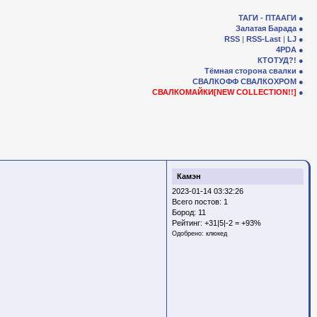
ТАГИ - ПТААГИ
Залатая Барада
RSS
|
RSS-Last
|
LJ
4PDA
КТОТУД?!
Тёмная сторона свалки
СВАЛКОФФ
СВАЛКОХРОМ
СВАЛКОМАЙКИ[NEW COLLECTION!!]
Камэн
2023-01-14 03:32:26
Всего постов: 1
Бород:
11
Рейтинг:
+31|5|-2 = +93%
Одобрено:
клюкед