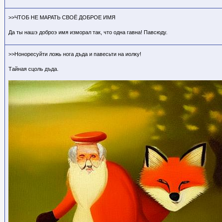
>>ЧТОБ НЕ МАРАТЬ СВОЁ ДОБРОЕ ИМЯ
Да ты нашэ доброэ имя изморал так, что одна гавна! Павсюду.
>>Ноноресуйти ложь нога дъда и павесьти на иолку!
Тайная сцоль дъда.