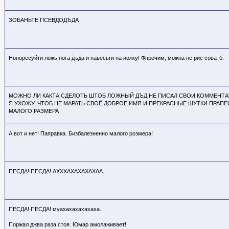
ЗОБАНЬТЕ ПСЕВДОДЪДА
Ноноресуйти ложь нога дъда и павесьти на иолку! Фпрочим, можна не рис соватб.
МОЖНО ЛИ КАКТА СДЕЛОТЬ ШТОБ ЛОЖНЫЙ ДЪД НЕ ПИСАЛ СВОИ КОММЕНТА
Я УХОЖУ, ЧТОБ НЕ МАРАТЬ СВОЁ ДОБРОЕ ИМЯ И ПРЕКРАСНЫЕ ШУТКИ ПРА
МАЛОГО РАЗМЕРА
А вот и нет! Паправка. Бизбалезненно малого розмера!
ПЕСДА! ПЕСДА! АХХХАХАХАХАХАА.
ПЕСДА! ПЕСДА! муахахахахахаха.
Поржал джва раза стоя. Юмар амолаживает!