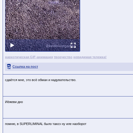
наркотическая GIF-анимация
творчество
невидимая тележка!
Ссылка на пост
сдаётся мне, это всё обман и надувательство.
Иёжеви дно
помню, в SUPERLIMINAL было такоэ ну иле наоборот