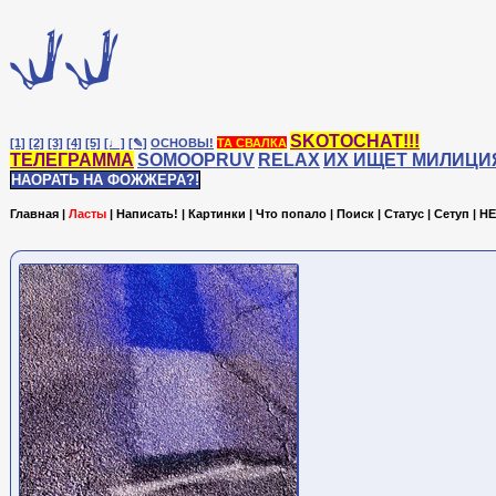
SKOTOCHAT!!!
[1]
[2]
[3]
[4]
[5]
[♩]
[✎]
ОСНОВЫ!
ТА СВАЛКА
ТЕЛЕГРАММА
SOMOOPRUV
RELAX
ИХ ИЩЕТ МИЛИЦИ
НАОРАТЬ НА ФОЖЖЕРА?!
Главная
|
Ласты
|
Написать!
|
Картинки
|
Что попало
|
Поиск
|
Статус
|
Сетуп
|
HE