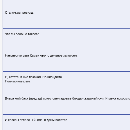
Стелс-карт ревилд.
Что ты вообще такое!?
Наконец-то увгн Камэн что-то дельное запотсел.
Я, кстате, в ниё пакакал. Но нивидимо.
Полную новалил.
Вчера мой батя (прадъд) приготовел адовые блюда - жариный суп. И меня нокорми
И колёсы отпале. Уй, бля, я дажы вспател.