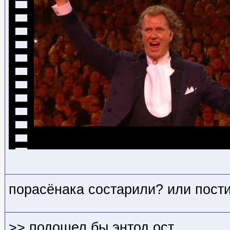
порасёнака состарили? или пост
>> подошел бы энтод ост