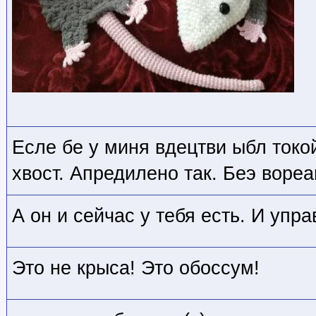
Есле бе у миня вдецтви ыбл ток
хвост. Апредилено так. Беэ воре
А он и сейчас у тебя есть. И упр
Это не крыса! Это обоссум!