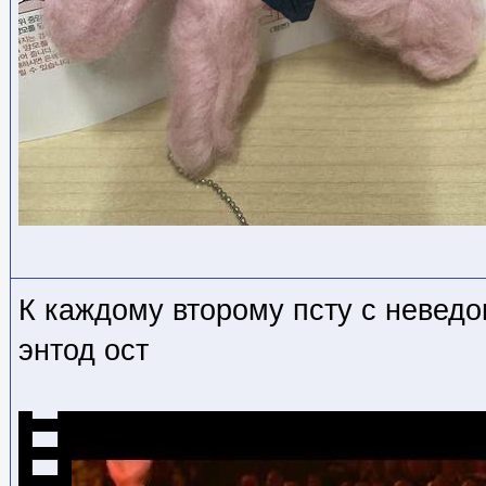
К каждому второму псту с невед
энтод ост