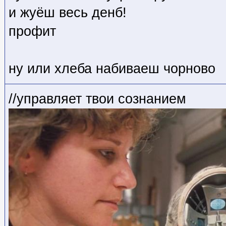
и жуёш весь денб!
профит
ну или хлеба набиваеш чорново
//управляет твои сознанием