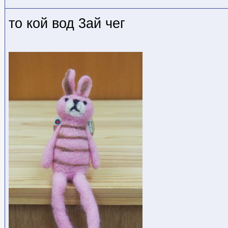
то кой вод 3ай чег