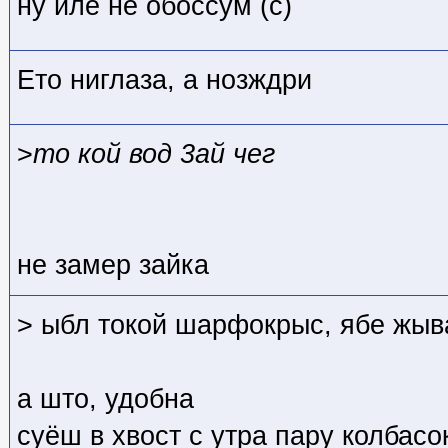
ну иле не обоссум (с)
Ето ниглаза, а нозждри
>
то кой вод 3ай чег
не замер зайка
> ыбл токой шарфокрыс, ябе жыв
а што, удобна
суёш в хвост с утра пару колбасо