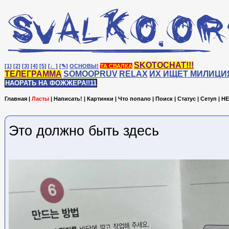
SKOTOCHAT!!!
[1]
[2]
[3]
[4]
[5]
[♩]
[✎]
ОСНОВЫ!
ТА СВАЛКА
ТЕЛЕГРАММА
SOMOOPRUV
RELAX
ИХ ИЩЕТ МИЛИЦИ
НАОРАТЬ НА ФОЖЖЕРА!!11
Главная
|
Ласты
|
Написать!
|
Картинки
|
Что попало
|
Поиск
|
Статус
|
Сетуп
|
HE
Это должно быть здесь