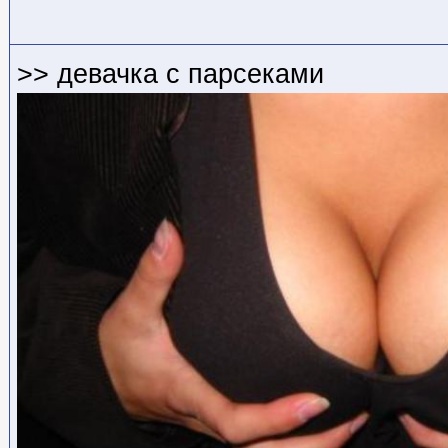
>> девачка с парсеками