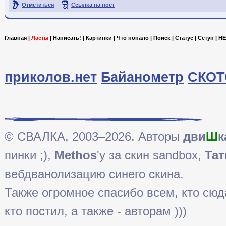
Отметиться
Ссылка на пост
Главная
|
Ласты
|
Написать!
|
Картинки
|
Что попало
|
Поиск
|
Статус
|
Сетуп
|
HE
приколов.нет
Байанометр
СКОТ
© СВАЛКА, 2003–2026. Авторы
дви
Ш
к
пинки ;),
Methos
'у за скин sandbox,
Тат
вебдванолизацию синего скина.
Также огромное спасибо всем, кто сюда 
кто постил, а также - авторам )))