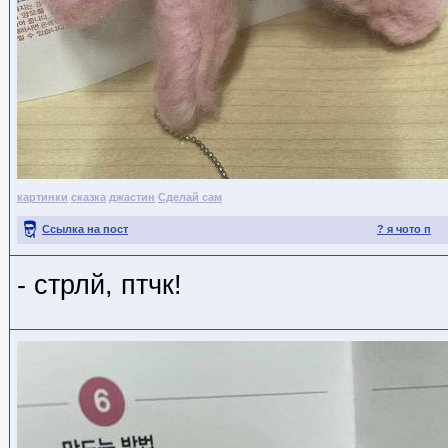
картинки
сказка
джастин
Сделай сам
Ссылка на пост
? я чото п
- стрлй, птчк!