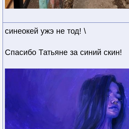
синеокей ужэ не тод! \
Спасибо Татьяне за синий скин!