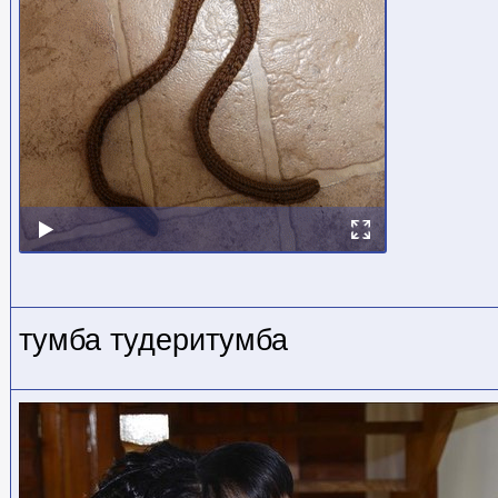
тумба тудеритумба