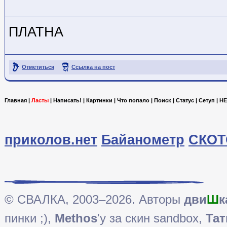
ПЛАТНА
Отметиться
Ссылка на пост
Главная
|
Ласты
|
Написать!
|
Картинки
|
Что попало
|
Поиск
|
Статус
|
Сетуп
|
HE
приколов.нет
Байанометр
СКОТ
© СВАЛКА, 2003–2026. Авторы
дви
Ш
к
пинки ;),
Methos
'у за скин sandbox,
Тат