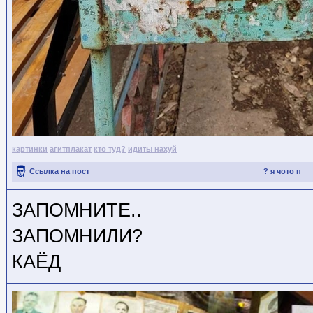
картинки
агитплакат
кто туд?
идиты нахуй
Ссылка на пост
? я чото п
ЗАПОМНИТЕ..
ЗАПОМНИЛИ?
КАЁД