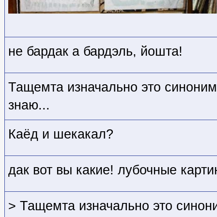
не бардак а бардэль, йошта!
Тащемта изначально это синоним
знаю...
Каёд и шекакал?
дак вот вы какие! лубочные карти
> Тащемта изначально это синон