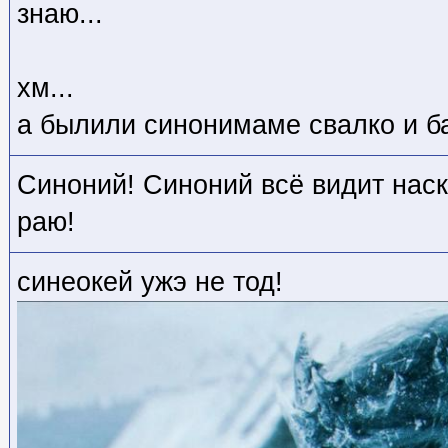
знаю...
хм...
а былили синонимаме свалко и ба
Синоний! Синоний всё видит наскв
раю!
синеокей ужэ не тод!