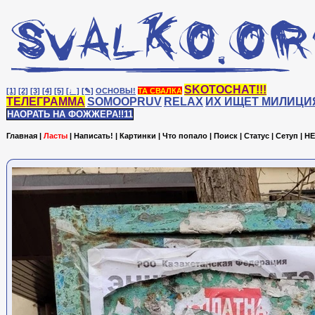
SKOTOCHAT!!!
[1]
[2]
[3]
[4]
[5]
[♩]
[✎]
ОСНОВЫ!
ТА СВАЛКА
ТЕЛЕГРАММА
SOMOOPRUV
RELAX
ИХ ИЩЕТ МИЛИЦИ
НАОРАТЬ НА ФОЖЖЕРА!!11
Главная
|
Ласты
|
Написать!
|
Картинки
|
Что попало
|
Поиск
|
Статус
|
Сетуп
|
HE