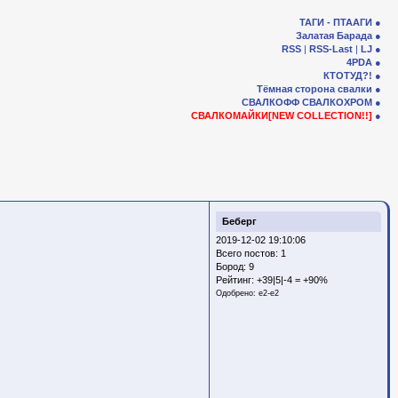
ТАГИ - ПТААГИ
Залатая Барада
RSS
|
RSS-Last
|
LJ
4PDA
КТОТУД?!
Тёмная сторона свалки
СВАЛКОФФ
СВАЛКОХРОМ
СВАЛКОМАЙКИ[NEW COLLECTION!!]
Беберг
2019-12-02 19:10:06
Всего постов: 1
Бород:
9
Рейтинг:
+39|5|-4 = +90%
Одобрено:
e2-e2