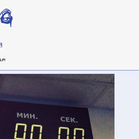
Я
LP!