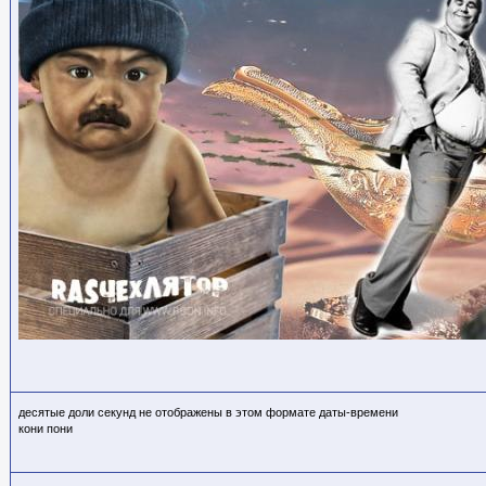
десятые доли секунд не отображены в этом формате даты-времени
кони пони