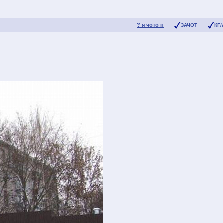
? я чото п
ЗАЧОТ
КГ/