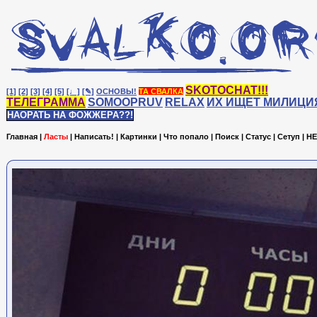
SKOTOCHAT!!!
[1]
[2]
[3]
[4]
[5]
[♩]
[✎]
ОСНОВЫ!
ТА СВАЛКА
ТЕЛЕГРАММА
SOMOOPRUV
RELAX
ИХ ИЩЕТ МИЛИЦИ
НАОРАТЬ НА ФОЖЖЕРА??!
Главная
|
Ласты
|
Написать!
|
Картинки
|
Что попало
|
Поиск
|
Статус
|
Сетуп
|
HE