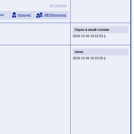
vk
гетшеет
борода!
МЕГАборода!
АМ
Горох в моей голове
2019-12-02 19:12:53
#
tsosc
2019-12-02 19:15:25
#