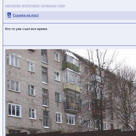
картинки
агитплакат
пичалька
тлен
Ссылка на пост
Кто-то уже съел все время.