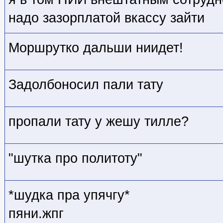
надо зазорплатой вкассу зайти
Моршрутко дальши ниидет!
Задолбоносил пали тату
пропали тату у жешу тилле?
"шутка про политоту"
*шудка пра упячгу*
пяни.жпг