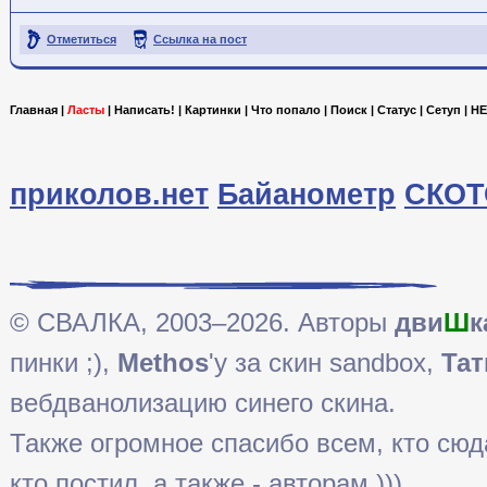
Отметиться
Ссылка на пост
Главная
|
Ласты
|
Написать!
|
Картинки
|
Что попало
|
Поиск
|
Статус
|
Сетуп
|
HE
приколов.нет
Байанометр
СКОТ
© СВАЛКА, 2003–2026. Авторы
дви
Ш
к
пинки ;),
Methos
'у за скин sandbox,
Тат
вебдванолизацию синего скина.
Также огромное спасибо всем, кто сюда 
кто постил, а также - авторам )))