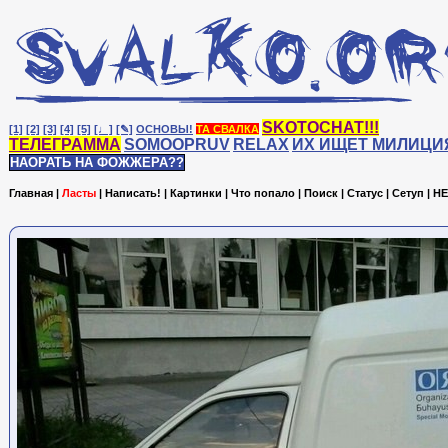
SKOTOCHAT!!!
[1]
[2]
[3]
[4]
[5]
[♩]
[✎]
ОСНОВЫ!
ТА СВАЛКА
ТЕЛЕГРАММА
SOMOOPRUV
RELAX
ИХ ИЩЕТ МИЛИЦИ
НАОРАТЬ НА ФОЖЖЕРА??
Главная
|
Ласты
|
Написать!
|
Картинки
|
Что попало
|
Поиск
|
Статус
|
Сетуп
|
HE