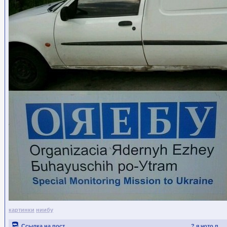
картинки
ниибу
Ссылка на пост
? я чото п