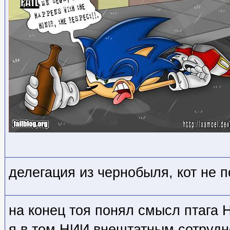
делегация из чернобыля, кот не п
на конец тоя понял смысл птага
я в том НИИ внештатным сотруд