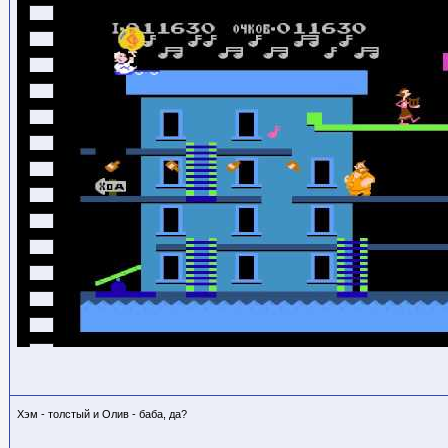
Хэм - толстый и Олив - баба, да?