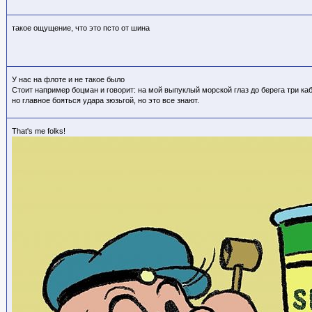
такое ощущение, что это псто от шина
У нас на флоте и не такое было
Стоит например боцман и говорит: на мой выпуклый морской глаз до берега три ка
но главное бояться удара зюзьгой, но это все знают.
That's me folks!