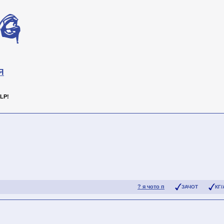
Я
LP!
? я чото п
ЗАЧОТ
КГ/