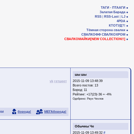
ТАГИ - ПТААГИ
Залатая Барада
RSS
|
RSS-Last
|
LJ
4PDA
КТОТУД?!
Тёмная сторона свалки
СВАЛКОФФ
СВАЛКОХРОМ
СВАЛКОМАЙКИ[NEW COLLECTION!!]
шы шы
2015-11-09 13:48:39
vk
гетшеет
Всего постов: 13
Бород:
11
Рейтинг:
+17|23|-36 = -4%
Одобрено:
Рвун Чехлов
борода!
МЕГАборода!
АМ
Обычны Че
2015-11-09 13:49:32
#