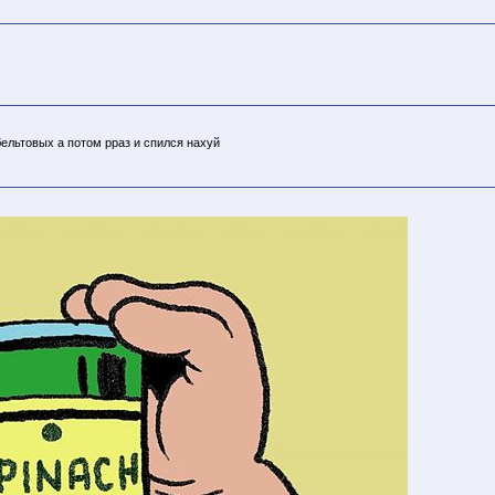
бельтовых а потом рраз и спился нахуй