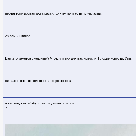
протавтологировал джва раза стоя - пупай и есть пучеглазый.
Аз есмь шпинат.
Вам это кажется смешным? Чтож, у меня для вас новости. Плохие новости. Увы.
не важно што это смешно. это просто факт.
а как зовут иво бабу и таво муэкика толстого
?