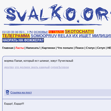
SKOTOCHAT!!!
[1]
[2]
[3]
[4]
[5]
[♩]
[✎]
ОСНОВЫ!
ТА СВАЛКА
ТЕЛЕГРАММА
SOMOOPRUV
RELAX
ИХ ИЩЕТ МИЛИЦИ
НАОРАТЬ НА ФОЖЖЕРА?
Главная
|
Ласты
|
Написать!
|
Картинки
|
Что попало
|
Поиск
|
Статус
|
Сетуп
|
HE
моряка Папая, который ест шпинат, зовут Пучеглазый
децтво
это должен знать каждый
суперЪгерои
Ссылка на пост
Ещщо!, Ещщо!!!