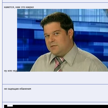
кажется, нам это какраз
ну иле нед
не ощющаю ебанения