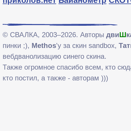
приколов.нет
Байанометр
СКОТ
© СВАЛКА, 2003–2026. Авторы
дви
Ш
к
пинки ;),
Methos
'у за скин sandbox,
Тат
вебдванолизацию синего скина.
Также огромное спасибо всем, кто сюда 
кто постил, а также - авторам )))