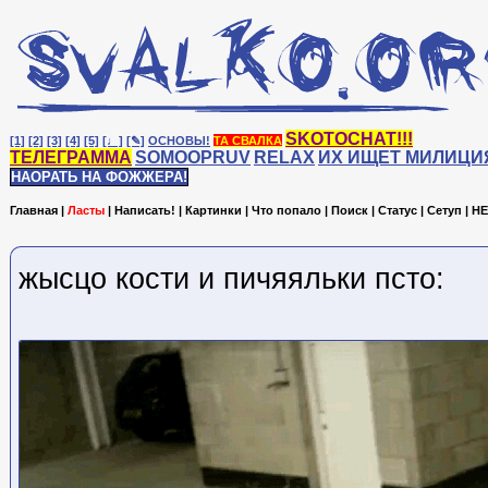
SKOTOCHAT!!!
[1]
[2]
[3]
[4]
[5]
[♩]
[✎]
ОСНОВЫ!
ТА СВАЛКА
ТЕЛЕГРАММА
SOMOOPRUV
RELAX
ИХ ИЩЕТ МИЛИЦИ
НАОРАТЬ НА ФОЖЖЕРА!
Главная
|
Ласты
|
Написать!
|
Картинки
|
Что попало
|
Поиск
|
Статус
|
Сетуп
|
HE
жысцо кости и пичяяльки псто: