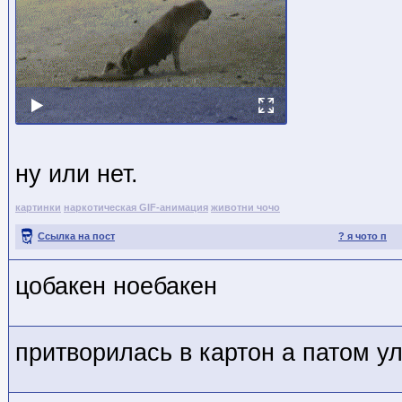
ну или нет.
картинки
наркотическая GIF-анимация
животни чочо
Ссылка на пост
? я чото п
цобакен ноебакен
притворилась в картон а патом у