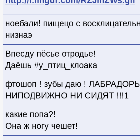
http://i.imgur.com/RZJmZWs.gif
ноебали! пищецо с восклицатель
низнаэ
Впесду пёсье отродье!
Даёшь #у_птиц_клоака
фтошоп ! зубы даю ! ЛАБРАДОР
НИПОДВИЖНО НИ СИДЯТ !!!1
какие попа?!
Она ж ногу чешет!