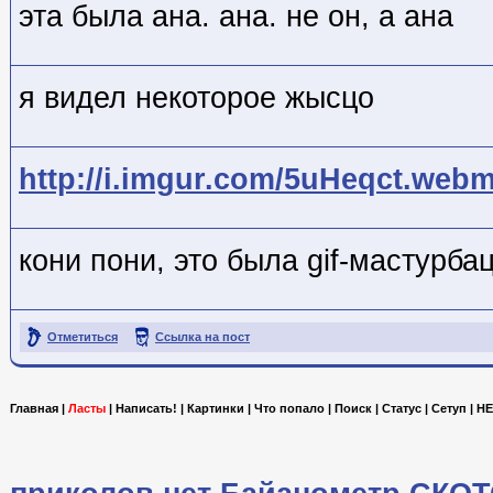
эта была ана. ана. не он, а ана
я видел некоторое жысцо
http://i.imgur.com/5uHeqct.web
кони пони, это была gif-мастурба
Отметиться
Ссылка на пост
Главная
|
Ласты
|
Написать!
|
Картинки
|
Что попало
|
Поиск
|
Статус
|
Сетуп
|
HE