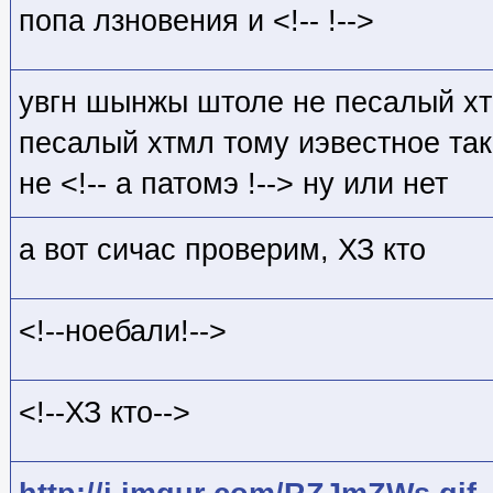
попа лзновения и <!-- !-->
увгн шынжы штоле не песалый хт
песалый хтмл тому иэвестное тако
не <!-- а патомэ !--> ну или нет
а вот сичас проверим, ХЗ кто
<!--ноебали!-->
<!--ХЗ кто
-->